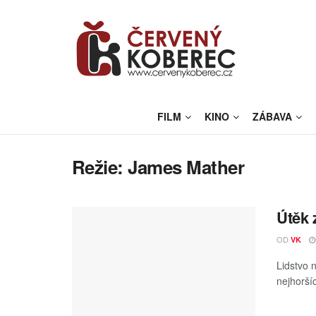
FILM
KINO
ZÁBAVA
Režie:
James Mather
Útěk 
OD
VK
Lidstvo n
nejhoršíc