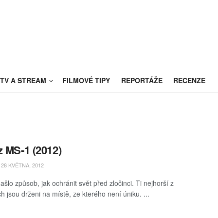
TV A STREAM
FILMOVÉ TIPY
REPORTÁŽE
RECENZE
z MS-1 (2012)
28 KVĚTNA, 2012
ašlo způsob, jak ochránit svět před zločinci. Ti nejhorší z
h jsou drženi na místě, ze kterého není úniku. ...