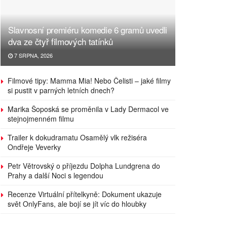
Slavnosní premiéru komedie 6 gramů uvedli
dva ze čtyř filmových tatínků
7 SRPNA, 2026
Filmové tipy: Mamma Mia! Nebo Čelisti – jaké filmy
si pustit v parných letních dnech?
Marika Šoposká se proměnila v Lady Dermacol ve
stejnojmenném filmu
Trailer k dokudramatu Osamělý vlk režiséra
Ondřeje Veverky
Petr Větrovský o příjezdu Dolpha Lundgrena do
Prahy a další Noci s legendou
Recenze Virtuální přítelkyně: Dokument ukazuje
svět OnlyFans, ale bojí se jít víc do hloubky