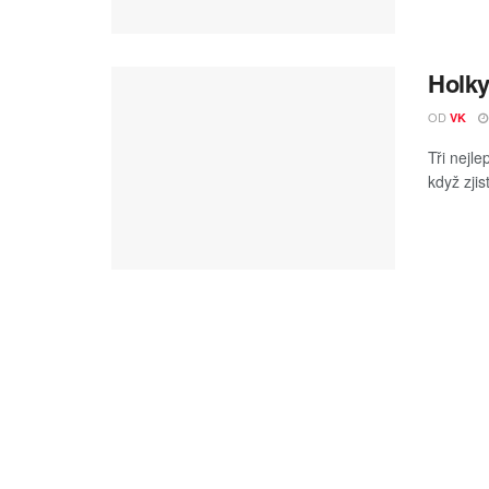
Holky
OD
VK
Tři nejl
když zjis