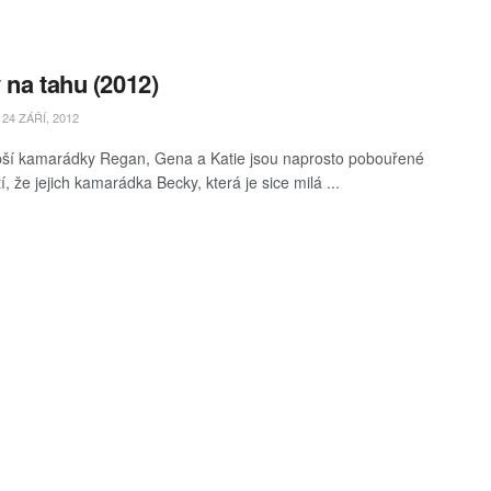
 na tahu (2012)
24 ZÁŘÍ, 2012
epší kamarádky Regan, Gena a Katie jsou naprosto pobouřené
tí, že jejich kamarádka Becky, která je sice milá ...