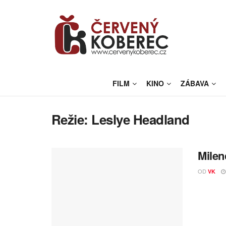
FILM
KINO
ZÁBAVA
Režie:
Leslye Headland
Milen
OD
VK