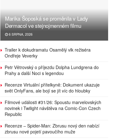
Marika Šoposká se proměnila v Lady
Dermacol ve stejnojmenném filmu
6 SRPNA, 2026
Trailer k dokudramatu Osamělý vlk režiséra
Ondřeje Veverky
Petr Větrovský o příjezdu Dolpha Lundgrena do
Prahy a další Noci s legendou
Recenze Virtuální přítelkyně: Dokument ukazuje
svět OnlyFans, ale bojí se jít víc do hloubky
Filmové události #31/26: Spoustu marvelovských
novinek i Twilight návštěva na Comic-Con Czech
Republic
Recenze – Spider-Man: Zbrusu nový den nabízí
zbrusu nové pojetí pavoučího muže