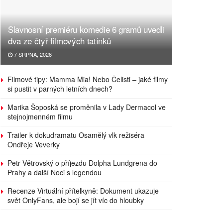
Slavnosní premiéru komedie 6 gramů uvedli
dva ze čtyř filmových tatínků
7 SRPNA, 2026
Filmové tipy: Mamma Mia! Nebo Čelisti – jaké filmy
si pustit v parných letních dnech?
Marika Šoposká se proměnila v Lady Dermacol ve
stejnojmenném filmu
Trailer k dokudramatu Osamělý vlk režiséra
Ondřeje Veverky
Petr Větrovský o příjezdu Dolpha Lundgrena do
Prahy a další Noci s legendou
Recenze Virtuální přítelkyně: Dokument ukazuje
svět OnlyFans, ale bojí se jít víc do hloubky