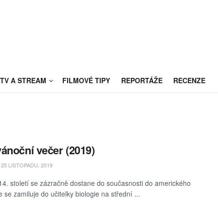
TV A STREAM
FILMOVÉ TIPY
REPORTÁŽE
RECENZE
ánoční večer (2019)
25 LISTOPADU, 2019
 14. století se zázračně dostane do současnosti do amerického
 se zamiluje do učitelky biologie na střední ...