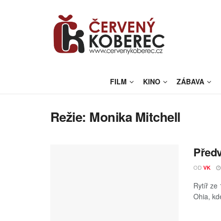
FILM
KINO
ZÁBAVA
Režie:
Monika Mitchell
Předv
OD
VK
Rytíř ze
Ohia, kde