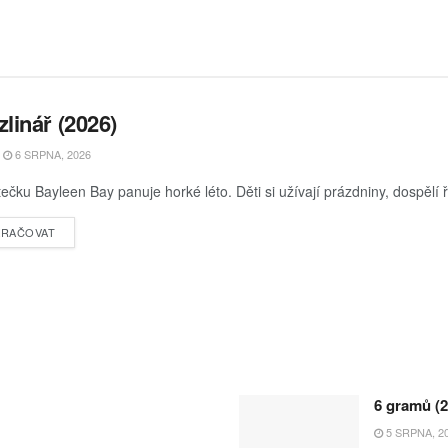
linář (2026)
6 SRPNA, 2026
ečku Bayleen Bay panuje horké léto. Děti si užívají prázdniny, dospělí ř
RAČOVAT
6 gramů (2
5 SRPNA, 2