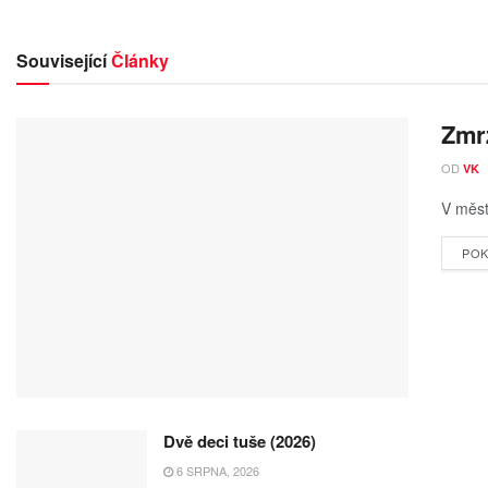
Související
Články
Zmrz
OD
VK
V měst
POK
Dvě deci tuše (2026)
6 SRPNA, 2026