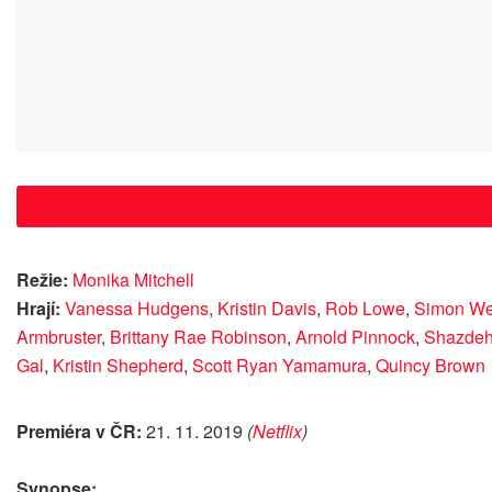
Režie:
Monika Mitchell
Hrají:
Vanessa Hudgens
,
Kristin Davis
,
Rob Lowe
,
Simon We
Armbruster
,
Brittany Rae Robinson
,
Arnold Pinnock
,
Shazdeh
Gal
,
Kristin Shepherd
,
Scott Ryan Yamamura
,
Quincy Brown
Premiéra v ČR:
21. 11. 2019
(
Netflix
)
Synopse: