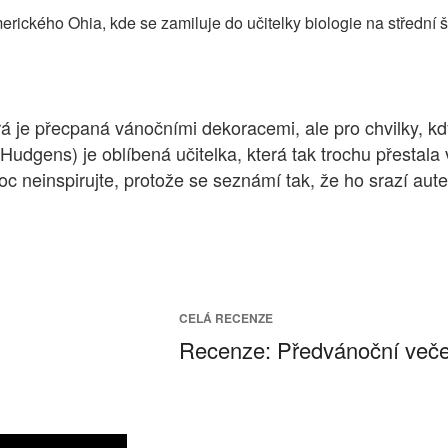
erického Ohia, kde se zamiluje do učitelky biologie na střední 
á je přecpaná vánočními dekoracemi, ale pro chvilky, kdy
Hudgens) je oblíbená učitelka, která tak trochu přestala 
c neinspirujte, protože se seznámí tak, že ho srazí aut
CELÁ RECENZE
Recenze: Předvánoční večer