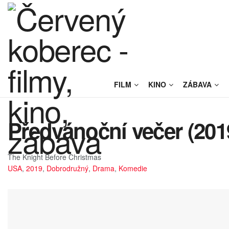
FILM
KINO
ZÁBAVA
Předvánoční večer (201
The Knight Before Christmas
USA
,
2019
,
Dobrodružný
,
Drama
,
Komedie