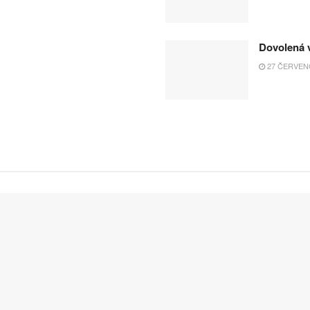
Dovolená v
27 ČERVENC