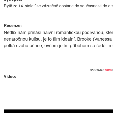
Rytíř ze 14. století se zázračně dostane do současnosti do am
Recenze:
Netflix nám přináší naivní romantickou podívanou, kter
nenáročnou kulisu, je to film ideální. Brooke (Vanessa 
potká svého prince, ovšem jejím příběhem se raději mo
(photo&video:
Netflix
)
Video: