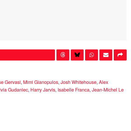
se Gervasi
,
Mimi Gianopulos
,
Josh Whitehouse
,
Alex
ivia Gudaniec
,
Harry Jarvis
,
Isabelle Franca
,
Jean-Michel Le