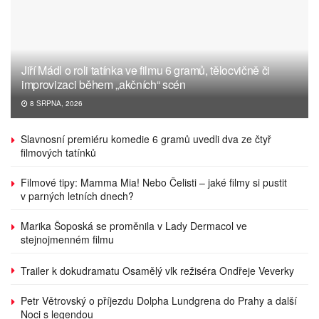
Jiří Mádl o roli tatínka ve filmu 6 gramů, tělocvičně či
improvizaci během „akčních“ scén
8 SRPNA, 2026
Slavnosní premiéru komedie 6 gramů uvedli dva ze čtyř
filmových tatínků
Filmové tipy: Mamma Mia! Nebo Čelisti – jaké filmy si pustit
v parných letních dnech?
Marika Šoposká se proměnila v Lady Dermacol ve
stejnojmenném filmu
Trailer k dokudramatu Osamělý vlk režiséra Ondřeje Veverky
Petr Větrovský o příjezdu Dolpha Lundgrena do Prahy a další
Noci s legendou