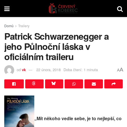
Domů
Trailery
Patrick Schwarzenegger a
jeho Půlnoční láska v
oficiálním traileru
A
od
vk
22 února, 2018
Doba čtení: 1 minuta
A
„Mít někoho vedle sebe, je to nejlepší, co