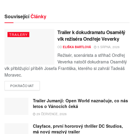
Související
Články
Trailer k dokudramatu Osamělý
TRAILERY
vlk režiséra Ondřeje Veverky
OD
ELIŠKA BARTLOVÁ
5 SRPNA, 2026
Režisér, scenárista a střihač Ondřej
Veverka natočil dokudrama Osamělý
vlk přibližující příběh Josefa Františka, kterého si zahrál Tadeáš
Moravec.
POKRAČOVAT
Trailer Jumanji: Open World naznačuje, co nás
letos o Vánocích čeká
29 ČERVENCE, 2026
Clayface, první hororový thriller DC Studios,
má nový mrazivý trailer