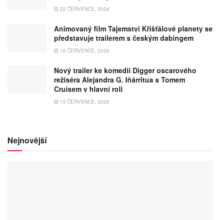
22 ČERVENCE, 2026
Animovaný film Tajemství Křišťálové planety se
představuje trailerem s českým dabingem
16 ČERVENCE, 2026
Nový trailer ke komedii Digger oscarového
režiséra Alejandra G. Iñárritua s Tomem
Cruisem v hlavní roli
13 ČERVENCE, 2026
Nejnovější