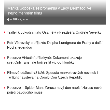
Marika Šoposká se proměnila v Lady Dermacol ve
stejnojmenném filmu
6 SRPNA, 2026
Trailer k dokudramatu Osamělý vlk režiséra Ondřeje Veverky
Petr Větrovský o příjezdu Dolpha Lundgrena do Prahy a další
Noci s legendou
Recenze Virtuální přítelkyně: Dokument ukazuje
svět OnlyFans, ale bojí se jít víc do hloubky
Filmové události #31/26: Spoustu marvelovských novinek i
Twilight návštěva na Comic-Con Czech Republic
Recenze – Spider-Man: Zbrusu nový den nabízí zbrusu nové
pojetí pavoučího muže