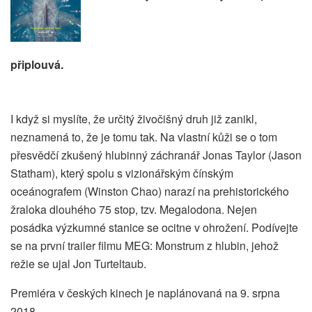
připlouvá.
I když si myslíte, že určitý živočišný druh již zanikl,
neznamená to, že je tomu tak. Na vlastní kůži se o tom
přesvědčí zkušený hlubinný záchranář Jonas Taylor (Jason
Statham), který spolu s vizionářským čínským
oceánografem (Winston Chao) narazí na prehistorického
žraloka dlouhého 75 stop, tzv. Megalodona. Nejen
posádka výzkumné stanice se ocitne v ohrožení. Podívejte
se na první trailer filmu MEG: Monstrum z hlubin, jehož
režie se ujal Jon Turteltaub.
Premiéra v českých kinech je naplánovaná na 9. srpna
2018.