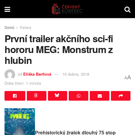
Domů
Trailery
První trailer akčního sci-fi
hororu MEG: Monstrum z
hlubin
od
Eliška Bartlová
10 dubna, 2018
A
A
Doba čtení: 1 minuta
Prehistorický žralok dlouhý 75 stop