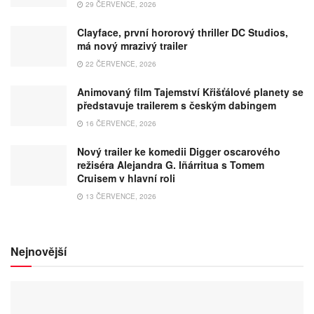
29 ČERVENCE, 2026
Clayface, první hororový thriller DC Studios,
má nový mrazivý trailer
22 ČERVENCE, 2026
Animovaný film Tajemství Křišťálové planety se
představuje trailerem s českým dabingem
16 ČERVENCE, 2026
Nový trailer ke komedii Digger oscarového
režiséra Alejandra G. Iñárritua s Tomem
Cruisem v hlavní roli
13 ČERVENCE, 2026
Nejnovější