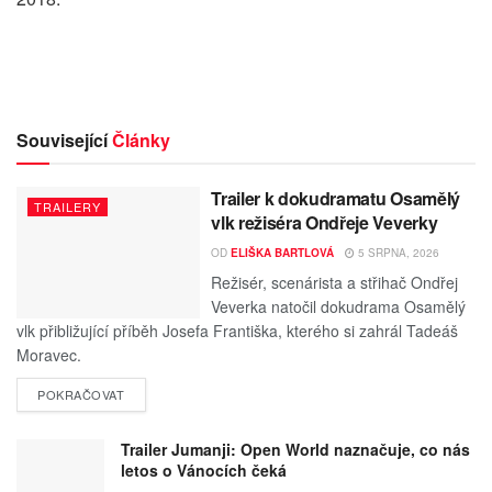
Související
Články
Trailer k dokudramatu Osamělý
TRAILERY
vlk režiséra Ondřeje Veverky
OD
ELIŠKA BARTLOVÁ
5 SRPNA, 2026
Režisér, scenárista a střihač Ondřej
Veverka natočil dokudrama Osamělý
vlk přibližující příběh Josefa Františka, kterého si zahrál Tadeáš
Moravec.
POKRAČOVAT
Trailer Jumanji: Open World naznačuje, co nás
letos o Vánocích čeká