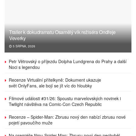
Trailer k dokudramatu Osamělý vlk režiséra Ondřeje
Veverky
5 SRPNA, 2026
Petr Větrovský o příjezdu Dolpha Lundgrena do Prahy a další
Noci s legendou
Recenze Virtuální přítelkyně: Dokument ukazuje
svět OnlyFans, ale bojí se jít víc do hloubky
Filmové události #31/26: Spoustu marvelovských novinek i
Twilight návštěva na Comic-Con Czech Republic
Recenze – Spider-Man: Zbrusu nový den nabízí zbrusu nové
pojetí pavoučího muže
Na premiéře filmu Spider-Man: Zbrusu nový den nechyběl