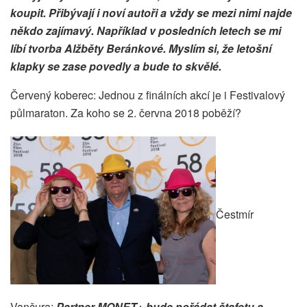
koupit. Přibývají i noví autoři a vždy se mezi nimi najde
někdo zajímavý. Například v posledních letech se mi
líbí tvorba Alžběty Beránkové. Myslím si, že letošní
klapky se zase povedly a bude to skvělé.
Červený koberec: Jednou z finálních akcí je i Festivalový
půlmaraton. Za koho se 2. června 2018 poběží?
Čestmír
Vančura:
Partner MONET+ bude pořádat štafetu a