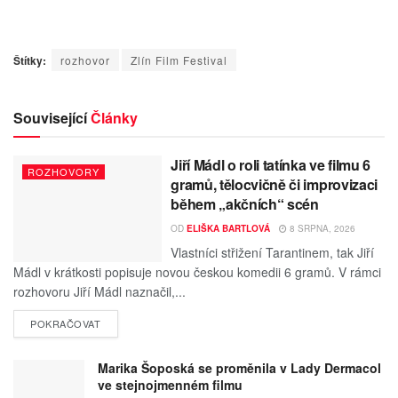
Štítky:
rozhovor
Zlín Film Festival
Související
Články
Jiří Mádl o roli tatínka ve filmu 6
ROZHOVORY
gramů, tělocvičně či improvizaci
během „akčních“ scén
OD
ELIŠKA BARTLOVÁ
8 SRPNA, 2026
Vlastníci střižení Tarantinem, tak Jiří
Mádl v krátkosti popisuje novou českou komedii 6 gramů. V rámci
rozhovoru Jiří Mádl naznačil,...
POKRAČOVAT
Marika Šoposká se proměnila v Lady Dermacol
ve stejnojmenném filmu