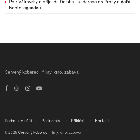
Petr Větrovský o příjezdu Dolpha Lundgrena do Prahy a další
Noci s legendou
Červený koberec - filmy, kino, zábava
Podmínky užití
Partnerství
Přihlásit
Kontakt
© 2025
Červený koberec
- filmy, kino, zábava