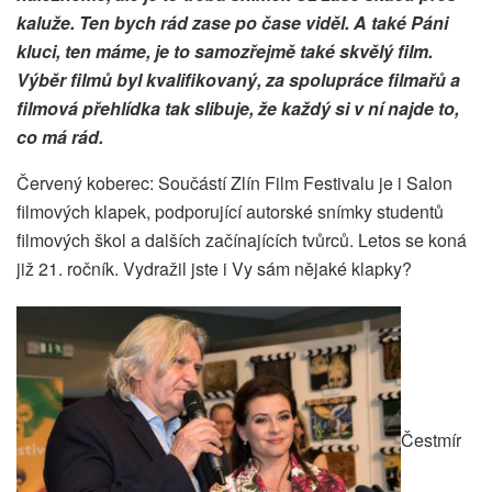
kaluže. Ten bych rád zase po čase viděl. A také Páni
kluci, ten máme, je to samozřejmě také skvělý film.
Výběr filmů byl kvalifikovaný, za spolupráce filmařů a
filmová přehlídka tak slibuje, že každý si v ní najde to,
co má rád.
Červený koberec: Součástí Zlín Film Festivalu je i Salon
filmových klapek, podporující autorské snímky studentů
filmových škol a dalších začínajících tvůrců. Letos se koná
již 21. ročník. Vydražil jste i Vy sám nějaké klapky?
Čestmír