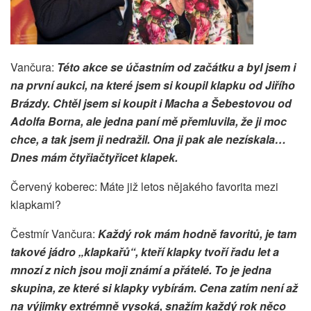
Vančura:
Této akce se účastním od začátku a byl jsem i
na první aukci, na které jsem si koupil klapku od Jiřího
Brázdy. Chtěl jsem si koupit i Macha a Šebestovou od
Adolfa Borna, ale jedna paní mě přemluvila, že ji moc
chce, a tak jsem ji nedražil. Ona ji pak ale nezískala…
Dnes mám čtyřiačtyřicet klapek.
Červený koberec: Máte již letos nějakého favorita mezi
klapkami?
Čestmír Vančura:
Každý rok mám hodně favoritů, je tam
takové jádro „klapkařů“, kteří klapky tvoří řadu let a
mnozí z nich jsou moji známí a přátelé. To je jedna
skupina, ze které si klapky vybírám. Cena zatím není až
na výjimky extrémně vysoká, snažím každý rok něco