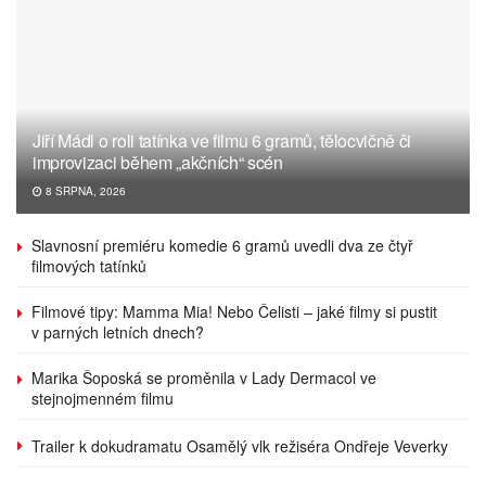
Jiří Mádl o roli tatínka ve filmu 6 gramů, tělocvičně či
improvizaci během „akčních“ scén
8 SRPNA, 2026
Slavnosní premiéru komedie 6 gramů uvedli dva ze čtyř
filmových tatínků
Filmové tipy: Mamma Mia! Nebo Čelisti – jaké filmy si pustit
v parných letních dnech?
Marika Šoposká se proměnila v Lady Dermacol ve
stejnojmenném filmu
Trailer k dokudramatu Osamělý vlk režiséra Ondřeje Veverky