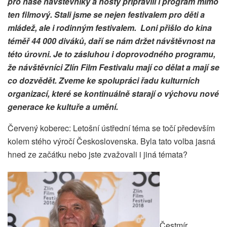
pro naše návštěvníky a hosty připravili i program mimo
ten filmový. Stali jsme se nejen festivalem pro děti a
mládež, ale i rodinným festivalem. Loni přišlo do kina
téměř 44 000 diváků, daří se nám držet návštěvnost na
této úrovni. Je to zásluhou i doprovodného programu,
že návštěvníci Zlín Film Festivalu mají co dělat a mají se
co dozvědět. Zveme ke spolupráci řadu kulturních
organizací, které se kontinuálně starají o výchovu nové
generace ke kultuře a umění.
Červený koberec: Letošní ústřední téma se točí především
kolem stého výročí Československa. Byla tato volba jasná
hned ze začátku nebo jste zvažovali i jiná témata?
Čestmír