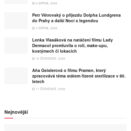
6 SRPNA, 2026
Petr Větrovský o příjezdu Dolpha Lundgrena
do Prahy a další Noci s legendou
4 SRPNA, 2026
Lenka Vlasáková na natáčení filmu Lady
Dermacol promluvila o roli, make-upu,
kostýmech či lokacích
15 ČERVENCE, 2026
Aňa Geislerová o filmu Pramen, který
zpracovává téma státem řízené sterilizace v 80.
letech
11 ČERVENCE, 2026
Nejnovější