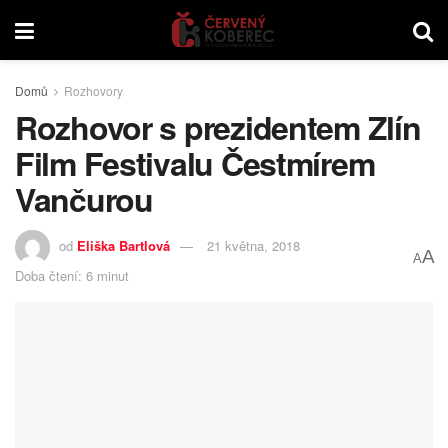
Domů
Rozhovory
Rozhovor s prezidentem Zlín
Film Festivalu Čestmírem
Vančurou
od
Eliška Bartlová
21 května, 2018
A
A
Doba čtení: 6 minut