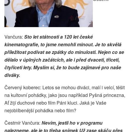
Vančura:
Sto let státnosti a 120 let české
kinematografie, to jsme nemohli minout. Je to skvělá
příležitost podívat se zpátky do minulosti. Nejen co se
dělalo v úplných začátcích, ale i před dvaceti, třiceti,
čtyřiceti lety. Myslím si, že to bude zajímavé pro naše
diváky.
Červený koberec: Letos se mohou diváci, malí i velcí, těšit
na kultovní pohádky, jako jsou například Pyšná princezna,
Ať žijí duchové nebo film Páni kluci. Jaká je Vaše
nejoblíbenější pohádka nebo film?
Čestmír Vančura:
Nevím, jestli ho v programu
nalezneme, ale je to třeba snímek Už zase skáču přes