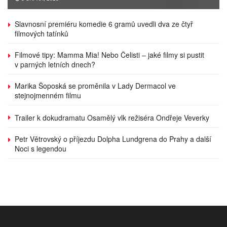
Slavnosní premiéru komedie 6 gramů uvedli dva ze čtyř
filmových tatínků
Filmové tipy: Mamma Mia! Nebo Čelisti – jaké filmy si pustit
v parných letních dnech?
Marika Šoposká se proměnila v Lady Dermacol ve
stejnojmenném filmu
Trailer k dokudramatu Osamělý vlk režiséra Ondřeje Veverky
Petr Větrovský o příjezdu Dolpha Lundgrena do Prahy a další
Noci s legendou