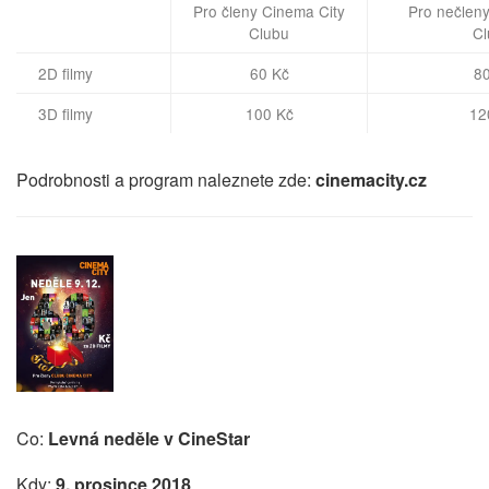
Pro členy Cinema City
Pro nečlen
Clubu
Cl
2D filmy
60 Kč
80
3D filmy
100 Kč
12
Podrobnosti a program naleznete zde:
cinemacity.cz
Co:
Levná neděle v CineStar
Kdy:
9. prosince 2018