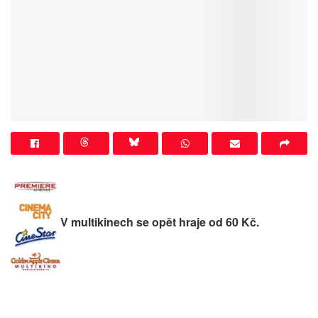
V multikinech se opět hraje od 60 Kč.