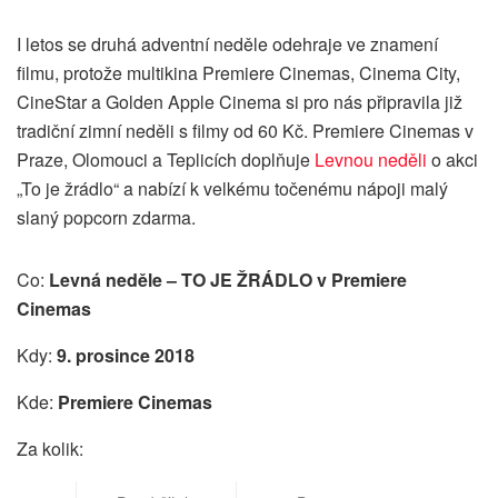
I letos se druhá adventní neděle odehraje ve znamení
filmu, protože multikina Premiere Cinemas, Cinema City,
CineStar a Golden Apple Cinema si pro nás připravila již
tradiční zimní neděli s filmy od 60 Kč. Premiere Cinemas v
Praze, Olomouci a Teplicích doplňuje
Levnou neděli
o akci
„To je žrádlo“ a nabízí k velkému točenému nápoji malý
slaný popcorn zdarma.
Co:
Levná neděle –
TO JE ŽRÁDLO v Premiere
Cinemas
Kdy:
9. prosince 2018
Kde:
Premiere Cinemas
Za kolik: