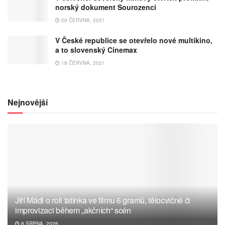
norský dokument Sourozenci
29 ČERVNA, 2021
V České republice se otevřelo nové multikino,
a to slovenský Cinemax
18 ČERVNA, 2021
Nejnovější
Jiří Mádl o roli tatínka ve filmu 6 gramů, tělocvičně či
improvizaci během „akčních“ scén
8 SRPNA, 2026