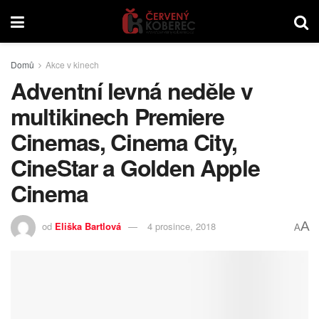
Domů
Akce v kinech
Adventní levná neděle v
multikinech Premiere
Cinemas, Cinema City,
CineStar a Golden Apple
Cinema
A
od
Eliška Bartlová
4 prosince, 2018
A