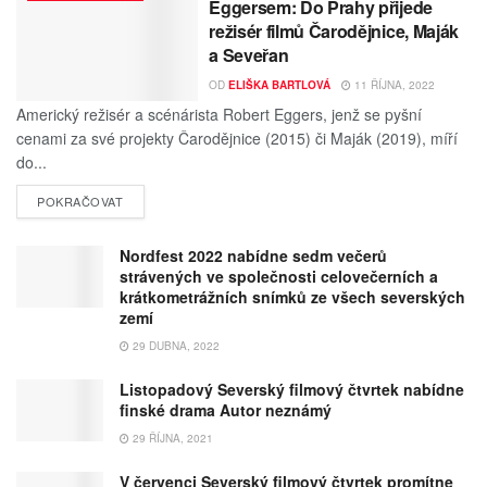
Eggersem: Do Prahy přijede
režisér filmů Čarodějnice, Maják
a Seveřan
OD
ELIŠKA BARTLOVÁ
11 ŘÍJNA, 2022
Americký režisér a scénárista Robert Eggers, jenž se pyšní
cenami za své projekty Čarodějnice (2015) či Maják (2019), míří
do...
POKRAČOVAT
Nordfest 2022 nabídne sedm večerů
strávených ve společnosti celovečerních a
krátkometrážních snímků ze všech severských
zemí
29 DUBNA, 2022
Listopadový Severský filmový čtvrtek nabídne
finské drama Autor neznámý
29 ŘÍJNA, 2021
V červenci Severský filmový čtvrtek promítne