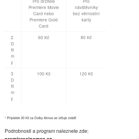
Pro držitele
Pro
Premiere Movie
návštěvníky
Card nebo
bez věrnostní
Premiere Gold
karty
Card
2
60 Kč
80 Kč
D
fil
m
y
3
100 Kč
120 Kč
D
fil
m
y
* Příplatek 30 Kč za Dolby Atmos se účtuje zvlášť
Podrobnosti a program naleznete zde:
premierecinemas.cz