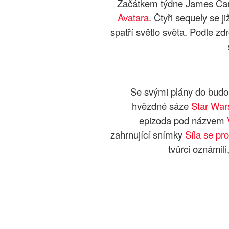
Začátkem týdne James Cam
Avatara
. Čtyři sequely se 
spatří světlo světa. Podle zd
Se svými plány do budou
hvězdné sáze
Star War
epizoda pod názvem
zahrnující snímky
Síla se pr
tvůrci oznámili