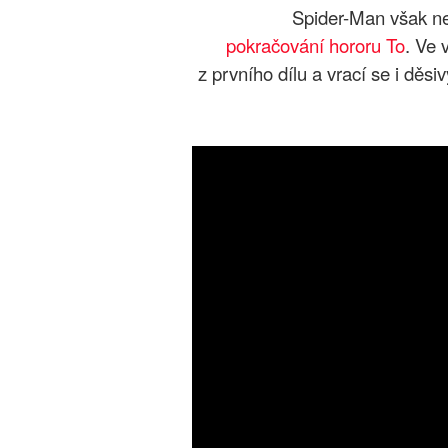
Spider-Man však nen
pokračování hororu To
. Ve 
z prvního dílu a vrací se i děsi