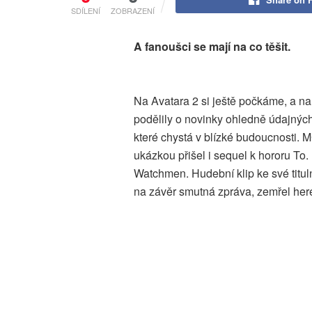
SDÍLENÍ
ZOBRAZENÍ
A fanoušci se mají na co těšit.
Na Avatara 2 si ještě počkáme, a na 
podělily o novinky ohledně údajnýc
které chystá v blízké budoucnosti. 
ukázkou přišel i sequel k hororu To.
Watchmen. Hudební klip ke své titul
na závěr smutná zpráva, zemřel her