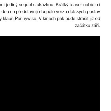
í jediný sequel s ukázkou. Krátký teaser nabídlo i
videu se představují dospělé verze dětských postav
vý klaun Pennywise. V kinech pak bude strašit již od
začátku září.