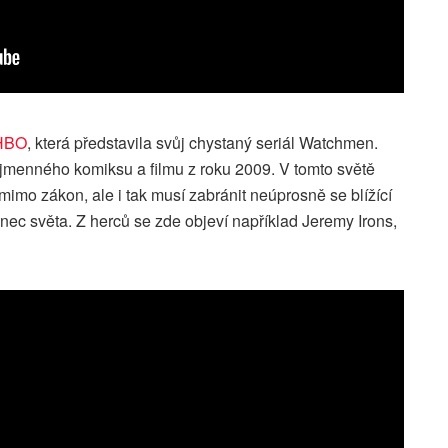
HBO
, která představila svůj chystaný seriál Watchmen.
ojmenného komiksu a filmu z roku 2009. V tomto světě
imo zákon, ale i tak musí zabránit neúprosně se blížící
ec světa. Z herců se zde objeví například Jeremy Irons,