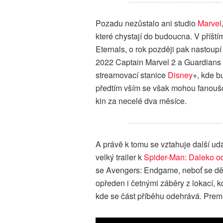
Pozadu nezůstalo ani studio
Marvel
které chystají do budoucna. V příšt
Eternals, o rok později pak nastoup
2022 Captain Marvel 2 a Guardians 
streamovací stanice
Disney
+, kde b
předtím vším se však mohou fanoušc
kin za necelé dva měsíce.
A právě k tomu se vztahuje další udá
velký trailer k
Spider-Man: Daleko 
se Avengers: Endgame, neboť se děj
opředen i četnými záběry z lokací, k
kde se část příběhu odehrává. Prem