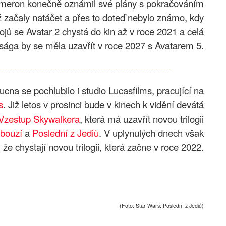
eron konečně oznámil své plány s pokračováním
již začaly natáčet a přes to doteď nebylo známo, kdy
rojů se Avatar 2 chystá do kin až v roce 2021 a celá
sága by se měla uzavřít v roce 2027 s Avatarem 5.
cna se pochlubilo i studio Lucasfilms, pracující na
s
. Již letos v prosinci bude v kinech k vidění devátá
Vzestup Skywalkera
, která má uzavřít novou trilogii
obouzí
a
Poslední z Jediů
. V uplynulých dnech však
, že chystají novou trilogii, která začne v roce 2022.
(Foto: Star Wars: Poslední z Jediů)