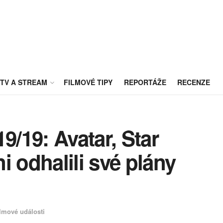
TV A STREAM
FILMOVÉ TIPY
REPORTÁŽE
RECENZE
9/19: Avatar, Star
i odhalili své plány
lmové události