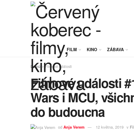
FILM
KINO
ZÁBAVA
Domů
Filmové události
Filmové události #1
Wars i MCU, všichn
do budoucna
od
Anja Verem
12 května, 2019
v
Fi