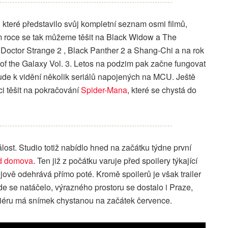
, které představilo svůj kompletní seznam osmi filmů,
ím roce se tak můžeme těšit na Black Widow a The
í Doctor Strange 2 , Black Panther 2 a Shang-Chi a na rok
of the Galaxy Vol. 3. Letos na podzim pak začne fungovat
ude k vidění několik seriálů napojených na MCU. Ještě
i těšit na pokračování
Spider-Mana
, které se chystá do
lost. Studio totiž nabídlo hned na začátku týdne první
od domova
. Ten již z počátku varuje před spoilery týkající
ově odehrává přímo poté. Kromě spoilerů je však trailer
de se natáčelo, výrazného prostoru se dostalo i Praze,
iéru má snímek chystanou na začátek července.