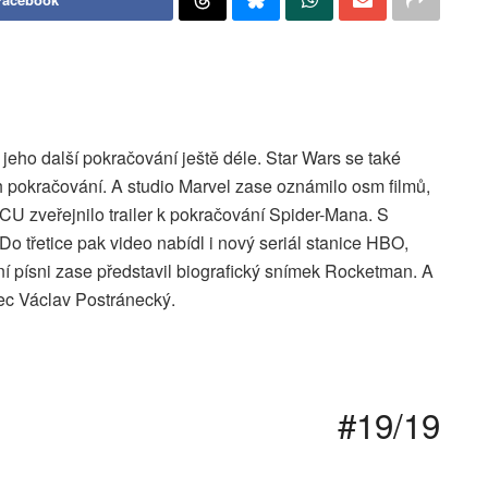
jeho další pokračování ještě déle. Star Wars se také
h pokračování. A studio Marvel zase oznámilo osm filmů,
MCU zveřejnilo trailer k pokračování Spider-Mana. S
 Do třetice pak video nabídl i nový seriál stanice HBO,
ní písni zase představil biografický snímek Rocketman. A
ec Václav Postránecký.
#19/19