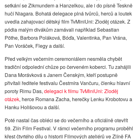
setkání se Zikmundem a Hanzelkou, ale i do písně Teskně
hučí Niagara. Bohatá delegace plná tvůrců, herců a loutek
uvedla zahajovací dětský film TvMiniUni: Zloděj otázek. Z
pódia malým divákům zamávali například Sebastian
Pöthe, Barbora Poláková, Bóďa, Valentinka, Pan Vrána,
Pan Voráček, Flegy a další.
Před velkým večerním ceremoniálem nesměla chybět
tradiční odpolední chůze po červeném koberci. Tu zahájili
Dana Morávková s Janem Čenským, kteří postupně
přivítali ředitele festivalu Čestmíra Vančuru, členku hlavní
poroty Rimu Das,
delegaci k filmu TvMiniUni: Zloděj
otázek
, herce Romana Zacha, herečky Lenku Krobotovu a
Hanku Holišovou a další.
Poté nastal čas obléci se do večerního a oficiálně otevřít
59. Zlín Film Festival. V rámci večerního programu proběhl
křest čtvrtého dílu o historii Filmových ateliérů ve Zlíně FA