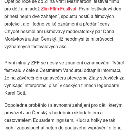
Opět po roce se do Zlína vrátil Mezinárodní festival filmů
pro děti a mládež
Zlín Film Festival
. První festivalový den
přinesl nejen dvě zahájení, spoustu hostů a filmových
projekci, ale i jedno velké oznámení a předání ceny.
Chybět nesměl ani usměvavý moderátorský pár Dana
Morávková a Jan Čenský, již neodmyslitelní průvodci
významných festivalových akcí.
První minuty ZFF se nesly ve znamení oznamování. Tvůrci
festivalu v čele s Čestmírem Vančurou odtajnili informaci,
že na závěrečném galavečeru převezme Zlatý střevíček za
vynikající interpretaci písní v českých filmech legendární
Karel Gott.
Dopoledne proběhlo i slavnostní zahájení pro děti, kterým
provázel Jan Čenský s hudebním skladatelem a
cestovatelem Eduardem Ingrišem. Kluci a holky se tak
mohli zaposlouchat nejen do poutavého vyprávění o jeho