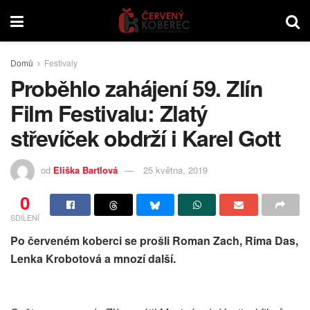
Domů
Festivaly
Proběhlo zahájení 59. Zlín
Film Festivalu: Zlatý
střevíček obdrží i Karel Gott
od
Eliška Bartlová
25 května, 2019
0
SDÍLENÍ
Po červeném koberci se prošli Roman Zach, Rima Das,
Lenka Krobotová a mnozí další.