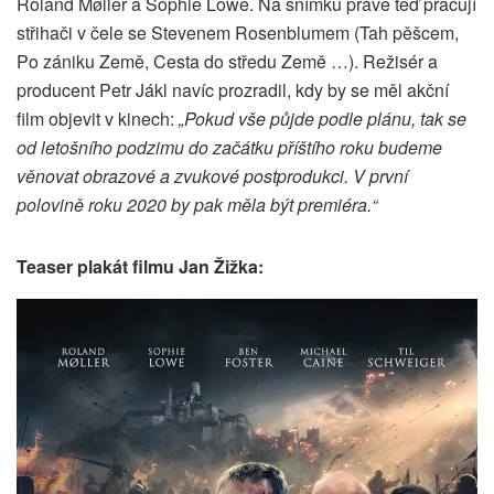
Roland Møller a Sophie Lowe. Na snímku právě teď pracují
střihači v čele se Stevenem Rosenblumem (Tah pěšcem,
Po zániku Země, Cesta do středu Země …). Režisér a
producent Petr Jákl navíc prozradil, kdy by se měl akční
film objevit v kinech:
„Pokud vše půjde podle plánu, tak se
od letošního podzimu do začátku příštího roku budeme
věnovat obrazové a zvukové postprodukci. V první
polovině roku 2020 by pak měla být premiéra.“
Teaser plakát filmu Jan Žižka: