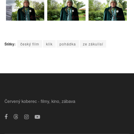
Štítky:
český film
klik
pohádka
ze zákulisí
Červený koberec - filmy, kino, zábava