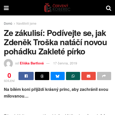
Domů
Navštívili jsme
Ze zákulisí: Podívejte se, jak
Zdeněk Troška natáčí novou
pohádku Zakleté pírko
od
Eliška Bartlová
17 června, 2019
0
SDÍLENÍ
Na bílém koni přijíždí krásný princ, aby zachránil svou
milovanou…