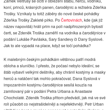
Zámek Veltrusy se ocitl v obležení štábu, herců, vodníků,
koní, princů, krásných panen, čarodějnic a režiséra Zdeňka
Trošky. Vznikaly tu totiž záběry do nové české pohádky
Zdeňka Trošky Zakleté pírko. Po
Čertovinách
, kde (jak již
název napovídá) hráli prim na poli nadpřirozených bytostí
čerti, se Zdeněk Troška zaměřil na vodníka a čarodějnice v
podání Lukáše Pavláska, Sary Sandevy či Dany Syslové.
Jak to ale vypadá na place, když se točí pohádka?
K malebným českým pohádkám většinou patří modrá
obloha a sluníčko. I přesto, že počasí nebylo ideální, se
štáb vybavil velkými deštníky, aby chránil kostýmy a masky
herců a natáčení tak mohlo pokračovat. Dana Syslová v
impozantním kostýmu čarodějnice sesílá kouzla na
zamilovaný pár v podání Petra Urbana a Anastasie
Chocholaté. Zdeněk Troška přitom předvádí, jak má ve své
roli působit co nejstrašidelněji a nejefektivněji. Petr Urban