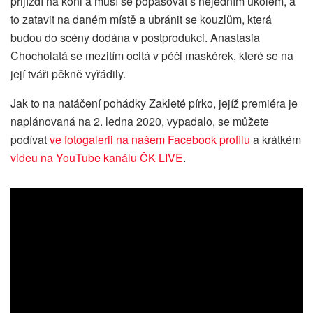
přijíždí na koni a musí se popasovat s nejedním úkolem, a
to zatavit na daném místě a ubránit se kouzlům, která
budou do scény dodána v postprodukci. Anastasia
Chocholatá se mezitím ocitá v péči maskérek, které se na
její tváři pěkně vyřádily.
Jak to na natáčení pohádky Zakleté pírko, jejíž premiéra je
naplánovaná na 2. ledna 2020, vypadalo, se můžete
podívat
ve fotogalerii na našem Facebook profilu
a krátkém
videu na YouTube kanálu ČK LIVE
.