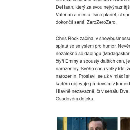
DeHaan, který za svou nejvýraznější
Valerian a město tisíce planet, či 
dokončil seriál ZeroZeroZero.
Chris Rock začínal v showbusinessu 
spjatá se smyslem pro humor. Nevěnu
nezalekne se dabingu (Madagaskar),
čtyři Emmy a spousty dalších cen, jej
narozeniny. Svého času velký idol ž
narozenin. Proslavil se už v mládí 
kariéru objevuje především v komed
Hlavně nezávazně, či v seriálu Dva 
Osudovém doteku.