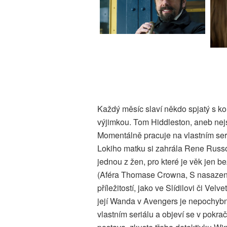
Každý měsíc slaví někdo spjatý s k
výjimkou. Tom Hiddleston, aneb nejsy
Momentálně pracuje na vlastním seriál
Lokiho matku si zahrála Rene Russo,
jednou z žen, pro které je věk jen be
(Aféra Thomase Crowna, S nasazením
příležitostí, jako ve Slídilovi či Ve
její Wanda v Avengers je nepochybně
vlastním seriálu a objeví se v pokra