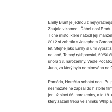
Emily Blunt je jednou z nejvýraznějš
Zaujala v komedii Ďábel nosí Pradu, 
Tiché místo, které natočil její manže
2012 si zahrála s Josephem Gordon-L
let. Stejně jako Emily si umí vybrat
na laně, Temný rytíř povstal, 50/50 č
února 33. narozeniny. Vedle Počát
Juno, za který byla nominována na
Pomáda, Horečka sobotní noci, Pul
nesmazatelně zapsal do historie film
jen už slaví 66. narozeniny, a to 18.
který zazářil třeba ve snímku Whipl