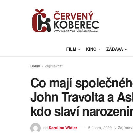
FILM
KINO
ZÁBAVA
Domů
Zajímavosti
Co mají společnéh
John Travolta a A
kdo slaví narozen
od
Karolina Widler
5 února, 2020
v
Zajímav