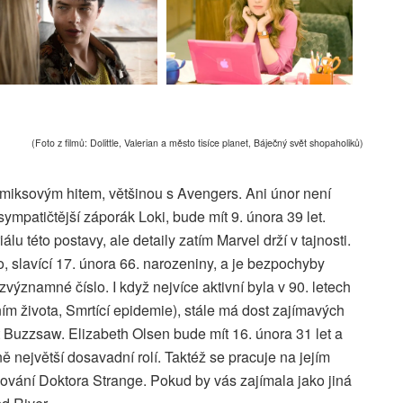
(Foto z filmů: Dolittle, Valerian a město tisíce planet, Báječný svět shopaholiků)
omiksovým hitem, většinou s Avengers. Ani únor není
mpatičtější záporák Loki, bude mít 9. února 39 let.
u této postavy, ale detaily zatím Marvel drží v tajnosti.
 slavící 17. února 66. narozeniny, a je bezpochyby
zvýznamné číslo. I když nejvíce aktivní byla v 90. letech
 života, Smrtící epidemie), stále má dost zajímavých
lvet Buzzsaw. Elizabeth Olsen bude mít 16. února 31 let a
 největší dosavadní rolí. Taktéž se pracuje na jejím
čování Doktora Strange. Pokud by vás zajímala jako jiná