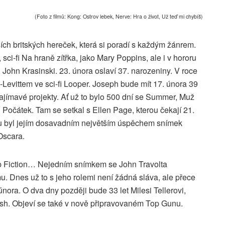
(Foto z filmů: Kong: Ostrov lebek, Nerve: Hra o život, Už teď mi chybíš)
ích britských hereček, která si poradí s každým žánrem.
sci-fi Na hraně zítřka, jako Mary Poppins, ale i v hororu
l John Krasinski. 23. února oslaví 37. narozeniny. V roce
evittem ve sci-fi Looper. Joseph bude mít 17. února 39
 zajímavé projekty. Ať už to bylo 500 dní se Summer, Muž
i Počátek. Tam se setkal s Ellen Page, kterou čekají 21.
ku byl jejím dosavadním největším úspěchem snímek
 Oscara.
p Fiction… Nejedním snímkem se John Travolta
u. Dnes už to s jeho rolemi není žádná sláva, ale přece
 února. O dva dny později bude 33 let Milesi Tellerovi,
ash. Objeví se také v nově připravovaném Top Gunu.