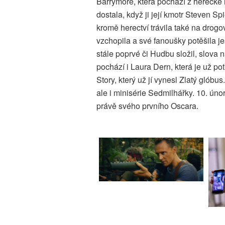
Barrymore, která pochází z herecké r
dostala, když ji její kmotr Steven 
kromě herectví trávila také na drog
vzchopila a své fanoušky potěšila je
stále poprvé či Hudbu složil, slova 
pochází i Laura Dern, která je už p
Story, který už jí vynesl Zlatý glóbus
ale i minisérie Sedmilhářky. 10. úno
právě svého prvního Oscara.