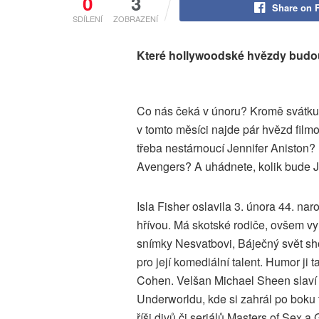
0
3
Share on 
SDÍLENÍ
ZOBRAZENÍ
Které hollywoodské hvězdy budou 
Co nás čeká v únoru? Kromě svátku
v tomto měsíci najde pár hvězd filmo
třeba nestárnoucí Jennifer Aniston? N
Avengers? A uhádnete, kolik bude J
Isla Fisher oslavila 3. února 44. na
hřívou. Má skotské rodiče, ovšem vy
snímky Nesvatbovi, Báječný svět shop
pro její komediální talent. Humor ji
Cohen. Velšan Michael Sheen slaví 5
Underworldu, kde si zahrál po boku 
říši divů či seriálů Masters of Sex