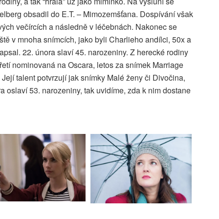
odiny, a tak “hrála” už jako miminko. Na výsluní se
Spielberg obsadil do E.T. – Mimozemšťana. Dospívání však
ových večírcích a následně v léčebnách. Nakonec se
ště v mnoha snímcích, jako byli Charlieho andílci, 50x a
napsal. 22. února slaví 45. narozeniny. Z herecké rodiny
otřetí nominovaná na Oscara, letos za snímek Marriage
. Její talent potvrzují jak snímky Malé ženy či Divočina,
ra oslaví 53. narozeniny, tak uvidíme, zda k nim dostane