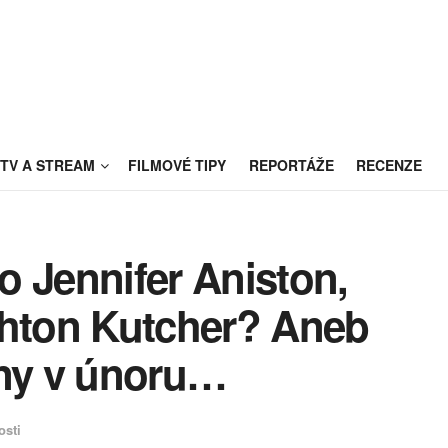
TV A STREAM
FILMOVÉ TIPY
REPORTÁŽE
RECENZE
o Jennifer Aniston,
shton Kutcher? Aneb
iny v únoru…
osti