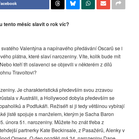
Facebook
tento měsíc slavit o rok víc?
 svatého Valentýna a napínavého předávání Oscarů se i
vého plátna, které slaví narozeniny. Víte, kolik bude mít
ebo kteří tři oslavenci se objevili v některém z dílů
ohnu Travoltovi?
rozeniny. Je charakteristická především svou zrzavou
růstala v Austrálii, a Hollywood dobyla především se
aholiků a Podfukáři. Režiséři si ji tedy většinou vybírají
 také jistě spojuje s manželem, kterým je Sacha Baron
. února 51. narozeniny. Můžete ho znát třeba z
tehdejší partnerky Kate Beckinsale, z Pasažérů, Alenky v
 a Good Omens. O den později má 34. narozeniny Dane