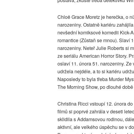
postava, zkuste třeba detektivku Wi
Chloë Grace Moretz je herečka, o níž u
narozeniny. Ostatně kariéru zahájila
nevšední komiksové komedii Kick-Ass
romantice (Zůstaň se mnou). Slaví 1
narozeniny. Neteř Julie Roberts si 
ze seriálu American Horror Story. Pr
oslaví 11. února 51. narozeniny. Ze
udržela nejdéle, a to si kariéru ud
Naposledy to byla třeba Murder Myst
The Morning Show, po dlouhé době 
Christina Ricci vstoupí 12. února d
filmů si poprvé zahrála v deseti let
sklidila s Addamsovou rodinou, dál
aktivní, ale velkého úspěchu se v d