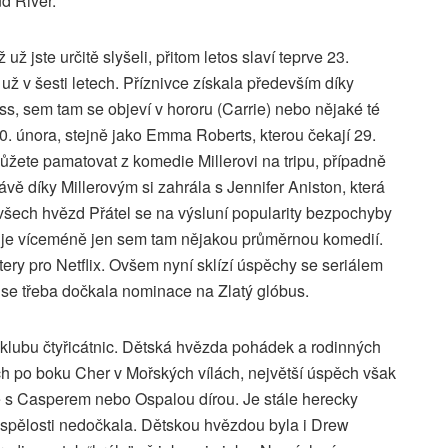
nd River.
ž jste určitě slyšeli, přitom letos slaví teprve 23.
 už v šesti letech. Příznivce získala především díky
, sem tam se objeví v hororu (Carrie) nebo nějaké té
0. února, stejně jako Emma Roberts, kterou čekají 29.
můžete pamatovat z komedie Millerovi na tripu, případně
ávě díky Millerovým si zahrála s Jennifer Aniston, která
 všech hvězd Přátel se na výsluní popularity bezpochyby
ržuje víceméně jen sem tam nějakou průměrnou komedií.
ery pro Netflix. Ovšem nyní sklízí úspěchy se seriálem
se třeba dočkala nominace na Zlatý glóbus.
o klubu čtyřicátnic. Dětská hvězda pohádek a rodinných
ech po boku Cher v Mořských vílách, největší úspěch však
e s Casperem nebo Ospalou dírou. Je stále herecky
ospělosti nedočkala. Dětskou hvězdou byla i Drew