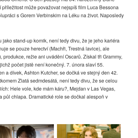
 příležitost může považovat nejspíš film Luca Bessona
spolupráci s Gorem Verbinskim na Léku na život. Naposledy
jako stand-up komik, není tedy divu, že je jeho kariéra
je se pouze herectví (Machři, Trestná lavice), ale
 produkce, režie ani uvádění Oscarů. Získal tři Grammy,
ichž počet jistě není konečný. 7. února slaví 55.
en a dívek, Ashton Kutcher, se dočká ve stejný den 42.
sitkomem Zlatá sedmdesátá, není tedy divu, že se celou
iích: Hele vole, kde mám káru?, Mejdan v Las Vegas,
a půl chlapa. Dramatické role se dočkal alespoň v