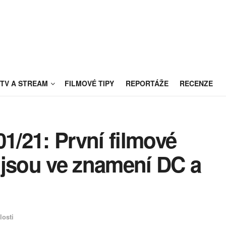
TV A STREAM
FILMOVÉ TIPY
REPORTÁŽE
RECENZE
01/21: První filmové
 jsou ve znamení DC a
losti