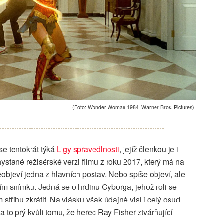
(Foto: Wonder Woman 1984, Warner Bros. Pictures)
 se tentokrát týká
Ligy spravedlnosti
, jejíž členkou je i
ané režisérské verzi filmu z roku 2017, který má na
neobjeví jedna z hlavních postav. Nebo spíše objeví, ale
 snímku. Jedná se o hrdinu Cyborga, jehož roli se
střihu zkrátit. Na vlásku však údajně visí i celý osud
 to prý kvůli tomu, že herec Ray Fisher ztvárňující