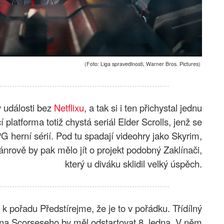
(Foto: Liga spravedlnosti, Warner Bros. Pictures)
 události bez
Netflixu
, a tak si i ten přichystal jednu
platforma totiž chystá seriál Elder Scrolls, jenž se
G herní sérií. Pod tu spadají videohry jako Skyrim,
nrově by pak mělo jít o projekt podobný Zaklínači,
který u diváku sklidil velký úspěch.
er k pořadu Předstírejme, že je to v pořádku. Třídílný
na Scorseseho by měl odstartovat 8. ledna. V něm