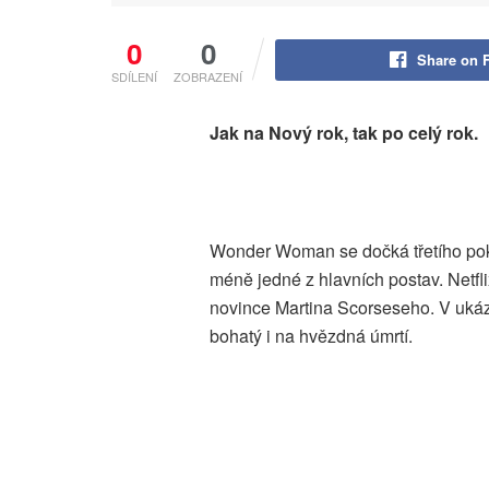
0
0
Share on 
SDÍLENÍ
ZOBRAZENÍ
Jak na Nový rok, tak po celý rok.
Wonder Woman se dočká třetího pok
méně jedné z hlavních postav. Netflix
novince Martina Scorseseho. V ukázce
bohatý i na hvězdná úmrtí.