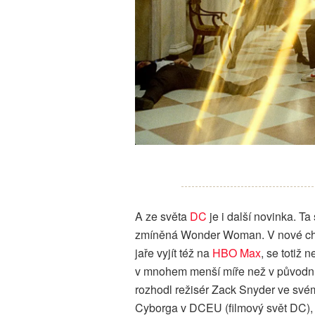
A ze světa
DC
je i další novinka. Ta
zmíněná Wonder Woman. V nové chyst
jaře vyjít též na
HBO Max
, se totiž 
v mnohem menší míře než v původním
rozhodl režisér Zack Snyder ve svém 
Cyborga v DCEU (filmový svět DC), a