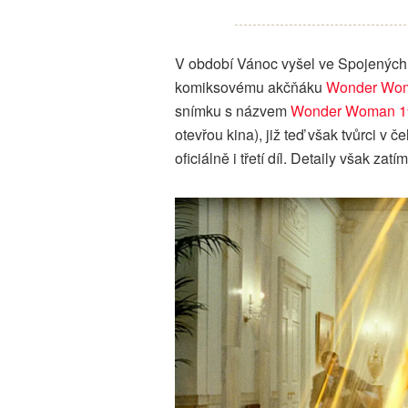
V období Vánoc vyšel ve Spojených 
komiksovému akčňáku
Wonder Wo
snímku s názvem
Wonder Woman 1
otevřou kina), již teď však tvůrci v č
oficiálně i třetí díl. Detaily však za