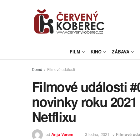
FILM
KINO
ZÁBAVA
Domů
Filmové události
Filmové události #
novinky roku 2021
Netflixu
od
Anja Verem
3 ledna, 2021
v
Filmové udá