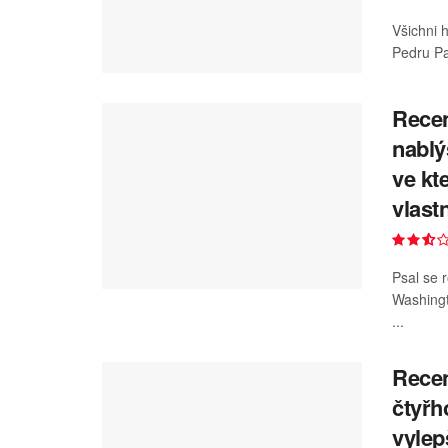
Všichni 
Pedru Pa
Recen
nablý
ve kt
vlast
Psal se 
Washingt
...
Recen
čtyřh
vylep