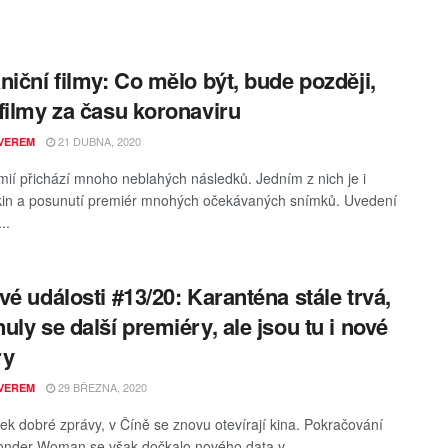
niční filmy: Co mělo být, bude později,
filmy za času koronaviru
21 DUBNA, 2020
VEREM
ií přichází mnoho neblahých následků. Jedním z nich je i
kin a posunutí premiér mnohých očekávaných snímků. Uvedení
..
vé události #13/20: Karanténa stále trvá,
uly se další premiéry, ale jsou tu i nové
ry
29 BŘEZNA, 2020
VEREM
ek dobré zprávy, v Číně se znovu otevírají kina. Pokračování
nder Woman se však dočkalo nového data v ...