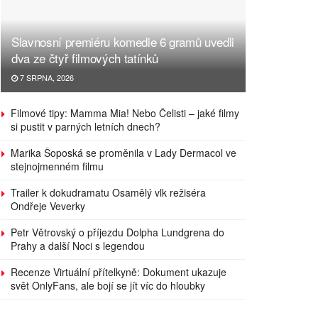
Slavnosní premiéru komedie 6 gramů uvedli
dva ze čtyř filmových tatínků
7 SRPNA, 2026
Filmové tipy: Mamma Mia! Nebo Čelisti – jaké filmy
si pustit v parných letních dnech?
Marika Šoposká se proměnila v Lady Dermacol ve
stejnojmenném filmu
Trailer k dokudramatu Osamělý vlk režiséra
Ondřeje Veverky
Petr Větrovský o příjezdu Dolpha Lundgrena do
Prahy a další Noci s legendou
Recenze Virtuální přítelkyně: Dokument ukazuje
svět OnlyFans, ale bojí se jít víc do hloubky