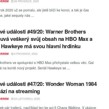
26 PROSINCE, 2020
VEREM
ok 2020 už se pomalu, ale jistě blíží ke konci, a tak je čas
e, jaké sequely nás ...
vé události #49/20: Warner Brothers
uvá veškerý svůj obsah na HBO Max a
l Hawkeye má svou hlavní hrdinku
6 PROSINCE, 2020
VEREM
rothers ve spolupráci s HBO Max přichystalo velkou věc. Gal
 na kontě nový projekt. Seriál Hawkeye se ...
vé události #47/20: Wonder Woman 1984
ází na streaming
22 LISTOPADU, 2020
VEREM
ek pár trailerů, například ten ke sci-fi Chaos Walking. V ukázce