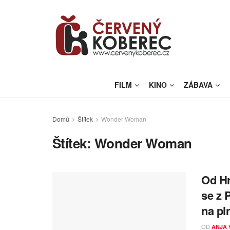
FILM
KINO
ZÁBAVA
Domů
Štítek
Wonder Woman
Štítek:
Wonder Woman
Od Hr
se z 
na pl
OD
ANJA 