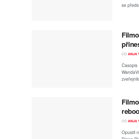
se předst
Filmo
přine
OD
ANJA 
Časopis 
WandaVis
zveřejnil
Filmo
reboo
OD
ANJA 
Opustil 