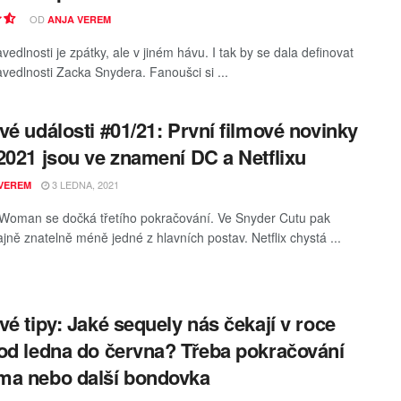
OD
ANJA VEREM
vedlnosti je zpátky, ale v jiném hávu. I tak by se dala definovat
avedlnosti Zacka Snydera. Fanoušci si ...
vé události #01/21: První filmové novinky
2021 jsou ve znamení DC a Netflixu
3 LEDNA, 2021
VEREM
oman se dočká třetího pokračování. Ve Snyder Cutu pak
jně znatelně méně jedné z hlavních postav. Netflix chystá ...
vé tipy: Jaké sequely nás čekají v roce
od ledna do června? Třeba pokračování
a nebo další bondovka