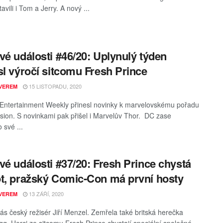
avili i Tom a Jerry. A nový ...
vé události #46/20: Uplynulý týden
sl výročí sitcomu Fresh Prince
15 LISTOPADU, 2020
VEREM
Entertainment Weekly přinesl novinky k marvelovskému pořadu
ion. S novinkami pak přišel i Marvelův Thor. DC zase
o své ...
vé události #37/20: Fresh Prince chystá
t, pražský Comic-Con má první hosty
13 ZÁŘÍ, 2020
VEREM
nás český režisér Jiří Menzel. Zemřela také britská herečka