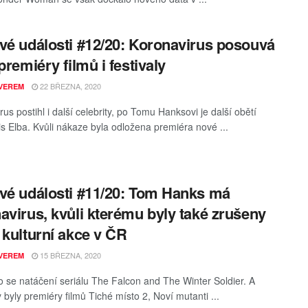
vé události #12/20: Koronavirus posouvá
premiéry filmů i festivaly
22 BŘEZNA, 2020
VEREM
us postihl i další celebrity, po Tomu Hanksovi je další obětí
ris Elba. Kvůli nákaze byla odložena premiéra nové ...
vé události #11/20: Tom Hanks má
avirus, kvůli kterému byly také zrušeny
 kulturní akce v ČR
15 BŘEZNA, 2020
VEREM
 se natáčení seriálu The Falcon and The Winter Soldier. A
 byly premiéry filmů Tiché místo 2, Noví mutanti ...