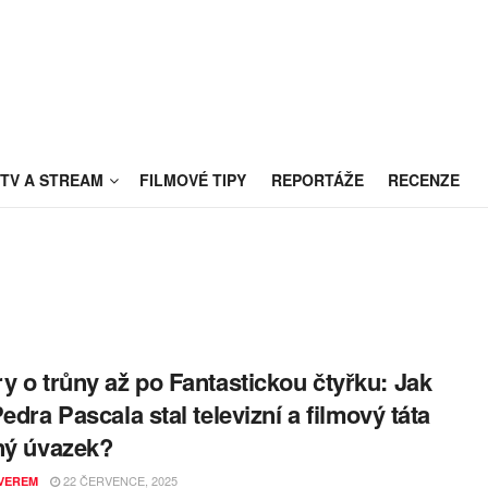
TV A STREAM
FILMOVÉ TIPY
REPORTÁŽE
RECENZE
y o trůny až po Fantastickou čtyřku: Jak
Pedra Pascala stal televizní a filmový táta
ný úvazek?
22 ČERVENCE, 2025
VEREM