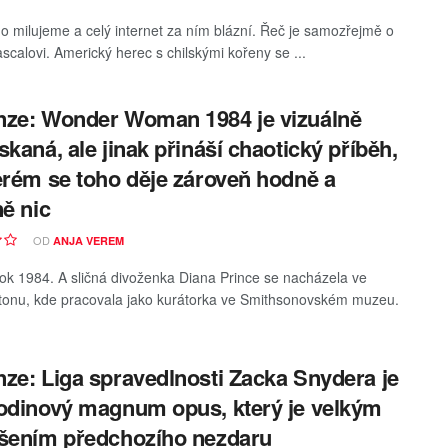
ho milujeme a celý internet za ním blázní. Řeč je samozřejmě o
scalovi. Americký herec s chilskými kořeny se ...
ze: Wonder Woman 1984 je vizuálně
skaná, ale jinak přináší chaotický příběh,
erém se toho děje zároveň hodně a
ně nic
OD
ANJA VEREM
rok 1984. A sličná divoženka Diana Prince se nacházela ve
onu, kde pracovala jako kurátorka ve Smithsonovském muzeu.
ze: Liga spravedlnosti Zacka Snydera je
odinový magnum opus, který je velkým
šením předchozího nezdaru