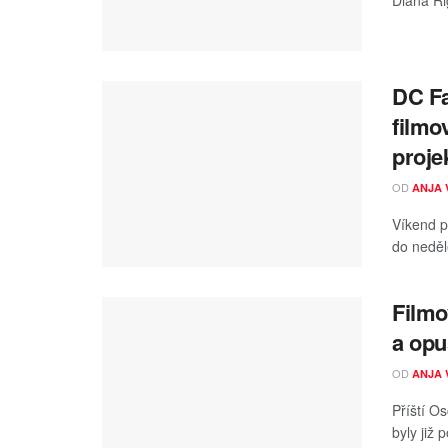
Diana Ri
DC Fa
filmo
proj
OD
ANJA 
Víkend p
do neděl
Filmo
a opu
OD
ANJA 
Příští O
byly již