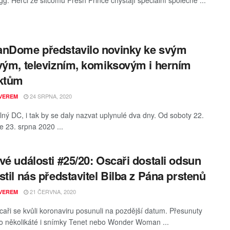
gg. Herci ze sitcomu Fresh Prince chystají speciální společné ...
nDome představilo novinky ke svým
vým, televizním, komiksovým i herním
ektům
24 SRPNA, 2020
VEREM
lný DC, i tak by se daly nazvat uplynulé dva dny. Od soboty 22.
e 23. srpna 2020 ...
vé události #25/20: Oscaři dostali odsun
stil nás představitel Bilba z Pána prstenů
21 ČERVNA, 2020
VEREM
scaři se kvůli koronaviru posunuli na pozdější datum. Přesunuty
 po několikáté i snímky Tenet nebo Wonder Woman ...