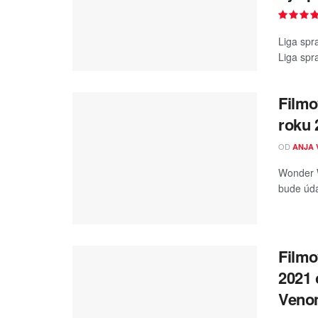
Liga spra
Liga spr
Filmo
roku 
OD
ANJA 
Wonder W
bude úda
Filmo
2021 
Venom