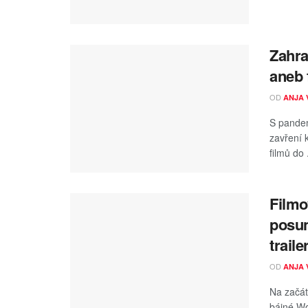
Zahra
aneb 
OD
ANJA 
S pandem
zavření 
filmů do .
Filmo
posun
traile
OD
ANJA 
Na začát
bájné Wo