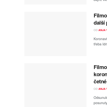
Filmo
další 
OD
ANJA 
Koronavir
třeba Id
Filmo
koron
četné
OD
ANJA 
Odsunulo
posunuty