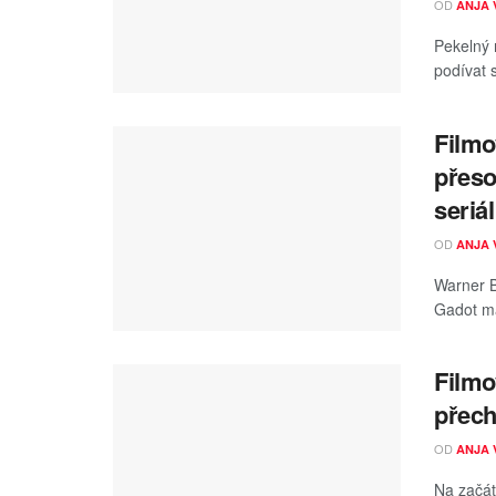
OD
ANJA 
Pekelný r
podívat s
Filmo
přeso
seriá
OD
ANJA 
Warner B
Gadot má
Filmo
přech
OD
ANJA 
Na začát