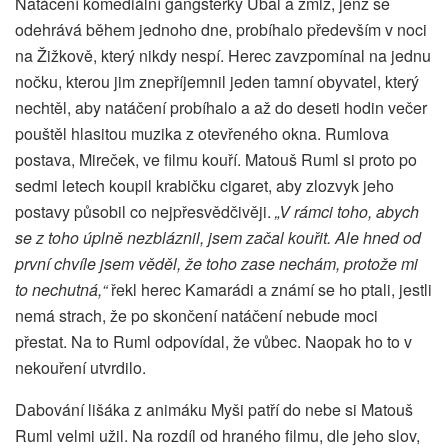
Natáčení komediální gangsterky Ubal a zmiz, jenž se
odehrává během jednoho dne, probíhalo především v noci
na Žižkově, který nikdy nespí. Herec zavzpomínal na jednu
nočku, kterou jim znepříjemnil jeden tamní obyvatel, který
nechtěl, aby natáčení probíhalo a až do deseti hodin večer
pouštěl hlasitou muzika z otevřeného okna. Rumlova
postava, Mireček, ve filmu kouří. Matouš Ruml si proto po
sedmi letech koupil krabičku cigaret, aby zlozvyk jeho
postavy působil co nejpřesvědčivěji.
„V rámci toho, abych
se z toho úplně nezbláznil, jsem začal kouřit. Ale hned od
první chvíle jsem věděl, že toho zase nechám, protože mi
to nechutná,“
řekl herec Kamarádi a známí se ho ptali, jestli
nemá strach, že po skončení natáčení nebude moci
přestat. Na to Ruml odpovídal, že vůbec. Naopak ho to v
nekouření utvrdilo.
Dabování lišáka z animáku Myši patří do nebe si Matouš
Ruml velmi užil. Na rozdíl od hraného filmu, dle jeho slov,