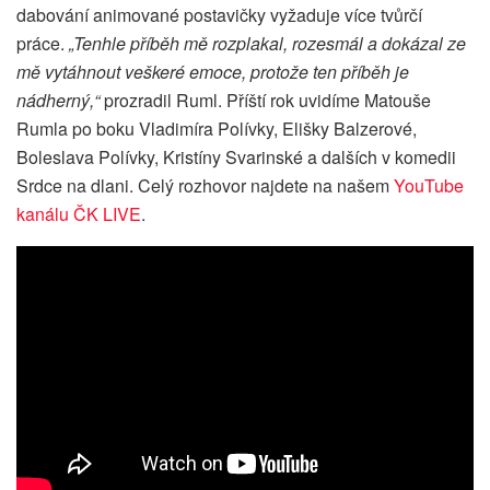
dabování animované postavičky vyžaduje více tvůrčí
práce.
„Tenhle příběh mě rozplakal, rozesmál a dokázal ze
mě vytáhnout veškeré emoce, protože ten příběh je
nádherný,“
prozradil Ruml. Příští rok uvidíme Matouše
Rumla po boku Vladimíra Polívky, Elišky Balzerové,
Boleslava Polívky, Kristíny Svarinské a dalších v komedii
Srdce na dlani. Celý rozhovor najdete na našem
YouTube
kanálu ČK LIVE
.