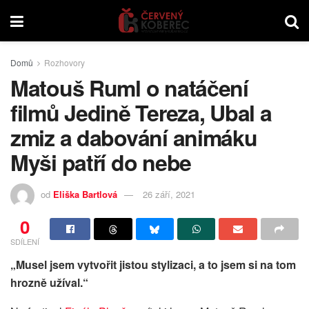
Domů
Rozhovory
Matouš Ruml o natáčení
filmů Jedině Tereza, Ubal a
zmiz a dabování animáku
Myši patří do nebe
od
Eliška Bartlová
26 září, 2021
0
SDÍLENÍ
„Musel jsem vytvořit jistou stylizaci, a to jsem si na tom
hrozně užíval.“