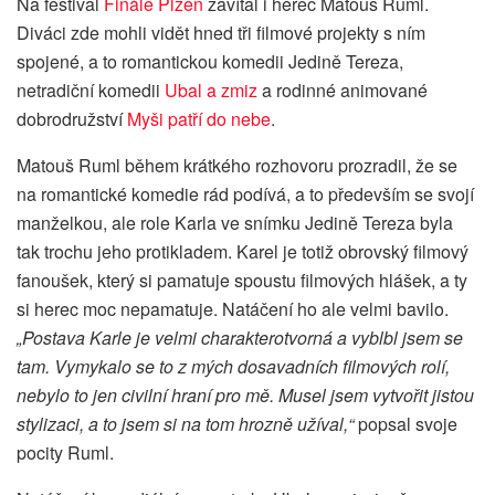
Na festival
Finále Plzeň
zavítal i herec Matouš Ruml.
Diváci zde mohli vidět hned tři filmové projekty s ním
spojené, a to romantickou komedii Jedině Tereza,
netradiční komedii
Ubal a zmiz
a rodinné animované
dobrodružství
Myši patří do nebe
.
Matouš Ruml během krátkého rozhovoru prozradil, že se
na romantické komedie rád podívá, a to především se svojí
manželkou, ale role Karla ve snímku Jedině Tereza byla
tak trochu jeho protikladem. Karel je totiž obrovský filmový
fanoušek, který si pamatuje spoustu filmových hlášek, a ty
si herec moc nepamatuje. Natáčení ho ale velmi bavilo.
„Postava Karle je velmi charakterotvorná a vyblbl jsem se
tam. Vymykalo se to z mých dosavadních filmových rolí,
nebylo to jen civilní hraní pro mě. Musel jsem vytvořit jistou
stylizaci, a to jsem si na tom hrozně užíval,“
popsal svoje
pocity Ruml.