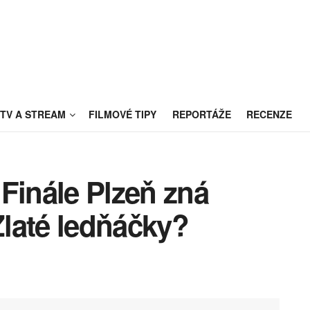
TV A STREAM
FILMOVÉ TIPY
REPORTÁŽE
RECENZE
l Finále Plzeň zná
Zlaté ledňáčky?