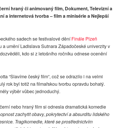
černí hraný či animovaný film, Dokument, Televizní a
zní a internetová tvorba – film a minisérie a Nejlepší
peckého sadech se festivalové dění
Finále Plzeň
nu a umění Ladislava Sutnara Západočeské univerzity v
é dozvěděli, kdo si z letošního ročníku odnese ocenění
tta “Slavíme český film”, což se odrazilo i na velmi
ý rok byl totiž na filmařskou tvorbu opravdu bohatý.
eměly výběr vůbec jednoduchý.
černí nebo hraný film si odnesla dramatická komedie
pnost zachytit obavy, pokrytectví a absurditu lidského
esnice. Tragikomedie, které se prostřednictvím