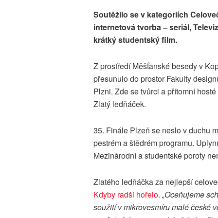
Soutěžilo se v kategoriích Celove
internetová tvorba – seriál, Televi
krátký studentský film.
Z prostředí Měšťanské besedy v Ko
přesunulo do prostor Fakulty desig
Plzni. Zde se tvůrci a přítomní host
Zlatý ledňáček.
35. Finále Plzeň se neslo v duchu mo
pestrém a štědrém programu. Uplynul
Mezinárodní a studentské poroty n
Zlatého ledňáčka za nejlepší celove
Kdyby radši hořelo
.
„Oceňujeme scho
soužití v mikrovesmíru malé české v