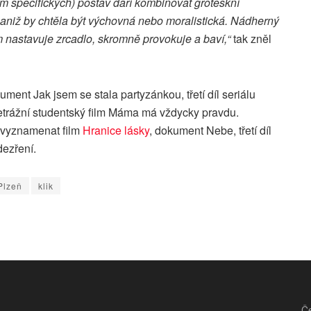
m specifických) postav daří kombinovat groteskní
 aniž by chtěla být výchovná nebo moralistická. Nádherný
ám nastavuje zrcadlo, skromně provokuje a baví,“
tak zněl
ment Jak jsem se stala partyzánkou, třetí díl seriálu
etrážní studentský film Máma má vždycky pravdu.
 vyznamenat film
Hranice lásky
, dokument Nebe, třetí díl
dezření.
Plzeň
klik
Če