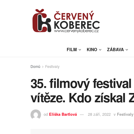
FILM
KINO
ZÁBAVA
Domů
Festivaly
35. filmový festiva
vítěze. Kdo získal 
od
Eliška Bartlová
28 září, 2022
v
Festivaly