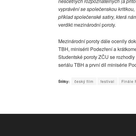
nesčetných rozpoznatelných (a přito
vyprávění se společenskou kritikou,
příklad společenské satiry, která n
verdikt mezinárodní poroty.
Mezinárodní poroty dále ocenily doku
TBH, minisérii Podezření a krátkom
Studentské poroty ZČU se rozhodly
seriálu TBH a první díl minisérie Po
Štítky:
český film
festival
Finále 