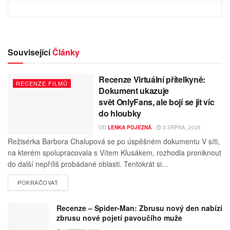
Související
Články
Recenze Virtuální přítelkyně:
RECENZE FILMŮ
Dokument ukazuje
svět OnlyFans, ale bojí se jít víc
do hloubky
OD
LENKA POJEZNÁ
3 SRPNA, 2026
Režisérka Barbora Chalupová se po úspěšném dokumentu V síti,
na kterém spolupracovala s Vítem Klusákem, rozhodla proniknout
do další nepříliš probádané oblasti. Tentokrát si...
POKRAČOVAT
Recenze – Spider-Man: Zbrusu nový den nabízí
zbrusu nové pojetí pavoučího muže