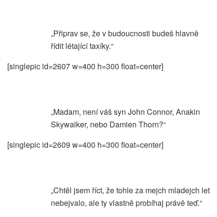
„Připrav se, že v budoucnosti budeš hlavně
řídit létající taxíky.“
[singlepic id=2607 w=400 h=300 float=center]
„Madam, není váš syn John Connor, Anakin
Skywalker, nebo Damien Thorn?“
[singlepic id=2609 w=400 h=300 float=center]
„Chtěl jsem říct, že tohle za mejch mladejch let
nebejvalo, ale ty vlastně probíhaj právě teď.“