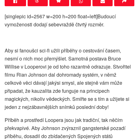
[singlepic id=2567 w=200 h=200 float=left]Budoucí
vymoženosti dodají sebevraždě čtvrtý rozměr.
Aby si fanoušci sci-fi užili příběhy o cestování časem,
nesmí o nich moc přemýšlet. Samotná postava Bruce
Willise v Looperovi je od toho razantně odrazuje. Stvořitel
filmu Rian Johnson dal dohromady systém, v němž
celkově věci dávají jakýsi smysl, ale stejně vám může
připadat, že kauzalita zde funguje na principech
magických, nikoliv vědeckých. Smiřte se s tím a užijete si
jeden z nejzábavnějších snímků poslední doby!
Příběh a prostředí Loopera jsou jak tradiční, tak něčím
překvapivé. Aby Johnson zvýraznil gangsterské pozadí
příběhu, dosadil do zbídačených Spojených států