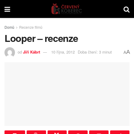
Domů
Recenze filmů
Looper – recenze
A
od
Jiří Kábrt
10 října, 2012
Doba čtení: 3 minut
A