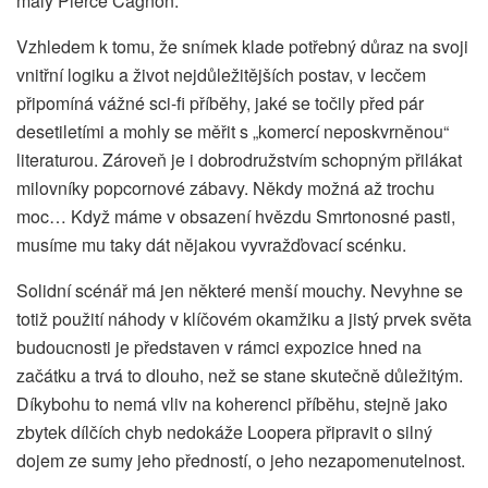
malý Pierce Cagnon.
Vzhledem k tomu, že snímek klade potřebný důraz na svoji
vnitřní logiku a život nejdůležitějších postav, v lecčem
připomíná vážné sci-fi příběhy, jaké se točily před pár
desetiletími a mohly se měřit s „komercí neposkvrněnou“
literaturou. Zároveň je i dobrodružstvím schopným přilákat
milovníky popcornové zábavy. Někdy možná až trochu
moc… Když máme v obsazení hvězdu Smrtonosné pasti,
musíme mu taky dát nějakou vyvražďovací scénku.
Solidní scénář má jen některé menší mouchy. Nevyhne se
totiž použití náhody v klíčovém okamžiku a jistý prvek světa
budoucnosti je představen v rámci expozice hned na
začátku a trvá to dlouho, než se stane skutečně důležitým.
Díkybohu to nemá vliv na koherenci příběhu, stejně jako
zbytek dílčích chyb nedokáže Loopera připravit o silný
dojem ze sumy jeho předností, o jeho nezapomenutelnost.