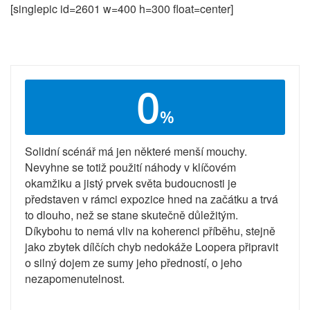
[singlepic id=2601 w=400 h=300 float=center]
0
%
Solidní scénář má jen některé menší mouchy.
Nevyhne se totiž použití náhody v klíčovém
okamžiku a jistý prvek světa budoucnosti je
představen v rámci expozice hned na začátku a trvá
to dlouho, než se stane skutečně důležitým.
Díkybohu to nemá vliv na koherenci příběhu, stejně
jako zbytek dílčích chyb nedokáže Loopera připravit
o silný dojem ze sumy jeho předností, o jeho
nezapomenutelnost.