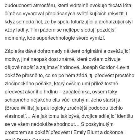
budoucnosti atmosféru, která viditelně evokuje třicátá léta,
čímž se vyvaroval přeplácaných světélkujících rekvizit, i
když se nedá říct, že by spolu futurizující a archaizující styl
vždy ladily. Tím pádem se nejlépe sledují pozdější
momenty, kde supertechnologie skoro vymizí.
Zápletka dává dohromady některé originální a osvěžující
motivy, jiné naopak dost známé, které ovšem oživuje
dějové napětí a zajímaví hrdinové. Joseph Gordon-Levitt
dokáže přesně to, co se po něm žádá, tj. předvést prostého
zločineckého pěšáka, který ovšem umí příležitostně
předvést akčního hrdinu – začátečníka, ovšem taky
schopného nějakého citu vůči druhým. Jeho starší já
(Bruce Willis) je pak logicky zručnější podobou těchto
vlastností… Ale jak tomu tak bývá, dvojice sdílející identitu
se ve všem nedokáže shodnout… S poskytnutým
prostorem se dokáží předvést i Emily Blunt a dokonce i