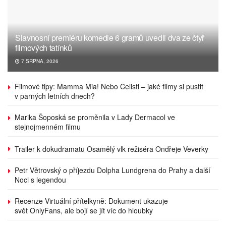
Slavnosní premiéru komedie 6 gramů uvedli dva ze čtyř
filmových tatínků
7 SRPNA, 2026
Filmové tipy: Mamma Mia! Nebo Čelisti – jaké filmy si pustit
v parných letních dnech?
Marika Šoposká se proměnila v Lady Dermacol ve
stejnojmenném filmu
Trailer k dokudramatu Osamělý vlk režiséra Ondřeje Veverky
Petr Větrovský o příjezdu Dolpha Lundgrena do Prahy a další
Noci s legendou
Recenze Virtuální přítelkyně: Dokument ukazuje
svět OnlyFans, ale bojí se jít víc do hloubky