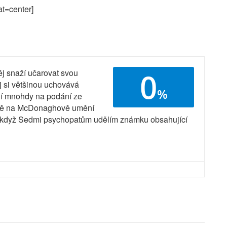
at=center]
0
j snaží učarovat svou
j si většinou uchovává
%
tojí mnohdy na podání ze
adně na McDonaghově umění
e, když Sedmi psychopatům udělím známku obsahující