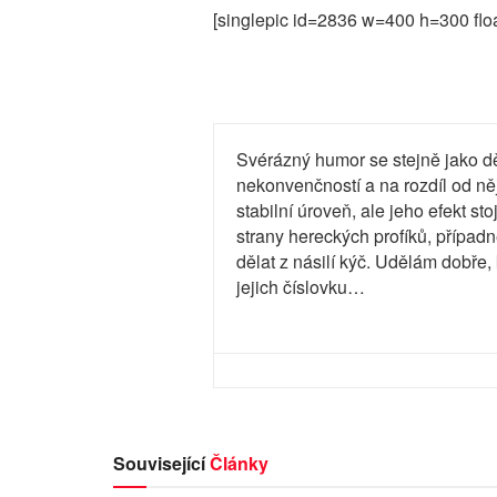
[singlepic id=2836 w=400 h=300 flo
Svérázný humor se stejně jako dě
nekonvenčností a na rozdíl od ně
stabilní úroveň, ale jeho efekt s
strany hereckých profíků, příp
dělat z násilí kýč. Udělám dobř
jejich číslovku…
Související
Články