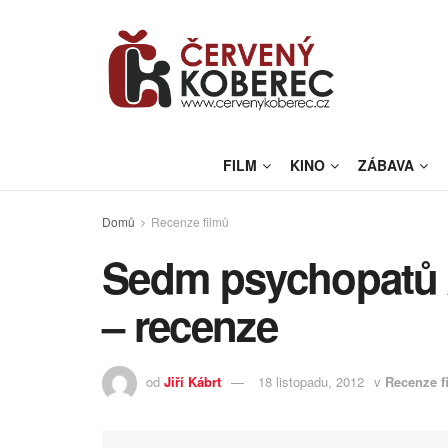
FILM
KINO
ZÁBAVA
Domů
Recenze filmů
Sedm psychopatů 
– recenze
od
Jiří Kábrt
18 listopadu, 2012
v
Recenze f