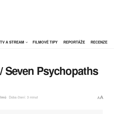
TV A STREAM
FILMOVÉ TIPY
REPORTÁŽE
RECENZE
/ Seven Psychopaths
ilmů
Doba čtení: 3 minut
A
A