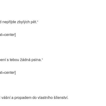
 nepříjde zbylých pět.“
at=center]
není s tebou žádná psina.“
at=center]
 vášní a propadem do vlastního šílenství.