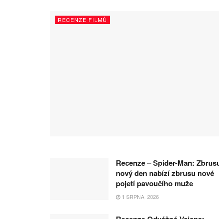
RECENZE FILMŮ
Recenze – Spider-Man: Zbrus
nový den nabízí zbrusu nové
pojetí pavoučího muže
1 SRPNA, 2026
Recenze Odvážná Vaiana: