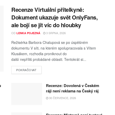
Recenze Virtuální přítelkyně:
Dokument ukazuje svět OnlyFans,
ale bojí se jít víc do hloubky
OD
3 SRPNA, 2026
LENKA POJEZNÁ
Režisérka Barbora Chalupová se po úspěšném
dokumentu V síti, na kterém spolupracovala s Vítem
Klusákem, rozhodla proniknout do
další nepříliš probádané oblasti. Tentokrát si...
POKRAČOVAT
u
Recenze: Dovolená v Českém
ráji není reklama na Český ráj
30 ČERVENCE, 2026
Recenze: Mistryně není tuctová