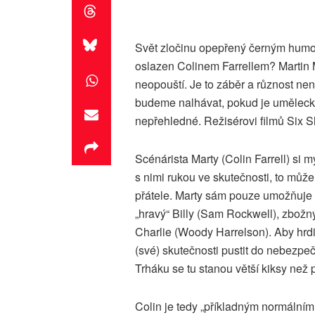
Svět zločinu opepřený černým humo
oslazen Colinem Farrellem? Marti
neopouští. Je to záběr a různost nen
budeme nalhávat, pokud je umělecké 
nepřehledné. Režisérovi filmů Six S
Scénárista Marty (Colin Farrell) si m
s nimi rukou ve skutečnosti, to můž
přátele. Marty sám pouze umožňuje
„hravý“ Billy (Sam Rockwell), zbožn
Charlie (Woody Harrelson). Aby hrdin
(své) skutečnosti pustit do nebezpe
Trháku se tu stanou větší kiksy ne
Colin je tedy „příkladným normálním