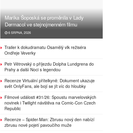
Marika Šoposká se proměnila v Lady
Dermacol ve stejnojmenném filmu
6 SRPNA, 2026
Trailer k dokudramatu Osamělý vlk režiséra
Ondřeje Veverky
Petr Větrovský o příjezdu Dolpha Lundgrena do
Prahy a další Noci s legendou
Recenze Virtuální přítelkyně: Dokument ukazuje
svět OnlyFans, ale bojí se jít víc do hloubky
Filmové události #31/26: Spoustu marvelovských
novinek i Twilight návštěva na Comic-Con Czech
Republic
Recenze – Spider-Man: Zbrusu nový den nabízí
zbrusu nové pojetí pavoučího muže