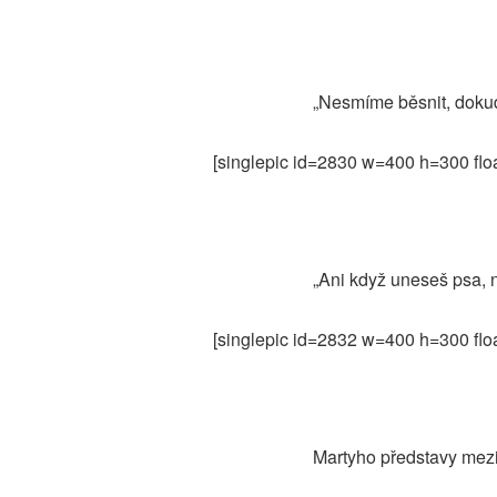
„Nesmíme běsnit, dokud
[singlepic id=2830 w=400 h=300 flo
„Ani když uneseš psa, 
[singlepic id=2832 w=400 h=300 flo
Martyho představy mezi