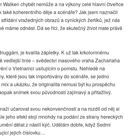
r Walken chybět nemůže a na výkony celé hlavní čtveřice
k také koherentního děje a scénáře? Jak jsem naznačil
střídání vražedných obrazů a cynických žertíků, jež nás
tně máme odnést. Dá se říci, že skutečný život mate právě
ruggám, je kvalita zápletky. K už tak krkolomnému
ě vedlejší linie – svědectví masového vraha Zachariaha
ávění o Vietnamci usilujícím o pomstu. Nehledě na
, které jsou tak importovány do scénáře, se jedno
ix a ukázku, že originalita nemusí být ku prospěchu
naopak snímek svou původností zajímavý a přitažlivý.
naží učarovat svou nekonvenčností a na rozdíl od něj si
ale jeho efekt stojí mnohdy na podání ze strany hereckých
mění dělat z násilí kýč. Udělám dobře, když Sedmi
ící jejich číslovku…