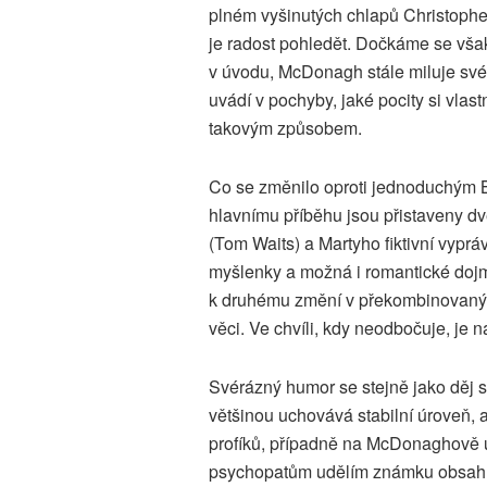
plném vyšinutých chlapů Christophe
je radost pohledět. Dočkáme se vša
v úvodu, McDonagh stále miluje své 
uvádí v pochyby, jaké pocity si vlas
takovým způsobem.
Co se změnilo oproti jednoduchým B
hlavnímu příběhu jsou přistaveny dv
(Tom Waits) a Martyho fiktivní vypr
myšlenky a možná i romantické dojmy
k druhému změní v překombinovaný m
věci. Ve chvíli, kdy neodbočuje, je 
Svérázný humor se stejně jako děj s
většinou uchovává stabilní úroveň, 
profíků, případně na McDonaghově u
psychopatům udělím známku obsahuj