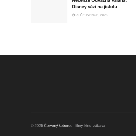
Disney sází na jistotu
29 ČERVENCE, 2026
© 2025
Červený koberec
- filmy, kino, zábava