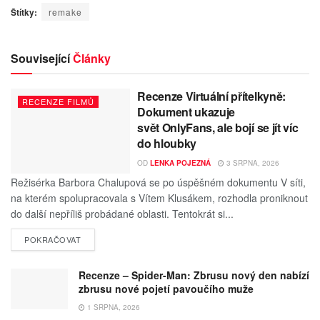
Štítky:
remake
Související
Články
Recenze Virtuální přítelkyně:
RECENZE FILMŮ
Dokument ukazuje
svět OnlyFans, ale bojí se jít víc
do hloubky
OD
LENKA POJEZNÁ
3 SRPNA, 2026
Režisérka Barbora Chalupová se po úspěšném dokumentu V síti,
na kterém spolupracovala s Vítem Klusákem, rozhodla proniknout
do další nepříliš probádané oblasti. Tentokrát si...
POKRAČOVAT
Recenze – Spider-Man: Zbrusu nový den nabízí
zbrusu nové pojetí pavoučího muže
1 SRPNA, 2026