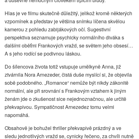
a duševně nemocným člověkem trpícím bludy.
Hlas je ve filmu skutečně důležitý, jelikož kromě některých
vzpomínek a představ je většina snímku líčena skvělou
kamerou z pohledu zabijákových očí. Sugestivní
perspektiva seznamuje psychicky normálního diváka s
dalšími oběťmi Frankových vražd, se světem jeho obsesí…
A s jeho rodící se podivnou láskou.
Do šílencova života totiž vstupuje umělkyně Anna, již
ztvárnila Nora Arnezeder, čistá duše myslící si, že objevila
sobě podobného. „Romance“ nemůže být nikdy zákonitě
normální, ale při srovnání s Frankovým vztahem k jiným
ženám jde o zkušenost sice nejednoznačnou, ale určitě
překvapivou. Sympatičnost Arnezedez tomu velmi
napomáhá.
Obsahově je bohužel thriller překvapivě prázdný a ve
sledu jednotlivých vražd se, cynicky řečeno, za chvíli nutně