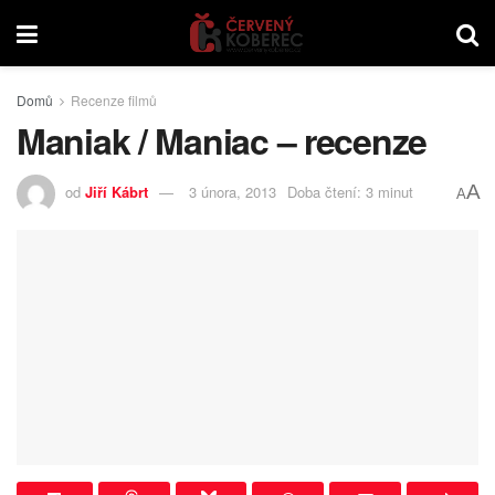
Domů
Recenze filmů
Maniak / Maniac – recenze
A
od
Jiří Kábrt
3 února, 2013
Doba čtení: 3 minut
A