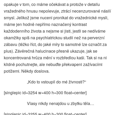
opakuje v tom, co máme očekávat a protože v detailu
vražedného hnusu nepolevuje, ztrácí necenzurované násilí
smysl. Jelikož jsme nuceni pronikat do vražednické mysli,
máme jen hodně nepřímo naznačený kontrast
každodenního života a nejsme si jisti, jestli se nedíváme
okamžiky spíš na psychiatrickou studii než na perverzní
zábavu (těžko říct, do jaké míry to samotné lze označit za
plus). Závěrečná halucinace přesně ukazuje, jak se
koncentrovaná hrůza mění v rozbředlou kaši. Tak si na ni
klidně pochutnejte, ale nebuďte překvapeni zažívacími
potížemi. Někdy doslova.
„Kdo to vstoupil do mé živnosti?“
[singlepic id=3254 w=400 h=300 float=center]
Vlasy nikdy nenajdou u zbytku těla…
[singlepic id=3255 w=400 h=300 float=center]