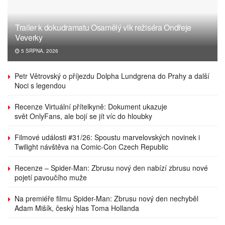
Trailer k dokudramatu Osamělý vlk režiséra Ondřeje
Veverky
5 SRPNA, 2026
Petr Větrovský o příjezdu Dolpha Lundgrena do Prahy a další
Noci s legendou
Recenze Virtuální přítelkyně: Dokument ukazuje
svět OnlyFans, ale bojí se jít víc do hloubky
Filmové události #31/26: Spoustu marvelovských novinek i
Twilight návštěva na Comic-Con Czech Republic
Recenze – Spider-Man: Zbrusu nový den nabízí zbrusu nové
pojetí pavoučího muže
Na premiéře filmu Spider-Man: Zbrusu nový den nechyběl
Adam Mišík, český hlas Toma Hollanda