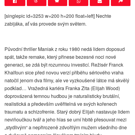
[singlepic id=3253 w=200 h=200 float=left] Nechte
zabijáka, ať vás provede svým světem.
Původní thriller Maniak z roku 1980 nedá lidem doposud
spát, takže remake, který přinese bezesné noci nové
generaci, se zdá být rozumnou investicí. Režisér Franck
Khalfoun sice před novou verzí příběhu sériového vraha
natočil jenom dva filmy, ale ve vyzkoušené látce má skvělý
podklad… Vražedná kariéra Franka Zita (Elijah Wood)
doprovázená temnou hudbou je naturalisticky brutální,
realistická a především uvěřitelná ve svých kořenech
traumatu a schizofrenie. Starý dobrý Elijah nastavuje lidem
neviňoučkou tvář a jeho hlas se umí hbitě přesouvat mezi
„stydlivým“ a nepřirozeně zdvořilým mužem všedního dne