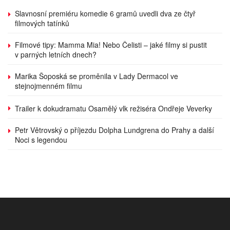
Slavnosní premiéru komedie 6 gramů uvedli dva ze čtyř
filmových tatínků
Filmové tipy: Mamma Mia! Nebo Čelisti – jaké filmy si pustit
v parných letních dnech?
Marika Šoposká se proměnila v Lady Dermacol ve
stejnojmenném filmu
Trailer k dokudramatu Osamělý vlk režiséra Ondřeje Veverky
Petr Větrovský o příjezdu Dolpha Lundgrena do Prahy a další
Noci s legendou