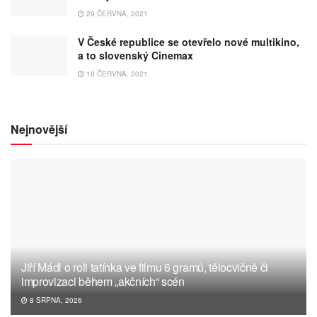
29 ČERVNA, 2021
V České republice se otevřelo nové multikino,
a to slovenský Cinemax
18 ČERVNA, 2021
Nejnovější
Jiří Mádl o roli tatínka ve filmu 6 gramů, tělocvičně či
improvizaci během „akčních“ scén
8 SRPNA, 2026