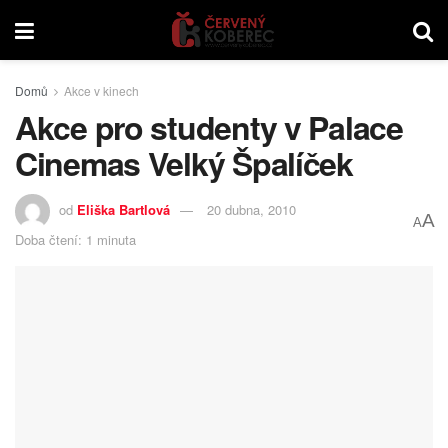
Domů
Akce v kinech
Akce pro studenty v Palace
Cinemas Velký Špalíček
od
Eliška Bartlová
20 dubna, 2010
A
A
Doba čtení: 1 minuta