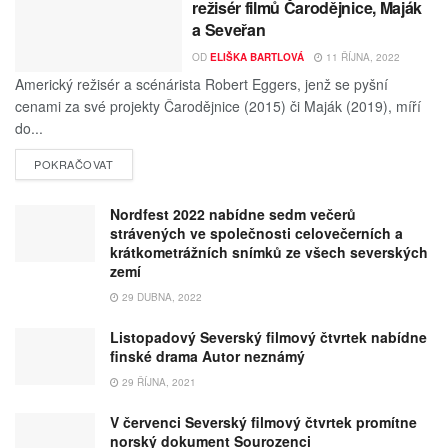
režisér filmů Čarodějnice, Maják
a Seveřan
OD
ELIŠKA BARTLOVÁ
11 ŘÍJNA, 2022
Americký režisér a scénárista Robert Eggers, jenž se pyšní
cenami za své projekty Čarodějnice (2015) či Maják (2019), míří
do...
POKRAČOVAT
Nordfest 2022 nabídne sedm večerů
strávených ve společnosti celovečerních a
krátkometrážních snímků ze všech severských
zemí
29 DUBNA, 2022
Listopadový Severský filmový čtvrtek nabídne
finské drama Autor neznámý
29 ŘÍJNA, 2021
V červenci Severský filmový čtvrtek promítne
norský dokument Sourozenci