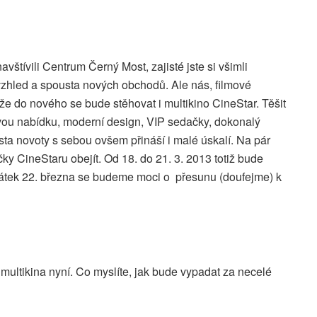
avštívili Centrum Černý Most, zajisté jste si všimli
vzhled a spousta nových obchodů. Ale nás, filmové
 že do nového se bude stěhovat i multikino CineStar. Těšit
ovou nabídku, moderní design, VIP sedačky, dokonalý
ta novoty s sebou ovšem přináší i malé úskalí. Na pár
y CineStaru obejít. Od 18. do 21. 3. 2013 totiž bude
 pátek 22. března se budeme moci o přesunu (doufejme) k
multikina nyní. Co myslíte, jak bude vypadat za necelé