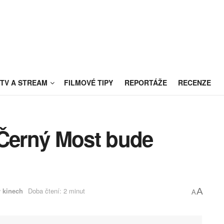
TV A STREAM
FILMOVÉ TIPY
REPORTÁŽE
RECENZE
 Černý Most bude
 kinech
Doba čtení: 2 minut
A
A