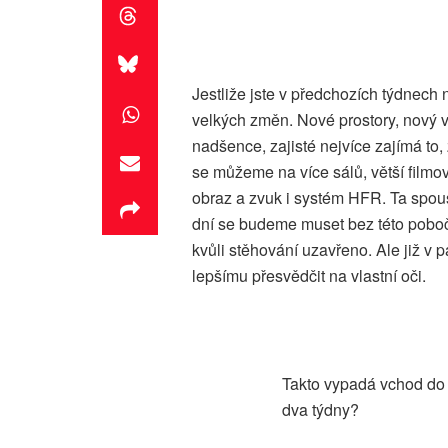
Jestliže jste v předchozích týdnech n
velkých změn. Nové prostory, nový 
nadšence, zajisté nejvíce zajímá to,
se můžeme na více sálů, větší film
obraz a zvuk i systém HFR. Ta spous
dní se budeme muset bez této pobočk
kvůli stěhování uzavřeno. Ale již v
lepšímu přesvědčit na vlastní oči.
Takto vypadá vchod do 
dva týdny?