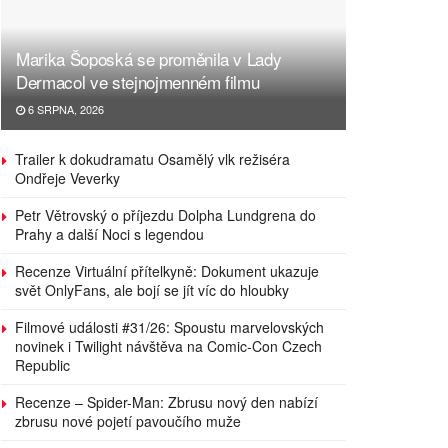
Marika Šoposká se proměnila v Lady
Dermacol ve stejnojmenném filmu
6 SRPNA, 2026
Trailer k dokudramatu Osamělý vlk režiséra
Ondřeje Veverky
Petr Větrovský o příjezdu Dolpha Lundgrena do
Prahy a další Noci s legendou
Recenze Virtuální přítelkyně: Dokument ukazuje
svět OnlyFans, ale bojí se jít víc do hloubky
Filmové události #31/26: Spoustu marvelovských
novinek i Twilight návštěva na Comic-Con Czech
Republic
Recenze – Spider-Man: Zbrusu nový den nabízí
zbrusu nové pojetí pavoučího muže