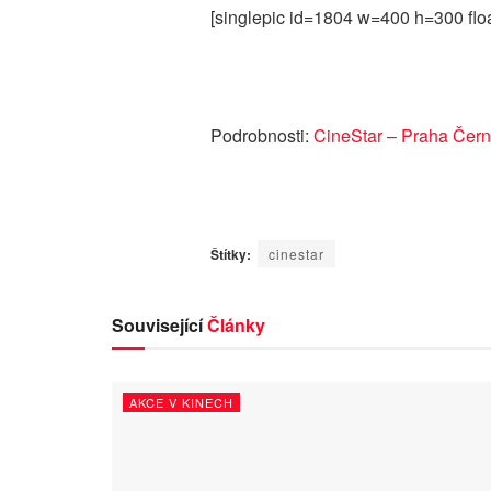
[singlepic id=1804 w=400 h=300 flo
Podrobnosti:
CineStar – Praha Čern
Štítky:
cinestar
Související
Články
AKCE V KINECH