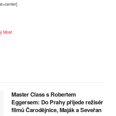
at=center]
ý Most
Master Class s Robertem
Eggersem: Do Prahy přijede režisér
filmů Čarodějnice, Maják a Seveřan