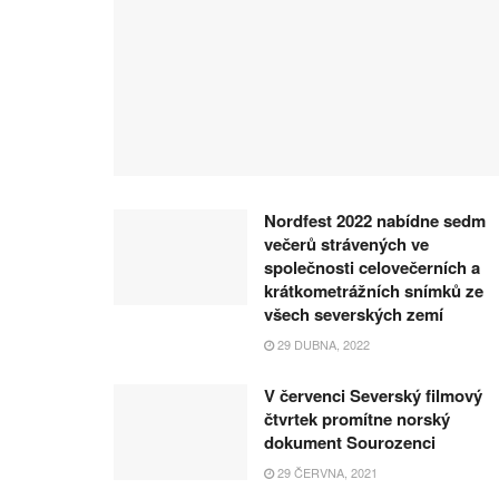
Nordfest 2022 nabídne sedm
večerů strávených ve
společnosti celovečerních a
krátkometrážních snímků ze
všech severských zemí
29 DUBNA, 2022
V červenci Severský filmový
čtvrtek promítne norský
dokument Sourozenci
29 ČERVNA, 2021