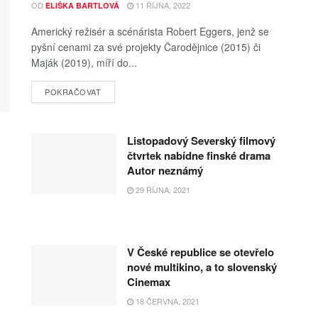
OD
11 ŘÍJNA, 2022
ELIŠKA BARTLOVÁ
Americký režisér a scénárista Robert Eggers, jenž se
pyšní cenami za své projekty Čarodějnice (2015) či
Maják (2019), míří do...
POKRAČOVAT
Listopadový Severský filmový
čtvrtek nabídne finské drama
Autor neznámý
29 ŘÍJNA, 2021
V České republice se otevřelo
nové multikino, a to slovenský
Cinemax
18 ČERVNA, 2021