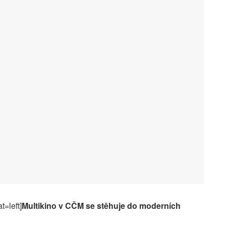
t=left]
Multikino v CČM se stěhuje do moderních