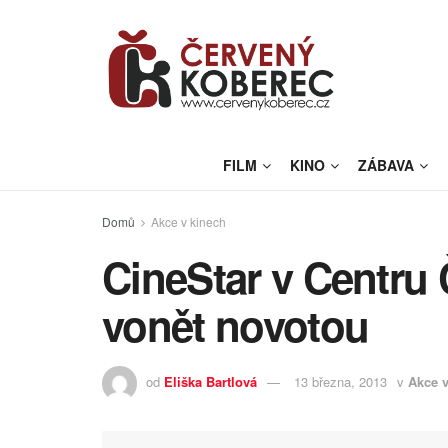
FILM
KINO
ZÁBAVA
Domů
Akce v kinech
CineStar v Centru
vonět novotou
od
Eliška Bartlová
13 března, 2013
v
Akce v