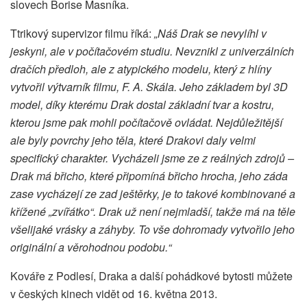
slovech Borise Masníka.
Ttrikový supervizor filmu říká:
„Náš Drak se nevylíhl v
jeskyni, ale v počítačovém studiu. Nevznikl z univerzálních
dračích předloh, ale z atypického modelu, který z hlíny
vytvořil výtvarník filmu, F. A. Skála. Jeho základem byl 3D
model, díky kterému Drak dostal základní tvar a kostru,
kterou jsme pak mohli počítačově ovládat. Nejdůležitější
ale byly povrchy jeho těla, které Drakovi daly velmi
specifický charakter. Vycházeli jsme ze z reálných zdrojů –
Drak má břicho, které připomíná břicho hrocha, jeho záda
zase vycházejí ze zad ještěrky, je to takové kombinované a
křížené „zvířátko“. Drak už není nejmladší, takže má na těle
všelijaké vrásky a záhyby. To vše dohromady vytvořilo jeho
originální a věrohodnou podobu.“
Kováře z Podlesí, Draka a další pohádkové bytosti můžete
v českých kinech vidět od 16. května 2013.