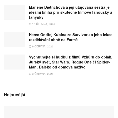
Marlene Dietrichová a její utajovaná sestra je
ideální kniha pro skutečné filmové fanoušky a
fanynky
10 ČERVNA, 2026
Herec Ondřej Kubina ze Survivoru a jeho lekce
rozdělávání ohně na Farmě
9 ČERVNA, 2026
Vychutnejte si hudbu z filmů Vzhůru do oblak,
Jurský svět, Star Wars: Rogue One či Spider-
Man: Daleko od domova naživo
3 ČERVNA, 2026
Nejnovější