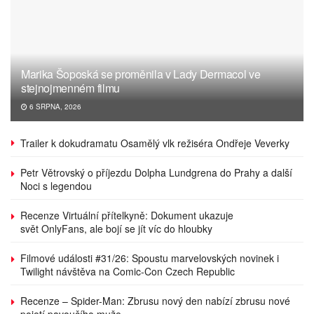
Marika Šoposká se proměnila v Lady Dermacol ve
stejnojmenném filmu
6 SRPNA, 2026
Trailer k dokudramatu Osamělý vlk režiséra Ondřeje Veverky
Petr Větrovský o příjezdu Dolpha Lundgrena do Prahy a další
Noci s legendou
Recenze Virtuální přítelkyně: Dokument ukazuje
svět OnlyFans, ale bojí se jít víc do hloubky
Filmové události #31/26: Spoustu marvelovských novinek i
Twilight návštěva na Comic-Con Czech Republic
Recenze – Spider-Man: Zbrusu nový den nabízí zbrusu nové
pojetí pavoučího muže