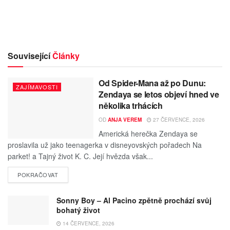
Související
Články
Od Spider-Mana až po Dunu:
ZAJÍMAVOSTI
Zendaya se letos objeví hned ve
několika trhácích
OD
ANJA VEREM
27 ČERVENCE, 2026
Americká herečka Zendaya se
proslavila už jako teenagerka v disneyovských pořadech Na
parket! a Tajný život K. C. Její hvězda však...
POKRAČOVAT
Sonny Boy – Al Pacino zpětně prochází svůj
bohatý život
14 ČERVENCE, 2026