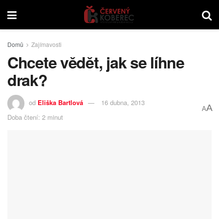
Domů
Zajímavosti
Chcete vědět, jak se líhne
drak?
od
Eliška Bartlová
16 dubna, 2013
A
A
Doba čtení: 2 minut