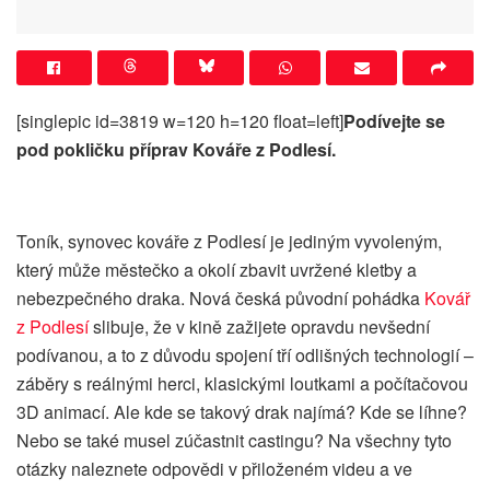
[singlepic id=3819 w=120 h=120 float=left]
Podívejte se
pod pokličku příprav Kováře z Podlesí.
Toník, synovec kováře z Podlesí je jediným vyvoleným,
který může městečko a okolí zbavit uvržené kletby a
nebezpečného draka. Nová česká původní pohádka
Kovář
z Podlesí
slibuje, že v kině zažijete opravdu nevšední
podívanou, a to z důvodu spojení tří odlišných technologií –
záběry s reálnými herci, klasickými loutkami a počítačovou
3D animací. Ale kde se takový drak najímá? Kde se líhne?
Nebo se také musel zúčastnit castingu? Na všechny tyto
otázky naleznete odpovědi v přiloženém videu a ve