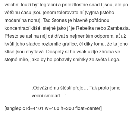
všichni touží být legrační a příležitostně snad i jsou, ale po
většinu času jsou jenom tolerovatelní (vyjma jistého
močení na nohu). Tad Stones je hlavně pořádnou
koncentrací klišé, stejně jako jí je Rebelka nebo Zambezia.
Přesto se asi na něj dá dívat s nejmenším odporem, ať už
kvůli jeho sladce roztomilé grafice, či díky tomu, že ta jeho
klišé jsou chytlavá. Dospělý si ho však užije zhruba ve
stejné míře, jako by ho pobavily snímky ze světa Lega.
„Odvážnému štěstí přeje… Tak proto jsme
věční smolaři…“
[singlepic id=4101 w=400 h=300 float=center]