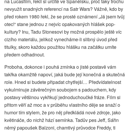
na Lucasfilm, řekli si určitě ve Španělsku, proč taky trochu
nevyužít snadných referencí na Satr Wars? Vážně, kdo by
před rokem 1980 řekl, že se prosté oznámení „Já jsem tvůj
otec!“ stane jednou z nejvíc opakovaných hlášek pop-
kultury? Inu, Tadu Stonesovi by možná prospělo ještě víc
cizího materiálu, jelikož vynecháme-li slibný úvod před
titulky, skoro každou použitou hlášku na začátku umíte
předem odhadnout.
Proboha, dokonce i pouhá zmínka o jisté postavě vám
takřka okamžitě napoví, jaká bude její konečná a skutečná
role. Hned si budete připadat chytřejší… Předvídatelnost
vykulminuje závěrečným soubojem s padouchem, kdy
postavy většinou vykřikují jednoduchoučké fráze. Film si
přitom věří až moc a v průběhu vlastního děje se snaží o
humor tím stylem, že pro něj předkládá nové zdroje, jako
květináče, do nichž hází semínka. Tadův pes Jeff, Sářin
němý papoušek Balzoni, chamtivý průvodce Freddy, ti