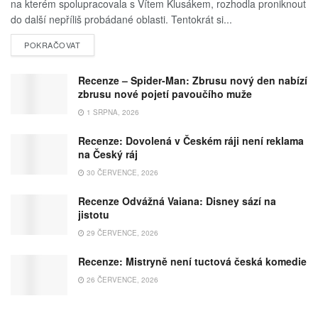
na kterém spolupracovala s Vítem Klusákem, rozhodla proniknout
do další nepříliš probádané oblasti. Tentokrát si...
POKRAČOVAT
Recenze – Spider-Man: Zbrusu nový den nabízí
zbrusu nové pojetí pavoučího muže
1 SRPNA, 2026
Recenze: Dovolená v Českém ráji není reklama
na Český ráj
30 ČERVENCE, 2026
Recenze Odvážná Vaiana: Disney sází na
jistotu
29 ČERVENCE, 2026
Recenze: Mistryně není tuctová česká komedie
26 ČERVENCE, 2026