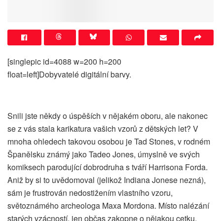
[singlepic id=4088 w=200 h=200
float=left]Dobyvatelé digitální barvy.
Snili jste někdy o úspěších v nějakém oboru, ale nakonec
se z vás stala karikatura vašich vzorů z dětských let? V
mnoha ohledech takovou osobou je Tad Stones, v rodném
Španělsku známý jako Tadeo Jones, úmyslně ve svých
komiksech parodující dobrodruha s tváří Harrisona Forda.
Aniž by si to uvědomoval (jelikož Indiana Jonese nezná),
sám je frustrován nedostižením vlastního vzoru,
světoznámého archeologa Maxa Mordona. Místo nalézání
starých vzácností, jen občas zakopne o nějakou cetku,