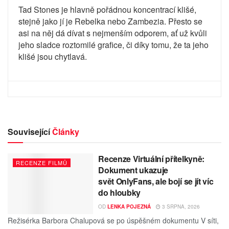
Tad Stones je hlavně pořádnou koncentrací klišé,
stejně jako jí je Rebelka nebo Zambezia. Přesto se
asi na něj dá dívat s nejmenším odporem, ať už kvůli
jeho sladce roztomilé grafice, či díky tomu, že ta jeho
klišé jsou chytlavá.
Související
Články
Recenze Virtuální přítelkyně:
RECENZE FILMŮ
Dokument ukazuje
svět OnlyFans, ale bojí se jít víc
do hloubky
OD
LENKA POJEZNÁ
3 SRPNA, 2026
Režisérka Barbora Chalupová se po úspěšném dokumentu V síti,