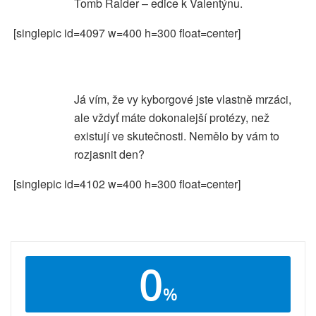
Tomb Raider – edice k Valentýnu.
[singlepic id=4097 w=400 h=300 float=center]
Já vím, že vy kyborgové jste vlastně mrzáci,
ale vždyť máte dokonalejší protézy, než
existují ve skutečnosti. Nemělo by vám to
rozjasnit den?
[singlepic id=4102 w=400 h=300 float=center]
0
%