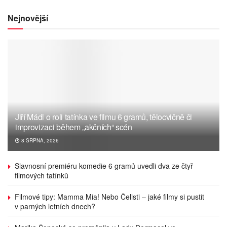
Nejnovější
Jiří Mádl o roli tatínka ve filmu 6 gramů, tělocvičně či
improvizaci během „akčních“ scén
8 SRPNA, 2026
Slavnosní premiéru komedie 6 gramů uvedli dva ze čtyř
filmových tatínků
Filmové tipy: Mamma Mia! Nebo Čelisti – jaké filmy si pustit
v parných letních dnech?