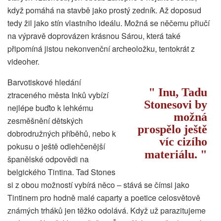
když pomáhá na stavbě jako prostý zedník. Až doposud
tedy žil jako stín vlastního ideálu. Možná se něčemu přiučí
na výpravě doprovázen krásnou Sárou, která také
připomíná jistou nekonvenční archeoložku, tentokrát z
videoher.
Barvotiskové hledání
Inu, Tadu
ztraceného města Inků vybízí
Stonesovi by
nejlépe buďto k lehkému
možná
zesměšnění dětských
prospělo ještě
dobrodružných příběhů, nebo k
víc cizího
pokusu o ještě odlehčenější
materiálu.
španělské odpovědi na
belgického Tintina. Tad Stones
si z obou možností vybírá něco – stává se čímsi jako
Tintinem pro hodně malé caparty a poetice celosvětově
známých trháků jen těžko odolává. Když už parazitujeme