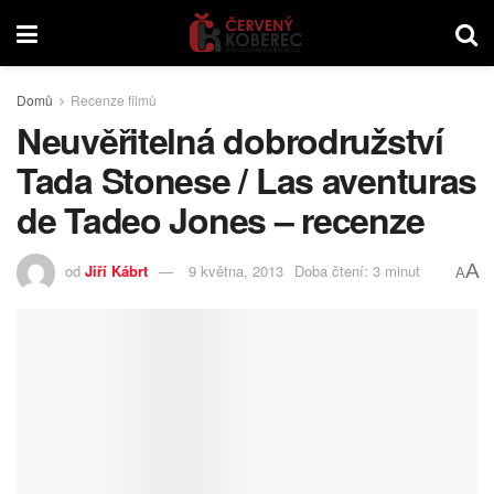
Domů
Recenze filmů
Neuvěřitelná dobrodružství
Tada Stonese / Las aventuras
de Tadeo Jones – recenze
A
od
Jiří Kábrt
9 května, 2013
Doba čtení: 3 minut
A