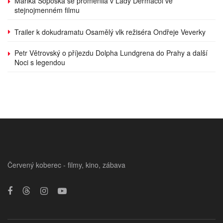
Marika Šoposká se proměnila v Lady Dermacol ve
stejnojmenném filmu
Trailer k dokudramatu Osamělý vlk režiséra Ondřeje Veverky
Petr Větrovský o příjezdu Dolpha Lundgrena do Prahy a další
Noci s legendou
Červený koberec - filmy, kino, zábava