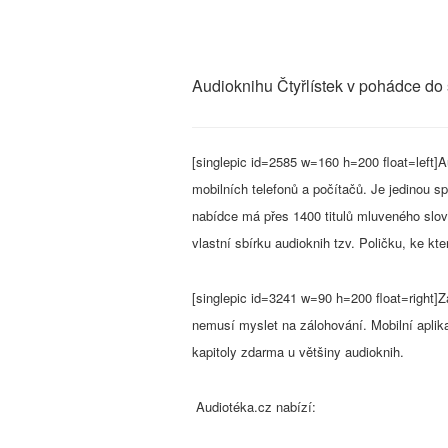
Audioknihu Čtyřlístek v pohádce do
[singlepic id=2585 w=160 h=200 float=left]A
mobilních telefonů a počítačů. Je jedinou 
nabídce má přes 1400 titulů mluveného slov
vlastní sbírku audioknih tzv. Poličku, ke kt
[singlepic id=3241 w=90 h=200 float=right]
nemusí myslet na zálohování. Mobilní aplik
kapitoly zdarma u většiny audioknih.
Audiotéka.cz nabízí: