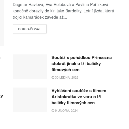
Dagmar Havlová, Eva Holubová a Pavlína Pořízková
konečně dorazily do kin jako Bardotky. Letní jízda, která
trojici kamarádek zavede až...
POKRAČOVAT
u
Soutěž s pohádkou Princezna
stokrát jinak o tři balíčky
filmových cen
30 LEDNA, 2026
Vyhlášení soutěže s filmem
SY
Aristokratka ve varu o tři
balíčky filmových cen
9 ÚNORA, 2024