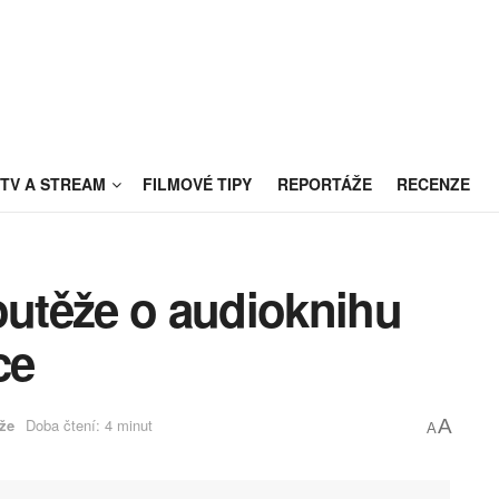
TV A STREAM
FILMOVÉ TIPY
REPORTÁŽE
RECENZE
outěže o audioknihu
ce
že
Doba čtení: 4 minut
A
A