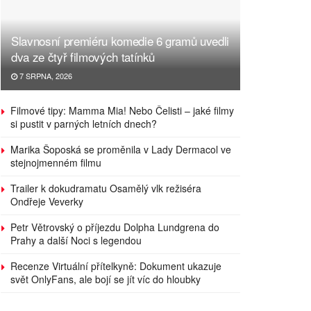
Slavnosní premiéru komedie 6 gramů uvedli
dva ze čtyř filmových tatínků
7 SRPNA, 2026
Filmové tipy: Mamma Mia! Nebo Čelisti – jaké filmy
si pustit v parných letních dnech?
Marika Šoposká se proměnila v Lady Dermacol ve
stejnojmenném filmu
Trailer k dokudramatu Osamělý vlk režiséra
Ondřeje Veverky
Petr Větrovský o příjezdu Dolpha Lundgrena do
Prahy a další Noci s legendou
Recenze Virtuální přítelkyně: Dokument ukazuje
svět OnlyFans, ale bojí se jít víc do hloubky