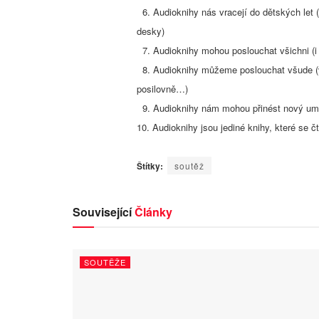
6. Audioknihy nás vracejí do dětských let 
desky)
7. Audioknihy mohou poslouchat všichni (i
8. Audioknihy můžeme poslouchat všude (v m
posilovně…)
9. Audioknihy nám mohou přinést nový um
10. Audioknihy jsou jediné knihy, které se 
Štítky:
soutěž
Související
Články
SOUTĚŽE