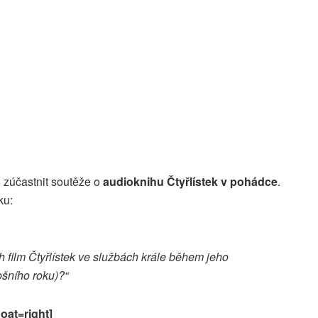
i zúčastnit soutěže o
audioknihu Čtyřlístek v pohádce
.
ku:
h film Čtyřlístek ve službách krále během jeho
ošního roku)?“
oat=right]