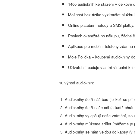
1400 audioknih ke stažení v celkové 
Možnost bez rizika vyzkoušet službu 
Online platební metody a SMS platby.
Poslech okamžitě po nákupu, žádné č
Aplikace pro mobilní telefony zdarma
Moje Polička – koupené audioknihy do
Uživatel si buduje vlastní virtuální 
10 výhod audioknih:
1. Audioknihy šetří náš čas (jelikož se př
2. Audioknihy šetří naše oči (a tudíž chrán
3. Audioknihy vylepšují naše vnímání, sou
4. Audioknihy můžeme sdílet (můžeme je p
5. Audioknihy se nám vejdou do kapsy (v mo