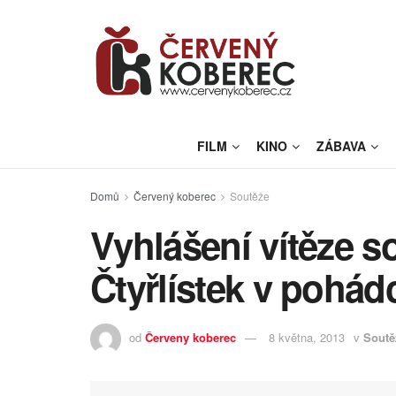
FILM
KINO
ZÁBAVA
Domů
Červený koberec
Soutěže
Vyhlášení vítěze s
Čtyřlístek v pohád
od
Červeny koberec
8 května, 2013
v
Soutě