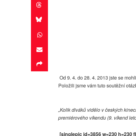
Od 9. 4. do 28. 4. 2013 jste se mohl
Položili jsme vám tuto soutěžní otáz
„Kolik diváků vidělo v českých kinec
premiérového víkendu (9. víkend let
[singlepic id=3856 w=230 h=230 fl