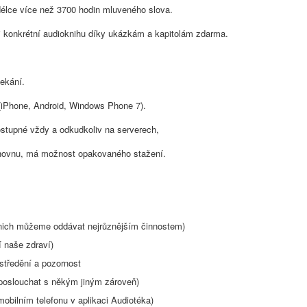
délce více než 3700 hodin mluveného slova.
i konkrétní audioknihu díky ukázkám a kapitolám zdarma.
ekání.
 (iPhone, Android, Windows Phone 7).
stupné vždy a odkudkoliv na serverech,
knihovnu, má možnost opakovaného stažení.
i nich můžeme oddávat nejrůznějším činnostem)
í naše zdraví)
středění a pozornost
oslouchat s někým jiným zároveň)
bilním telefonu v aplikaci Audiotéka)