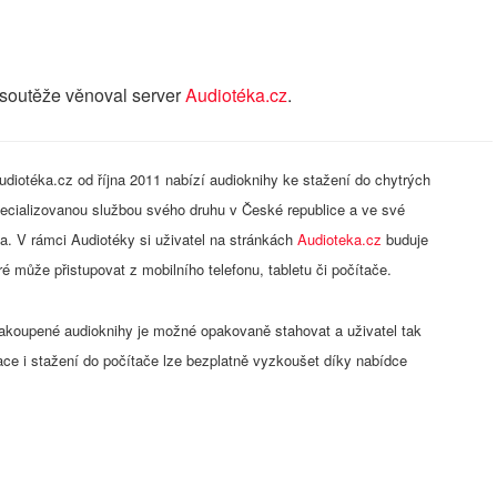
 soutěže věnoval server
Audiotéka.cz
.
udiotéka.cz od října 2011 nabízí audioknihy ke stažení do chytrých
specializovanou službou svého druhu v České republice a ve své
a. V rámci Audiotéky si uživatel na stránkách
Audioteka.cz
buduje
eré může přistupovat z mobilního telefonu, tabletu či počítače.
Zakoupené audioknihy je možné opakovaně stahovat a uživatel tak
ace i stažení do počítače lze bezplatně vyzkoušet díky nabídce