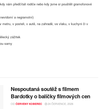
(kdy nám předčítali rodiče nebo kdy jsme si pouštěli gramofonové
 nevidomí a negramotní)
etru, v posteli, v autě, na zahradě, ve vlaku, v kuchyni či v
ělecký zážitek
čtou samy
Nespoutaná soutěž s filmem
Bardotky o balíčky filmových cen
OD
24 ČERVENCE, 2026
ČERVENY KOBEREC