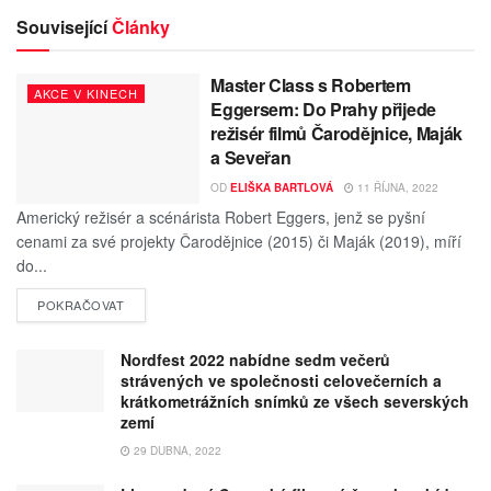
Související
Články
Master Class s Robertem
AKCE V KINECH
Eggersem: Do Prahy přijede
režisér filmů Čarodějnice, Maják
a Seveřan
OD
ELIŠKA BARTLOVÁ
11 ŘÍJNA, 2022
Americký režisér a scénárista Robert Eggers, jenž se pyšní
cenami za své projekty Čarodějnice (2015) či Maják (2019), míří
do...
POKRAČOVAT
Nordfest 2022 nabídne sedm večerů
strávených ve společnosti celovečerních a
krátkometrážních snímků ze všech severských
zemí
29 DUBNA, 2022