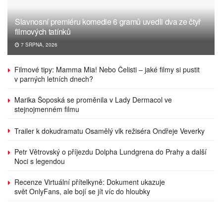
Slavnosní premiéru komedie 6 gramů uvedli dva ze čtyř
filmových tatínků
7 SRPNA, 2026
Filmové tipy: Mamma Mia! Nebo Čelisti – jaké filmy si pustit
v parných letních dnech?
Marika Šoposká se proměnila v Lady Dermacol ve
stejnojmenném filmu
Trailer k dokudramatu Osamělý vlk režiséra Ondřeje Veverky
Petr Větrovský o příjezdu Dolpha Lundgrena do Prahy a další
Noci s legendou
Recenze Virtuální přítelkyně: Dokument ukazuje
svět OnlyFans, ale bojí se jít víc do hloubky