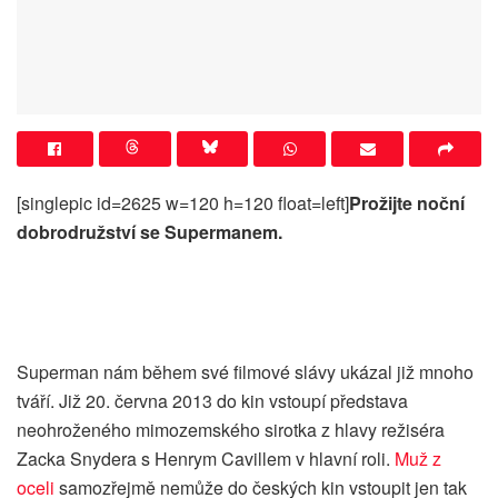
[singlepic id=2625 w=120 h=120 float=left]
Prožijte noční
dobrodružství se Supermanem.
Superman nám během své filmové slávy ukázal již mnoho
tváří. Již 20. června 2013 do kin vstoupí představa
neohroženého mimozemského sirotka z hlavy režiséra
Zacka Snydera s Henrym Cavillem v hlavní roli.
Muž z
oceli
samozřejmě nemůže do českých kin vstoupit jen tak