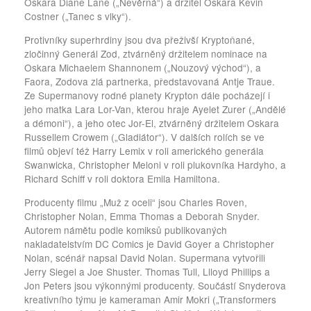
Oskara Diane Lane („Nevěrná“) a držitel Oskara Kevin
Costner („Tanec s vlky“).
Protivníky superhrdiny jsou dva přeživší Kryptoňané,
zločinný Generál Zod, ztvárněný držitelem nominace na
Oskara Michaelem Shannonem („Nouzový východ“), a
Faora, Zodova zlá partnerka, představovaná Antje Traue.
Ze Supermanovy rodné planety Krypton dále pocházejí i
jeho matka Lara Lor-Van, kterou hraje Ayelet Zurer („Andělé
a démoni“), a jeho otec Jor-El, ztvárněný držitelem Oskara
Russellem Crowem („Gladiátor“). V dalších rolích se ve
filmů objeví též Harry Lemix v roli amerického generála
Swanwicka, Christopher Meloni v roli plukovníka Hardyho, a
Richard Schiff v roli doktora Emila Hamiltona.
Producenty filmu „Muž z oceli“ jsou Charles Roven,
Christopher Nolan, Emma Thomas a Deborah Snyder.
Autorem námětu podle komiksů publikovaných
nakladatelstvím DC Comics je David Goyer a Christopher
Nolan, scénář napsal David Nolan. Supermana vytvořili
Jerry Siegel a Joe Shuster. Thomas Tull, Llloyd Phillips a
Jon Peters jsou výkonnými producenty. Součástí Snyderova
kreativního týmu je kameraman Amir Mokri („Transformers