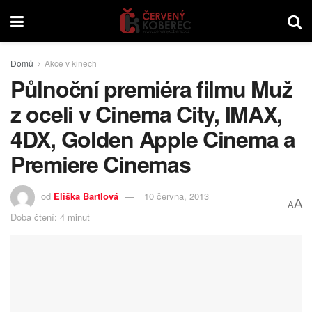
Domů
Akce v kinech
Půlnoční premiéra filmu Muž
z oceli v Cinema City, IMAX,
4DX, Golden Apple Cinema a
Premiere Cinemas
od
Eliška Bartlová
10 června, 2013
A
A
Doba čtení: 4 minut