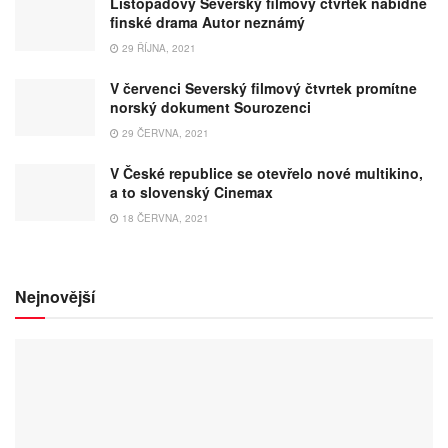
Listopadový Severský filmový čtvrtek nabídne
finské drama Autor neznámý
29 ŘÍJNA, 2021
V červenci Severský filmový čtvrtek promítne
norský dokument Sourozenci
29 ČERVNA, 2021
V České republice se otevřelo nové multikino,
a to slovenský Cinemax
18 ČERVNA, 2021
Nejnovější