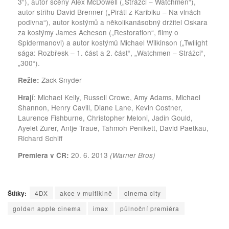
3“), autor scény Alex McDowell („Strážci – Watchmen“),
autor střihu David Brenner („Piráti z Karibiku – Na vlnách
podivna“), autor kostýmů a několikanásobný držitel Oskara
za kostýmy James Acheson („Restoration“, filmy o
Spidermanovi) a autor kostýmů Michael Wilkinson („Twilight
sága: Rozbřesk – 1. část a 2. část“, „Watchmen – Strážci“,
„300“).
Zack Snyder
Režie:
: Michael Kelly, Russell Crowe, Amy Adams, Michael
Hrají
Shannon, Henry Cavill, Diane Lane, Kevin Costner,
Laurence Fishburne, Christopher Meloni, Jadin Gould,
Ayelet Zurer, Antje Traue, Tahmoh Penikett, David Paetkau,
Richard Schiff
20. 6. 2013
Premiera v ČR:
(Warner Bros)
Štítky:
4DX
akce v multikině
cinema city
golden apple cinema
imax
půlnoční premiéra