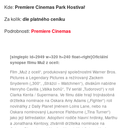
Kde:
Premiere Cinemas Park Hostivař
Za kolik:
dle platného ceníku
Podrobnosti:
Premiere Cinemas
[singlepic id=2949 w=320 h=240 float=right]
Oficiální
synopse filmu Muž z oceli:
Film „Muž z oceli“, produkovaný společnostmi Warner Bros.
Pictures a Legendary Pictures a režírovaný Zackem
Snyderem („300“, „Strážci – Watchmen“), divákům nabídne
Henryho Cavilla („Válka bohů“, TV seriál „Tudorovci“) v roli
Clarka Kenta / Supermana. Ve filmu dále hrají trojnásobná
držitelka nominace na Oskara Amy Adams („Fighter“) roli
novinářky z Daily Planet jménem Loins Lane, nebo na
Oskara nominovaný Laurence Fishburne („Tina Turner“)
jako její šéfredaktor. Adoptivní rodiče hlavní hrdinky, Marthu
a Jonathana Kentovy, ztvárnili držitelka nominace na