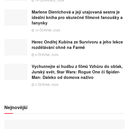
14 ČERVENCE, 2026
Marlene Dietrichová a její utajovaná sestra je
ideální kniha pro skutečné filmové fanoušky a
fanynky
10 ČERVNA, 2026
Herec Ondřej Kubina ze Survivoru a jeho lekce
rozdělávání ohně na Farmě
9 ČERVNA, 2026
Vychutnejte si hudbu z filmů Vzhůru do oblak,
Jurský svět, Star Wars: Rogue One či Spider-
Man: Daleko od domova naživo
3 ČERVNA, 2026
Nejnovější