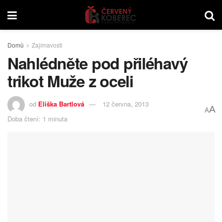
Domů
Zajímavosti
Nahlédněte pod přiléhavý
trikot Muže z oceli
od
Eliška Bartlová
12 června, 2013
A
A
Doba čtení: 1 minuta