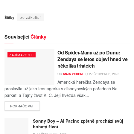
Štítky:
ze zákulisí
Související
Články
Od Spider-Mana až po Dunu:
ZAJÍMAVOSTI
Zendaya se letos objeví hned ve
několika trhácích
OD
ANJA VEREM
27 ČERVENCE, 2026
Americká herečka Zendaya se
proslavila už jako teenagerka v disneyovských pořadech Na
parket! a Tajný život K. C. Její hvězda však...
POKRAČOVAT
Sonny Boy – Al Pacino zpětně prochází svůj
bohatý život