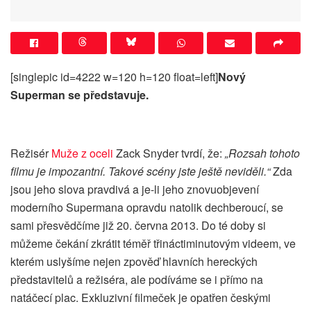
[singlepic id=4222 w=120 h=120 float=left]
Nový
Superman se představuje.
Režisér
Muže z oceli
Zack Snyder tvrdí, že:
„Rozsah tohoto
filmu je impozantní. Takové scény jste ještě neviděli.“
Zda
jsou jeho slova pravdivá a je-li jeho znovuobjevení
moderního Supermana opravdu natolik dechberoucí, se
sami přesvědčíme již 20. června 2013. Do té doby si
můžeme čekání zkrátit téměř třináctiminutovým videem, ve
kterém uslyšíme nejen zpověď hlavních hereckých
představitelů a režiséra, ale podíváme se i přímo na
natáčecí plac. Exkluzivní filmeček je opatřen českými