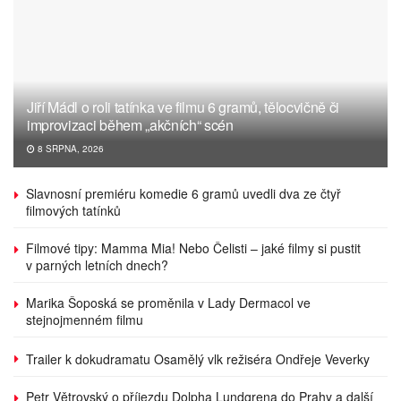
Jiří Mádl o roli tatínka ve filmu 6 gramů, tělocvičně či
improvizaci během „akčních“ scén
8 SRPNA, 2026
Slavnosní premiéru komedie 6 gramů uvedli dva ze čtyř
filmových tatínků
Filmové tipy: Mamma Mia! Nebo Čelisti – jaké filmy si pustit
v parných letních dnech?
Marika Šoposká se proměnila v Lady Dermacol ve
stejnojmenném filmu
Trailer k dokudramatu Osamělý vlk režiséra Ondřeje Veverky
Petr Větrovský o příjezdu Dolpha Lundgrena do Prahy a další