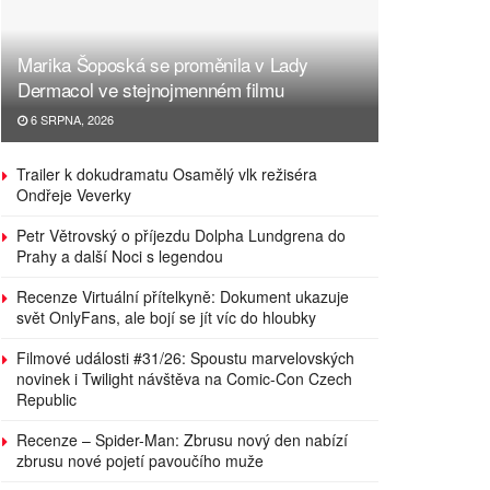
Marika Šoposká se proměnila v Lady
Dermacol ve stejnojmenném filmu
6 SRPNA, 2026
Trailer k dokudramatu Osamělý vlk režiséra
Ondřeje Veverky
Petr Větrovský o příjezdu Dolpha Lundgrena do
Prahy a další Noci s legendou
Recenze Virtuální přítelkyně: Dokument ukazuje
svět OnlyFans, ale bojí se jít víc do hloubky
Filmové události #31/26: Spoustu marvelovských
novinek i Twilight návštěva na Comic-Con Czech
Republic
Recenze – Spider-Man: Zbrusu nový den nabízí
zbrusu nové pojetí pavoučího muže