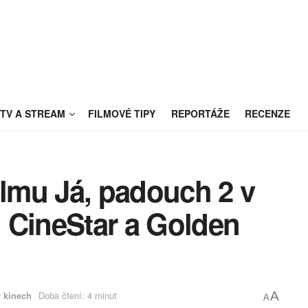
TV A STREAM
FILMOVÉ TIPY
REPORTÁŽE
RECENZE
ilmu Já, padouch 2 v
 CineStar a Golden
 kinech
Doba čtení: 4 minut
A
A