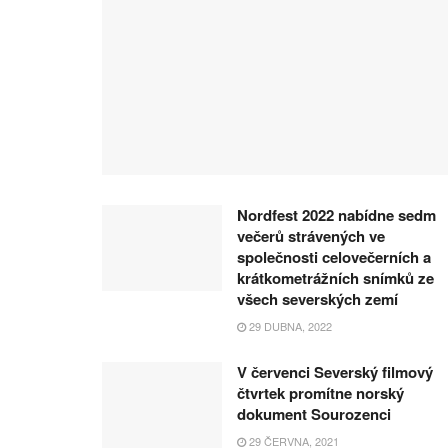
Nordfest 2022 nabídne sedm
večerů strávených ve
společnosti celovečerních a
krátkometrážních snímků ze
všech severských zemí
29 DUBNA, 2022
V červenci Severský filmový
čtvrtek promítne norský
dokument Sourozenci
29 ČERVNA, 2021