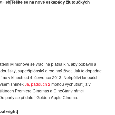
t=left]
Těšíte se na nové eskapády žluťoučkých
telní Mimoňové se vrací na plátna kin, aby pobavili a
padoušský, superšpiónský a rodinný život. Jak to dopadne
idíme v kinech od 4. července 2013. Netrpěliví fanoušci
ovšem snímek
Já, padouch 2
mohou vychutnat již v
tikinech Premiere Cinemas a CineStar v rámci
Do party se přidalo i Golden Apple Cinema.
oat=right]