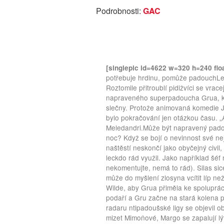
Podrobnosti:
GAC
[singlepic id=4622 w=320 h=240 floa
potřebuje hrdinu, pomůže padouchLeto
Roztomile přitroublí pidižvíci se vrac
napraveného superpadoucha Grua, který
slečny. Protože animovaná komedie Já
bylo pokračování jen otázkou času. 
Meledandri.Může být napravený pado
noc? Když se bojí o nevinnost své ne
naštěstí neskončí jako obyčejný civil,
leckdo rád využil. Jako například šéf
nekomentujte, nemá to rád). Silas s
může do myšlení zlosyna vcítit líp ne
Wilde, aby Grua přiměla ke spoluprác
podaří a Gru začne na stará kolena p
radaru ntipadoušské ligy se objevil o
mizet Mimoňové, Margo se zapalují lý