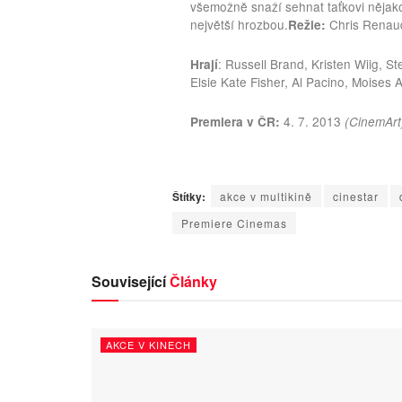
všemožně snaží sehnat taťkovi nějak
největší hrozbou.
Chris Renaud
Režie:
: Russell Brand, Kristen Wiig, 
Hrají
Elsie Kate Fisher, Al Pacino, Moises 
4. 7. 2013
Premiera v ČR:
(CinemArt
Štítky:
akce v multikině
cinestar
Premiere Cinemas
Související
Články
AKCE V KINECH