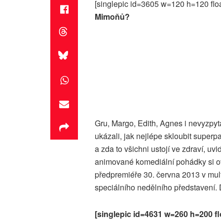
[singlepic id=3605 w=120 h=120 floa
Mimoňů?
Gru, Margo, Edith, Agnes i nevyzpyta
ukázali, jak nejlépe skloubit super
a zda to všichni ustojí ve zdraví, uv
animované komediální pohádky si 
předpremiéře 30. června 2013 v mul
speciálního nedělního představení. 
[singlepic id=4631 w=260 h=200 fl