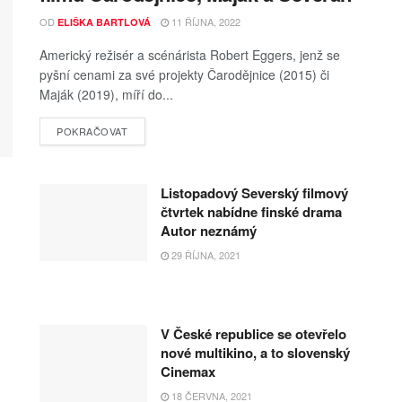
OD
11 ŘÍJNA, 2022
ELIŠKA BARTLOVÁ
Americký režisér a scénárista Robert Eggers, jenž se
pyšní cenami za své projekty Čarodějnice (2015) či
Maják (2019), míří do...
POKRAČOVAT
Listopadový Severský filmový
čtvrtek nabídne finské drama
Autor neznámý
29 ŘÍJNA, 2021
V České republice se otevřelo
nové multikino, a to slovenský
Cinemax
18 ČERVNA, 2021