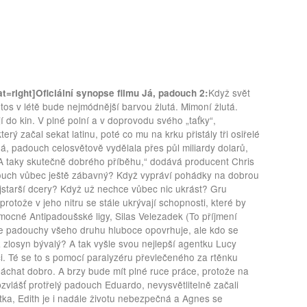
Když svět
t=right]
Oficiální synopse filmu Já, padouch 2:
s v létě bude nejmódnější barvou žlutá. Mimoní žlutá.
ejí do kin. V plné polní a v doprovodu svého „taťky“,
 začal sekat latinu, poté co mu na krku přistály tři osiřelé
, padouch celosvětově vydělala přes půl miliardy dolarů,
„A taky skutečně dobrého příběhu,“ dodává producent Chris
uch vůbec ještě zábavný? Když vypráví pohádky na dobrou
jstarší dcery? Když už nechce vůbec nic ukrást? Gru
 protože v jeho nitru se stále ukrývají schopnosti, které by
 mocné Antipadoušské ligy, Silas Velezadek (To příjmení
ice padouchy všeho druhu hluboce opovrhuje, ale kdo se
ž zlosyn bývalý? A tak vyšle svou nejlepší agentku Lucy
i. Té se to s pomocí paralyzéru převlečeného za rtěnku
áchat dobro. A brzy bude mít plné ruce práce, protože na
bzvlášť protřelý padouch Eduardo, nevysvětlitelně začali
tka, Edith je i nadále životu nebezpečná a Agnes se