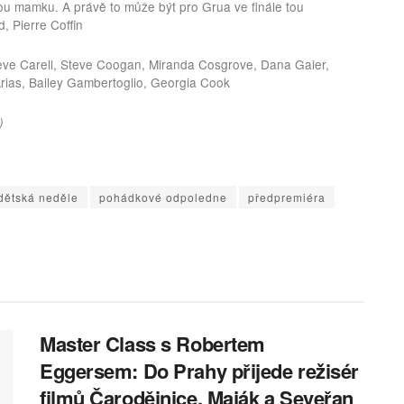
ou mamku. A právě to může být pro Grua ve finále tou
, Pierre Coffin
Steve Carell, Steve Coogan, Miranda Cosgrove, Dana Gaier,
Arias, Bailey Gambertoglio, Georgia Cook
)
dětská neděle
pohádkové odpoledne
předpremiéra
Master Class s Robertem
Eggersem: Do Prahy přijede režisér
filmů Čarodějnice, Maják a Seveřan