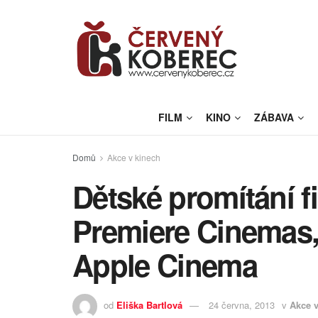
FILM
KINO
ZÁBAVA
Domů
Akce v kinech
Dětské promítání f
Premiere Cinemas,
Apple Cinema
od
Eliška Bartlová
24 června, 2013
v
Akce v