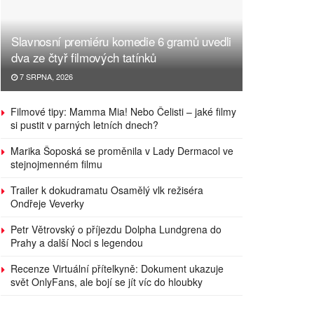
Slavnosní premiéru komedie 6 gramů uvedli
dva ze čtyř filmových tatínků
7 SRPNA, 2026
Filmové tipy: Mamma Mia! Nebo Čelisti – jaké filmy
si pustit v parných letních dnech?
Marika Šoposká se proměnila v Lady Dermacol ve
stejnojmenném filmu
Trailer k dokudramatu Osamělý vlk režiséra
Ondřeje Veverky
Petr Větrovský o příjezdu Dolpha Lundgrena do
Prahy a další Noci s legendou
Recenze Virtuální přítelkyně: Dokument ukazuje
svět OnlyFans, ale bojí se jít víc do hloubky