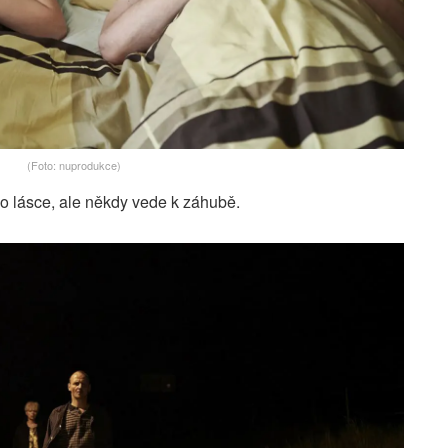
(Foto: nuprodukce)
po lásce, ale někdy vede k záhubě.