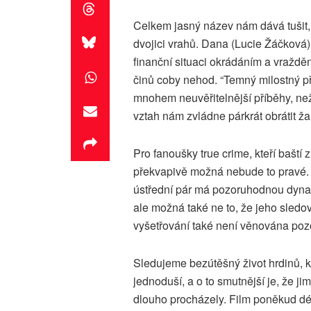
Celkem jasný název nám dává tušit
dvojici vrahů. Dana (Lucie Žáčková)
finanční situaci okrádáním a vražd
činů coby nehod. “Temný milostný p
mnohem neuvěřitelnější příběhy, než
vztah nám zvládne párkrát obrátit žal
Pro fanoušky true crime, kteří baští
překvapivě možná nebude to pravé. 
ústřední pár má pozoruhodnou dyna
ale možná také ne to, že jeho sledov
vyšetřování také není věnována poz
Sledujeme bezútěšný život hrdinů, kt
jednoduší, a o to smutnější je, že jim
dlouho procházely. Film poněkud d