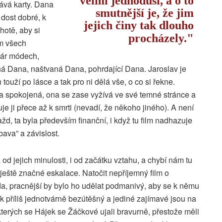
velmi jednoduší, a o to
ává karty. Dana
smutnější je, že jim
 dost dobré, k
jejich činy tak dlouho
hotě, aby si
procházely.
em všech
 pár módech,
ná Dana, naštvaná Dana, pohrdající Dana. Jaroslav je
 touží po lásce a tak pro ni dělá vše, o co si řekne.
a spokojená, ona se zase vyžívá ve své temné stránce a
iluje ji přece až k smrti (nevadí, že někoho jiného). A není
žd, ta byla především finanční, i když tu film nadhazuje
bava” a závislost.
d jejich minulosti, i od začátku vztahu, a chybí nám tu
 ještě značné eskalace. Natočit nepříjemný film o
, pracnější by bylo ho udělat podmanivý, aby se k němu
mek příliš jednotvárně bezútěšný a jediné zajímavé jsou na
terých se Hájek se Žáčkové ujali bravurně, přestože měli