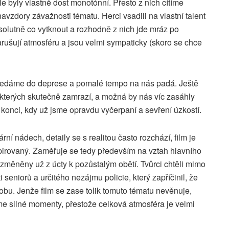
le byly vlastně dost monotónní. Přesto z nich cítíme
navzdory závažnosti tématu. Herci vsadili na vlastní talent
solutně co vytknout a rozhodně z nich jde mráz po
rušují atmosféru a jsou velmi sympaticky (skoro se chce
bředáme do deprese a pomalé tempo na nás padá. Ještě
 kterých skutečně zamrazí, a možná by nás víc zasáhly
onci, kdy už jsme opravdu vyčerpaní a sevření úzkostí.
 nádech, detaily se s realitou často rozchází, film je
irovaný. Zaměřuje se tedy především na vztah hlavního
 změněny už z úcty k pozůstalým obětí. Tvůrci chtěli mimo
seniorů a určitého nezájmu policie, který zapříčinil, že
obu. Jenže film se zase tolik tomuto tématu nevěnuje,
e silné momenty, přestože celková atmosféra je velmi