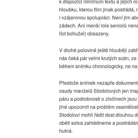
k dispozici minimum textu a jejich ro
hloubku, kterou film jinak postrádá, 
i vzájemnou spolupráci. Není jim ab
zádech. Ani menší role seniorů nena
říct bohužel) obsazeny.
V druhé polovině ještě hlouběji za
nás čeká pár velmi krutých scén, ze
během snímku chronologicky, ne na k
Přestože snímek nezapře dokumentární
osudy manželů Stodolových jen insp
páru a podrobnosti o zločinech jsou
jiné upozornit na problém osamělosti 
Stodolovi mohli řádit dost dlouhou d
oběti sotva zahlédneme a postrádám
hutná.