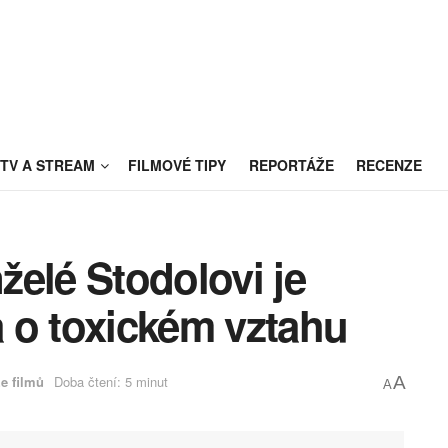
TV A STREAM
FILMOVÉ TIPY
REPORTÁŽE
RECENZE
elé Stodolovi je
 o toxickém vztahu
e filmů
Doba čtení: 5 minut
A
A