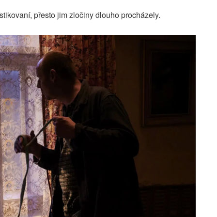
istikovaní, přesto jim zločiny dlouho procházely.