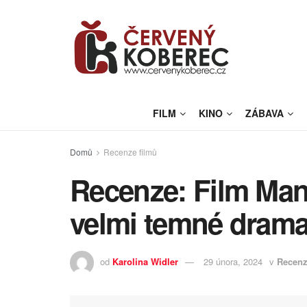
FILM
KINO
ZÁBAVA
Domů
Recenze filmů
Recenze: Film Manž
velmi temné drama
od
Karolina Widler
29 února, 2024
v
Recenz