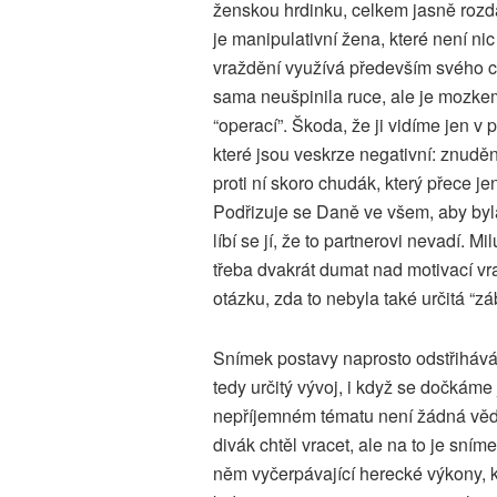
ženskou hrdinku, celkem jasně rozd
je manipulativní žena, které není nic
vraždění využívá především svého c
sama neušpinila ruce, ale je mozk
“operací”. Škoda, že ji vidíme jen v
které jsou veskrze negativní: znudě
proti ní skoro chudák, který přece jen
Podřizuje se Daně ve všem, aby byl
líbí se jí, že to partnerovi nevadí. M
třeba dvakrát dumat nad motivací vra
otázku, zda to nebyla také určitá “zá
Snímek postavy naprosto odstřihává o
tedy určitý vývoj, i když se dočkáme
nepříjemném tématu není žádná věda
divák chtěl vracet, ale na to je sní
něm vyčerpávající herecké výkony, k