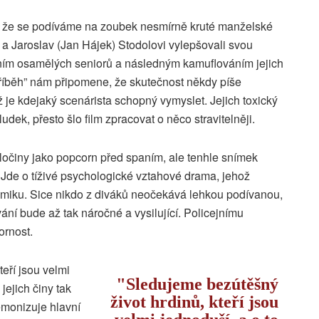
, že se podíváme na zoubek nesmírně kruté manželské
 a Jaroslav (Jan Hájek) Stodolovi vylepšovali svou
ěním osamělých seniorů a následným kamuflováním jejich
říběh” nám připomene, že skutečnost někdy píše
 je kdejaký scenárista schopný vymyslet. Jejich toxický
udek, přesto šlo film zpracovat o něco stravitelněji.
 zločiny jako popcorn před spaním, ale tenhle snímek
Jde o tíživé psychologické vztahové drama, jehož
miku. Sice nikdo z diváků neočekává lehkou podívanou,
ání bude až tak náročné a vysilující. Policejnímu
ornost.
eří jsou velmi
Sledujeme bezútěšný
 jejich činy tak
život hrdinů, kteří jsou
émonizuje hlavní