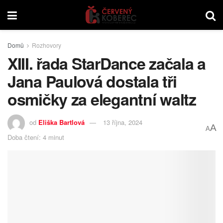
Domů
Rozhovory
XIII. řada StarDance začala a
Jana Paulová dostala tři
osmičky za elegantní waltz
od
Eliška Bartlová
13 října, 2024
A
A
Doba čtení: 4 minut