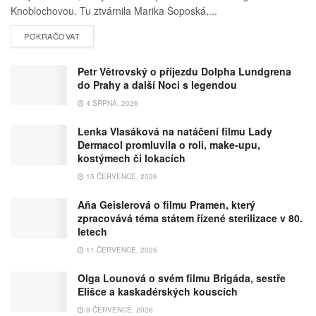
Knoblochovou. Tu ztvárnila Marika Šoposká,...
POKRAČOVAT
Petr Větrovský o příjezdu Dolpha Lundgrena
do Prahy a další Noci s legendou
4 SRPNA, 2026
Lenka Vlasáková na natáčení filmu Lady
Dermacol promluvila o roli, make-upu,
kostýmech či lokacích
15 ČERVENCE, 2026
Aňa Geislerová o filmu Pramen, který
zpracovává téma státem řízené sterilizace v 80.
letech
11 ČERVENCE, 2026
Olga Lounová o svém filmu Brigáda, sestře
Elišce a kaskadérských kouscích
9 ČERVENCE, 2026