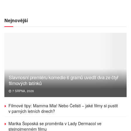
Nejnovější
Slavnosní premiéru komedie 6 gramů uvedli dva ze čtyř
filmových tatínků
7 SRPNA, 2026
Filmové tipy: Mamma Mia! Nebo Čelisti – jaké filmy si pustit
v parných letních dnech?
Marika Šoposká se proměnila v Lady Dermacol ve
stejnojmenném filmu