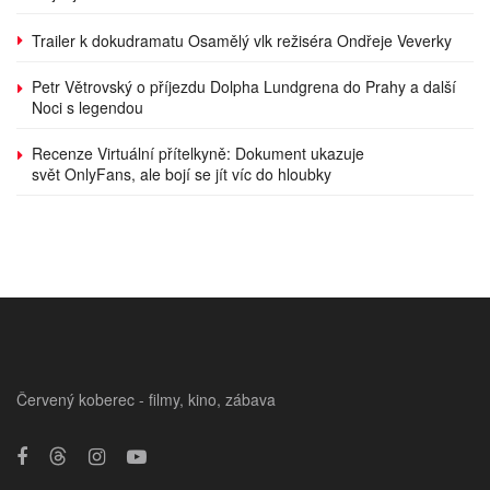
Trailer k dokudramatu Osamělý vlk režiséra Ondřeje Veverky
Petr Větrovský o příjezdu Dolpha Lundgrena do Prahy a další
Noci s legendou
Recenze Virtuální přítelkyně: Dokument ukazuje
svět OnlyFans, ale bojí se jít víc do hloubky
Červený koberec - filmy, kino, zábava