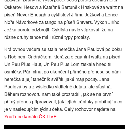
Oskarovi Hesovi a Kateřině Bartuněk Hrstkové za waltz na
píseň Never Enough a cyklistovi Jiřímu Ježkovi a Lence
Noře Návorkové za tango na píseň Shivers. Výkon Jiřího
Ježka porotu odzbrojil. Cyklista navíc vtipkoval, že na
různé druhy tance má i různé typy protézy.
Královnou večera se stala herečka Jana Paulová po boku
s Robinem Ondráčkem, která za elegantní waltz na píseň
Un Peu Plus Haut, Un Peu Plus Loin získala hned tři
osmičky. Pár minut po ukončení přímého přenosu se nám
herečka a její tanečník svěřili, jaké mají pocity. Jana
Paulová byla z výsledku viditelně dojatá, ale šťastná.
Během rozhovoru nám také prozradili, jak se na první
přímý přenos připravovali, jak jejich tréninky probíhají a co
je v následujícím týdnu čeká. Celý rozhovor najdete na
YouTube kanálu ČK LIVE
.