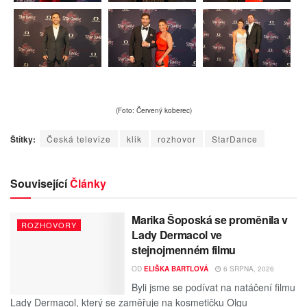
(Foto: Červený koberec)
Štítky:
Česká televize
klik
rozhovor
StarDance
Související
Články
Marika Šoposká se proměnila v
ROZHOVORY
Lady Dermacol ve
stejnojmenném filmu
OD
ELIŠKA BARTLOVÁ
6 SRPNA, 2026
Byli jsme se podívat na natáčení filmu
Lady Dermacol, který se zaměřuje na kosmetičku Olgu