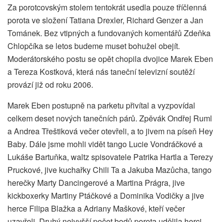
Za porotcovským stolem tentokrát usedla pouze tříčlenná
porota ve složení Tatiana Drexler, Richard Genzer a Jan
Tománek. Bez vtipných a fundovaných komentářů Zdeňka
Chlopčíka se letos budeme muset bohužel obejít.
Moderátorského postu se opět chopila dvojice Marek Eben
a Tereza Kostková, která nás taneční televizní soutěží
provází již od roku 2006.
Marek Eben postupně na parketu přivítal a vyzpovídal
celkem deset nových tanečních párů. Zpěvák Ondřej Ruml
a Andrea Třeštiková večer otevřeli, a to jivem na píseň Hey
Baby. Dále jsme mohli vidět tango Lucie Vondráčkové a
Lukáše Bartuňka, waltz spisovatele Patrika Hartla a Terezy
Pruckové, jive kuchařky Chili Ta a Jakuba Mazůcha, tango
herečky Marty Dancingerové a Martina Prágra, jive
kickboxerky Martiny Ptáčkové a Dominika Vodičky a jive
herce Filipa Blažka a Adriany Maškové, kteří večer
uzavřeli. Druhý nejvyšší počet bodů porota udělila herci