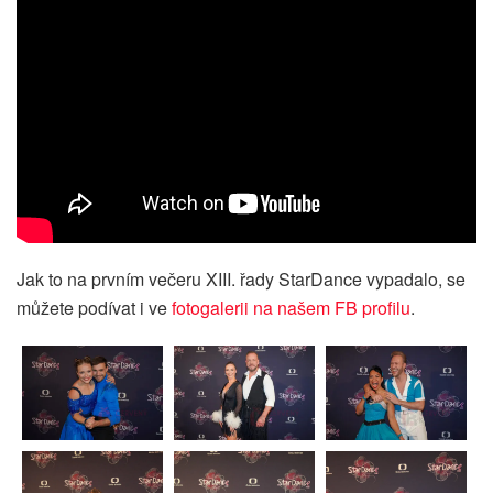
Jak to na prvním večeru XIII. řady StarDance vypadalo, se
můžete podívat i ve
fotogalerii na našem FB profilu
.