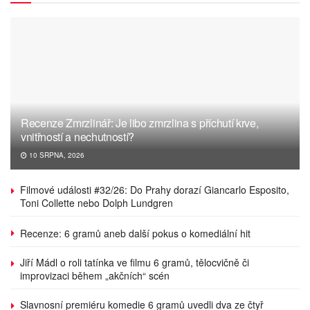
Recenze Zmrzlinář: Je libo zmrzlina s příchutí krve,
vnitřností a nechutností?
10 SRPNA, 2026
Filmové události #32/26: Do Prahy dorazí Giancarlo Esposito,
Toni Collette nebo Dolph Lundgren
Recenze: 6 gramů aneb další pokus o komediální hit
Jiří Mádl o roli tatínka ve filmu 6 gramů, tělocvičně či
improvizaci během „akčních“ scén
Slavnosní premiéru komedie 6 gramů uvedli dva ze čtyř