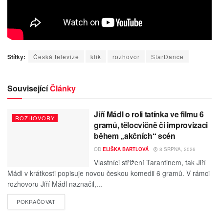
Štítky:
Česká televize
klik
rozhovor
StarDance
Související
Články
Jiří Mádl o roli tatínka ve filmu 6
ROZHOVORY
gramů, tělocvičně či improvizaci
během „akčních“ scén
OD
ELIŠKA BARTLOVÁ
8 SRPNA, 2026
Vlastníci střižení Tarantinem, tak Jiří
Mádl v krátkosti popisuje novou českou komedii 6 gramů. V rámci
rozhovoru Jiří Mádl naznačil,...
POKRAČOVAT