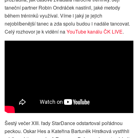
taneční partner Robin Ondráček nastínil, jaké metody
během tréninků využíval. Víme i jaký je jejich
nejoblíbenější tanec a zda spolu budou i nadále tancovat.
Celý rozhovor je k vidění na
YouTube kanálu ČK LIVE
.
Šestý večer XIII. řady StarDance odstartoval pořádnou
peckou. Oskar Hes a Kateřina Bartuněk Hrstková vystřihli