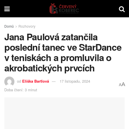
Domů
Rozhovory
Jana Paulová zatančila
poslední tanec ve StarDance
v teniskách a promluvila o
akrobatických prvcích
od
Eliška Bartlová
17 listopadu, 2024
A
A
Doba čtení: 3 minut