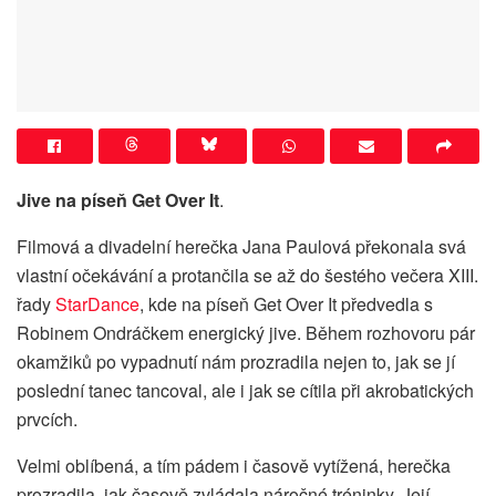
Jive na píseň Get Over It
.
Filmová a divadelní herečka Jana Paulová překonala svá
vlastní očekávání a protančila se až do šestého večera XIII.
řady
StarDance
, kde na píseň Get Over It předvedla s
Robinem Ondráčkem energický jive. Během rozhovoru pár
okamžiků po vypadnutí nám prozradila nejen to, jak se jí
poslední tanec tancoval, ale i jak se cítila při akrobatických
prvcích.
Velmi oblíbená, a tím pádem i časově vytížená, herečka
prozradila, jak časově zvládala náročné tréninky. Její