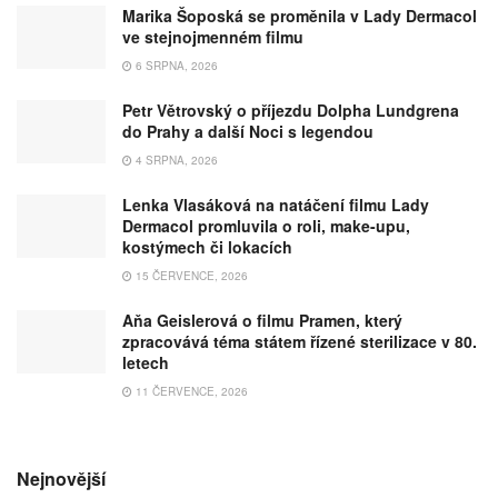
Marika Šoposká se proměnila v Lady Dermacol
ve stejnojmenném filmu
6 SRPNA, 2026
Petr Větrovský o příjezdu Dolpha Lundgrena
do Prahy a další Noci s legendou
4 SRPNA, 2026
Lenka Vlasáková na natáčení filmu Lady
Dermacol promluvila o roli, make-upu,
kostýmech či lokacích
15 ČERVENCE, 2026
Aňa Geislerová o filmu Pramen, který
zpracovává téma státem řízené sterilizace v 80.
letech
11 ČERVENCE, 2026
Nejnovější