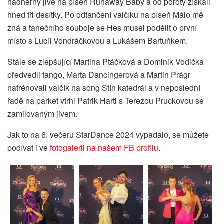
nádherný jive na píseň Runaway Baby a od poroty získali
hned tři desítky. Po odtančení valčíku na píseň Málo mě
zná a tanečního souboje se Hes musel podělit o první
místo s Lucií Vondráčkovou a Lukášem Bartuňkem.
Stále se zlepšující Martina Ptáčková a Dominik Vodička
předvedli tango, Marta Dancingerová a Martin Prágr
natrénovali valčík na song Stín katedrál a v neposlední
řadě na parket vtrhl Patrik Hartl s Terezou Pruckovou se
zamilovaným jivem.
Jak to na 6. večeru StarDance 2024 vypadalo, se můžete
podívat i ve
fotogalerii na našem FB profilu
.