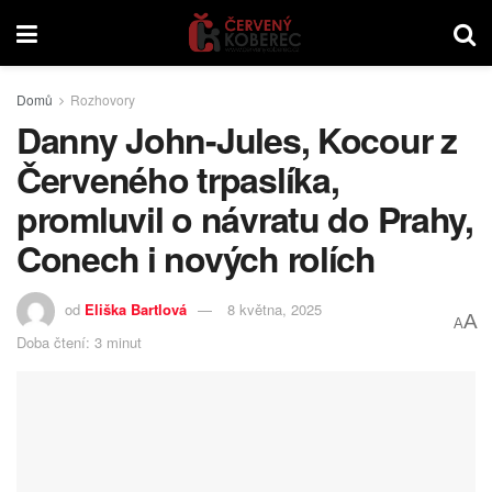
Domů
Rozhovory
Danny John-Jules, Kocour z
Červeného trpaslíka,
promluvil o návratu do Prahy,
Conech i nových rolích
od
Eliška Bartlová
8 května, 2025
A
A
Doba čtení: 3 minut