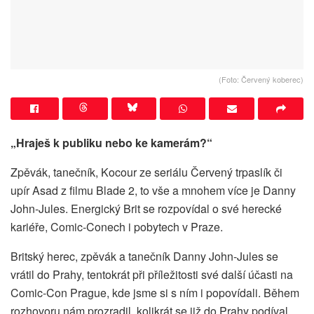
(Foto: Červený koberec)
„Hraješ k publiku nebo ke kamerám?“
Zpěvák, tanečník, Kocour ze seriálu Červený trpaslík či
upír Asad z filmu Blade 2, to vše a mnohem více je Danny
John-Jules. Energický Brit se rozpovídal o své herecké
kariéře, Comic-Conech i pobytech v Praze.
Britský herec, zpěvák a tanečník Danny John-Jules se
vrátil do Prahy, tentokrát při příležitosti své další účasti na
Comic-Con Prague, kde jsme si s ním i popovídali. Během
rozhovoru nám prozradil, kolikrát se již do Prahy podíval,