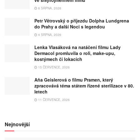
6 SRPNA, 2026
Petr Větrovský o příjezdu Dolpha Lundgrena
do Prahy a další Noci s legendou
4 SRPNA, 2026
Lenka Vlasáková na natáčení filmu Lady
Dermacol promluvila o roli, make-upu,
kostýmech či lokacích
15 ČERVENCE, 2026
Aňa Geislerová o filmu Pramen, který
zpracovává téma státem řízené sterilizace v 80.
letech
11 ČERVENCE, 2026
Nejnovější