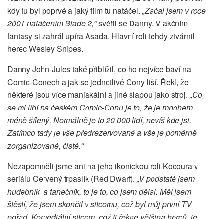
kdy tu byl poprvé a jaký film tu natáčel.
„Začal jsem v roce
2001 natáčením Blade 2,“
svěřil se Danny. V akčním
fantasy si zahrál upíra Asada. Hlavní roli tehdy ztvárnil
herec Wesley Snipes.
Danny John-Jules také přiblížil, co ho nejvíce baví na
Comic-Conech a jak se jednotlivé Cony liší. Řekl, že
některé jsou více maniakální a jiné šlapou jako stroj.
„Co
se mi líbí na českém Comic-Conu je to, že je mnohem
méně šílený. Normálně je to 20 000 lidí, nevíš kde jsi.
Zatímco tady je vše předrezervované a vše je poměrně
zorganizované, čisté.“
Nezapomněli jsme ani na jeho ikonickou roli Kocoura v
seriálu Červený trpaslík (Red Dwarf).
„V podstatě jsem
hudebník a tanečník, to je to, co jsem dělal. Měl jsem
štěstí, že jsem skončil v sitcomu, což byl můj první TV
pořad. Komediální sitcom, což ti řekne většina herců, je