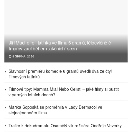
Jiří Mádl o roli tatínka ve filmu 6 gramů, tělocvičně či
improvizaci během „akčních“ scén
8 SRPNA, 2026
Slavnosní premiéru komedie 6 gramů uvedli dva ze čtyř
filmových tatínků
Filmové tipy: Mamma Mia! Nebo Čelisti – jaké filmy si pustit
v parných letních dnech?
Marika Šoposká se proměnila v Lady Dermacol ve
stejnojmenném filmu
Trailer k dokudramatu Osamělý vlk režiséra Ondřeje Veverky