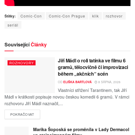
Štítky:
Comic-Con
Comic-Con Prague
klik
rozhovor
seriál
Související
Články
Jiří Mádl o roli tatínka ve filmu 6
ROZHOVORY
gramů, tělocvičně či improvizaci
během „akčních“ scén
OD
ELIŠKA BARTLOVÁ
8 SRPNA, 2026
Vlastníci střižení Tarantinem, tak Jiří
Mádl v krátkosti popisuje novou českou komedii 6 gramů. V rámci
rozhovoru Jiří Mádl naznačil,...
POKRAČOVAT
Marika Šoposká se proměnila v Lady Dermacol
ve stejnojmenném filmu