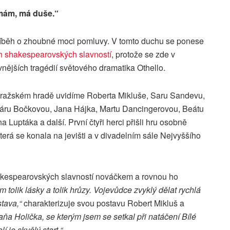
ám, má duše.“
 příběh o zhoubné moci pomluvy. V tomto duchu se ponese
h shakespearovských slavností
, protože se zde v
vnějších tragédií světového dramatika Othello.
Pražském hradě uvidíme Roberta Mikluše, Saru Sandevu,
áru Bočkovou, Jana Hájka, Martu Dancingerovou, Beátu
Luptáka a další. První čtyři herci přišli hru osobně
která se konala na jevišti a v divadelním sále Nejvyššího
hakespearovských slavností nováčkem a rovnou ho
m tolik lásky a tolik hrůzy. Vojevůdce zvyklý dělat rychlá
tava,“
charakterizuje svou postavu Robert Mikluš a
ňa Holička, se kterým jsem se setkal při natáčení Bílé
lí je skvělý start.“