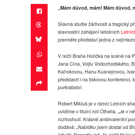
„Mám důvod, mám! Mám důvod, m
Slavná studie žárlivosti a tragický
slavnostní zahájení letošních
Letníc
premiéře představí jedna z nejintezi
V režii Braňa Holička na scéně na 
Jana Cina, Vojtu Vodochodského, B
Kaňokovou, Hanu Kusnejrovou, Ivana 
představit i na tiskovou konferenci, 
purkrabství.
Robert Mikluš je v rámci Letních s
uvidíme v titulní roli Othella.
„Je v ně
rozhodnutí. Krásně ambivalentní pos
dodává:
„Nabídku jsem dostal od Bra
labutě. Napadlo mě, že začít titulní ro