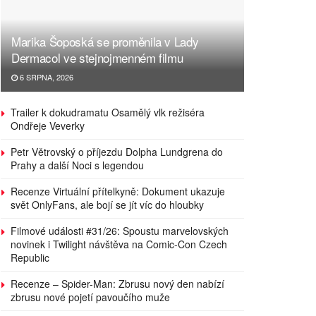
Marika Šoposká se proměnila v Lady
Dermacol ve stejnojmenném filmu
6 SRPNA, 2026
Trailer k dokudramatu Osamělý vlk režiséra
Ondřeje Veverky
Petr Větrovský o příjezdu Dolpha Lundgrena do
Prahy a další Noci s legendou
Recenze Virtuální přítelkyně: Dokument ukazuje
svět OnlyFans, ale bojí se jít víc do hloubky
Filmové události #31/26: Spoustu marvelovských
novinek i Twilight návštěva na Comic-Con Czech
Republic
Recenze – Spider-Man: Zbrusu nový den nabízí
zbrusu nové pojetí pavoučího muže