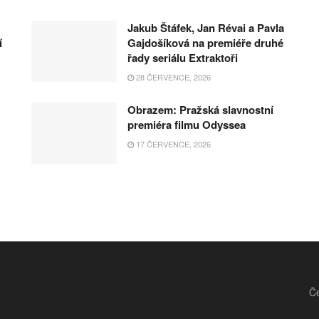
Jakub Štáfek, Jan Révai a Pavla
í
Gajdošíková na premiéře druhé
řady seriálu Extraktoři
28 ČERVENCE, 2026
Obrazem: Pražská slavnostní
premiéra filmu Odyssea
17 ČERVENCE, 2026
Če