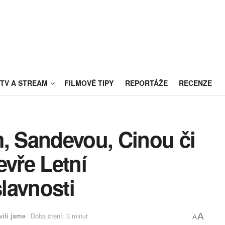
TV A STREAM
FILMOVÉ TIPY
REPORTÁŽE
RECENZE
m, Sandevou, Cinou či
vře Letní
lavnosti
vili jsme
Doba čtení: 3 minut
A
A