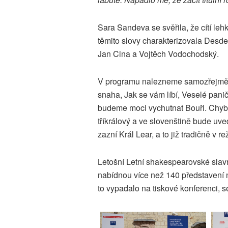
Sara Sandeva se svěřila, že cítí leh
těmito slovy charakterizovala Desdem
Jan Cina a Vojtěch Vodochodský.
V programu nalezneme samozřejmě i
snaha, Jak se vám líbí, Veselé pan
budeme moci vychutnat Bouři. Chybě
tříkrálový a ve slovenštině bude uve
zazní Král Lear, a to již tradičně v
Letošní Letní shakespearovské slavn
nabídnou více než 140 představení n
to vypadalo na tiskové konferenci, 