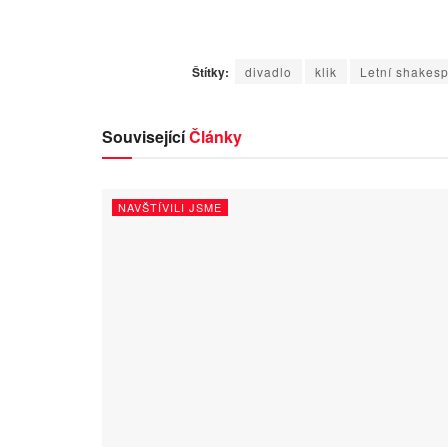
Štítky:
divadlo
klik
Letní shakesp
Související
Články
NAVŠTÍVILI JSME