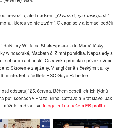
kou nervozitu, ale i nadšení.
„Odvážná, ryzí, láskyplná,“
onu, kterou ve hře ztvární. O Jaga se v alternaci podělí
 další hry Williama Shakespeara, a to Marná lásky
ičky windsorské, Macbeth či Zimní pohádka. Naposledy si
t nebudou ani hosté. Ostravská produkce přiveze Večer
deno Skrotenie zlej ženy. V angličtině s českými titulky
 režii uměleckého ředitele PSC Guye Robertse.
osti odstartují 25. června. Během deseti letních týdnů
a pěti scénách v Praze, Brně, Ostravě a Bratislavě. Jak
se můžete podívat i ve
fotogalerii na našem FB profilu
.