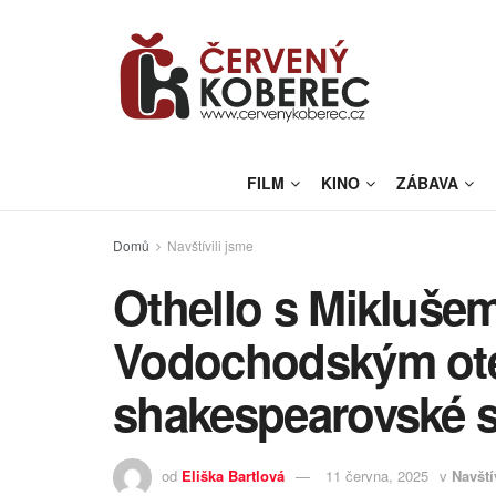
FILM
KINO
ZÁBAVA
Domů
Navštívili jsme
Othello s Mikluše
Vodochodským ote
shakespearovské s
od
Eliška Bartlová
11 června, 2025
v
Navští