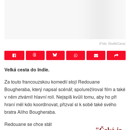
(Foto: StudioCana)
Velká cesta do Indie.
Za touto francouzskou komedií stojí Redouane
Bougheraba, který napsal scénář, spolurežíroval film a také
v něm ztvárnil hlavní roli. Nejspíš kvůli tomu, aby ho při
hraní měl kdo koordinovat, přizval si k sobě také svého
bratra Aliho Bougheraba.
Redouane se chce stát
Čeká je