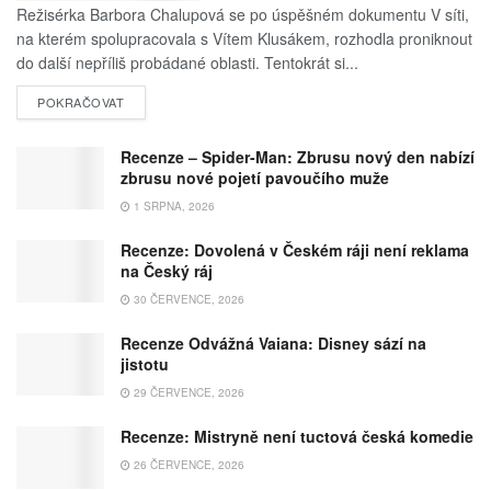
Režisérka Barbora Chalupová se po úspěšném dokumentu V síti,
na kterém spolupracovala s Vítem Klusákem, rozhodla proniknout
do další nepříliš probádané oblasti. Tentokrát si...
POKRAČOVAT
Recenze – Spider-Man: Zbrusu nový den nabízí
zbrusu nové pojetí pavoučího muže
1 SRPNA, 2026
Recenze: Dovolená v Českém ráji není reklama
na Český ráj
30 ČERVENCE, 2026
Recenze Odvážná Vaiana: Disney sází na
jistotu
29 ČERVENCE, 2026
Recenze: Mistryně není tuctová česká komedie
26 ČERVENCE, 2026