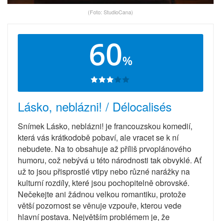
(Foto: StudioCana)
60
%
Lásko, neblázni! / Délocalisés
Snímek Lásko, neblázni! je francouzskou komedií,
která vás krátkodobě pobaví, ale vracet se k ní
nebudete. Na to obsahuje až příliš prvoplánového
humoru, což nebývá u této národnosti tak obvyklé. Ať
už to jsou přisprostlé vtipy nebo různé narážky na
kulturní rozdíly, které jsou pochopitelně obrovské.
Nečekejte ani žádnou velkou romantiku, protože
větší pozornost se věnuje vzpouře, kterou vede
hlavní postava. Největším problémem je, že