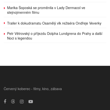
Marika Šoposká se proměnila v Lady Dermacol ve
stejnojmenném filmu
Trailer k dokudramatu Osamělý vlk režiséra Ondřeje Veverky
Petr Větrovský o příjezdu Dolpha Lundgrena do Prahy a další
Noci s legendou
Červený koberec - filmy, kino, zábava