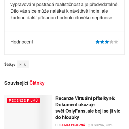
vypravování postrádá realističnost a je předvídatelné.
Dílo vás sice může nalákat k návštěvě Indie, ale
žádnou další přidanou hodnotu člověku nepřinese.
Hodnocení
Štítky:
klik
Související
Články
Recenze Virtuální přítelkyně:
RECENZE FILMŮ
Dokument ukazuje
svět OnlyFans, ale bojí se jít víc
do hloubky
OD
LENKA POJEZNÁ
3 SRPNA, 2026