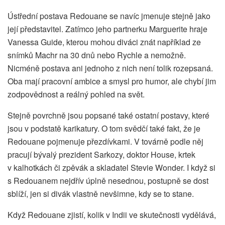
Ústřední postava Redouane se navíc jmenuje stejně jako
její představitel. Zatímco jeho partnerku Marguerite hraje
Vanessa Guide, kterou mohou diváci znát například ze
snímků Machr na 30 dnů nebo Rychle a nemožně.
Nicméně postava ani jednoho z nich není tolik rozepsaná.
Oba mají pracovní ambice a smysl pro humor, ale chybí jim
zodpovědnost a reálný pohled na svět.
Stejně povrchně jsou popsané také ostatní postavy, které
jsou v podstatě karikatury. O tom svědčí také fakt, že je
Redouane pojmenuje přezdívkami. V továrně podle něj
pracují bývalý prezident Sarkozy, doktor House, krtek
v kalhotkách či zpěvák a skladatel Stevie Wonder. I když si
s Redouanem nejdřív úplně nesednou, postupně se dost
sblíží, jen si divák vlastně nevšimne, kdy se to stane.
Když Redouane zjistí, kolik v Indii ve skutečnosti vydělává,