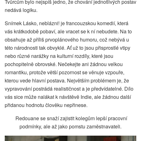
Tvůrcům bylo nejspíš jedno, že chování jednotlivých postav
nedává logiku.
Snímek Lásko, neblázni! je francouzskou komedií, která
vás krátkodobě pobaví, ale vracet se k ní nebudete. Na to
obsahuje až příliš prvoplánového humoru, což nebývá u
této národnosti tak obvyklé. Ať už to jsou přisprostlé vtipy
nebo různé narážky na kulturní rozdíly, které jsou
pochopitelně obrovské. Nečekejte ani žádnou velkou
romantiku, protože větší pozornost se věnuje vzpouře,
kterou vede hlavní postava. Největším problémem je, že
vypravování postrádá realističnost a je předvídatelné. Dílo
vás sice může nalákat k návštěvě Indie, ale žádnou další
přidanou hodnotu člověku nepřinese.
Redouane se snaží zajistit kolegům lepší pracovní
podmínky, ale až jako pomstu zaměstnavateli.