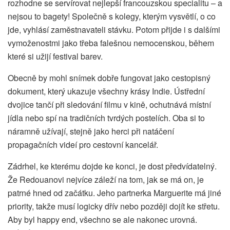
rozhodne se servírovat nejlepší francouzskou specialitu – a
nejsou to bagety! Společně s kolegy, kterým vysvětlí, o co
jde, vyhlásí zaměstnavateli stávku. Potom přijde i s dalšími
vymoženostmi jako třeba falešnou nemocenskou, během
které si užijí festival barev.
Obecně by mohl snímek dobře fungovat jako cestopisný
dokument, který ukazuje všechny krásy Indie. Ústřední
dvojice tančí při sledování filmu v kině, ochutnává místní
jídla nebo spí na tradičních tvrdých postelích. Oba si to
náramně užívají, stejně jako herci při natáčení
propagačních videí pro cestovní kancelář.
Zádrhel, ke kterému dojde ke konci, je dost předvídatelný.
Že Redouanovi nejvíce záleží na tom, jak se má on, je
patrné hned od začátku. Jeho partnerka Marguerite má jiné
priority, takže musí logicky dřív nebo později dojít ke střetu.
Aby byl happy end, všechno se ale nakonec urovná.