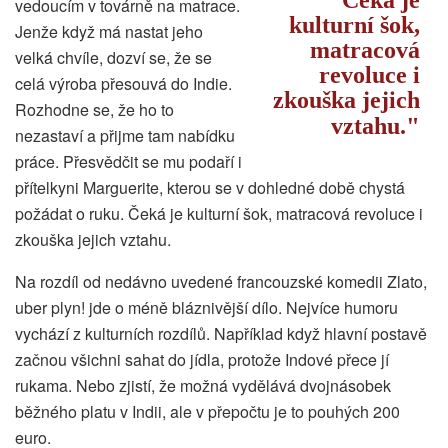
vedoucím v továrně na matrace.
kulturní šok,
Jenže když má nastat jeho
matracová
velká chvíle, dozví se, že se
revoluce i
celá výroba přesouvá do Indie.
zkouška jejich
Rozhodne se, že ho to
vztahu.
nezastaví a přijme tam nabídku
práce. Přesvědčit se mu podaří i
přítelkyni Marguerite, kterou se v dohledné době chystá
požádat o ruku. Čeká je kulturní šok, matracová revoluce i
zkouška jejich vztahu.
Na rozdíl od nedávno uvedené francouzské komedii Zlato,
uber plyn! jde o méně bláznivější dílo. Nejvíce humoru
vychází z kulturních rozdílů. Například když hlavní postavě
začnou všichni sahat do jídla, protože Indové přece jí
rukama. Nebo zjistí, že možná vydělává dvojnásobek
běžného platu v Indii, ale v přepočtu je to pouhých 200
euro.