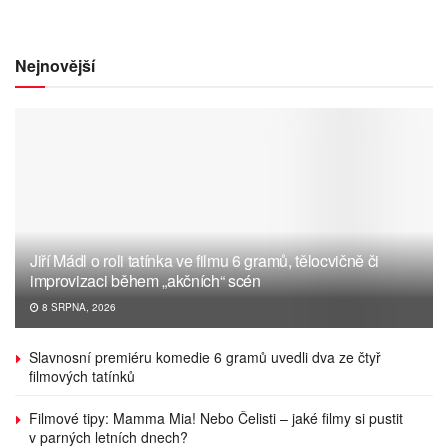
Nejnovější
Jiří Mádl o roli tatínka ve filmu 6 gramů, tělocvičně či
improvizaci během „akčních“ scén
8 SRPNA, 2026
Slavnosní premiéru komedie 6 gramů uvedli dva ze čtyř
filmových tatínků
Filmové tipy: Mamma Mia! Nebo Čelisti – jaké filmy si pustit
v parných letních dnech?