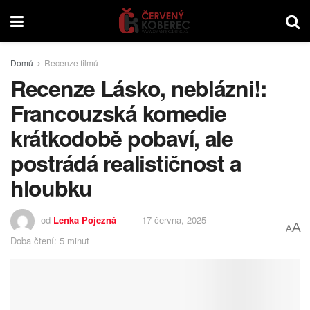
Domů
Recenze filmů
Recenze Lásko, neblázni!:
Francouzská komedie
krátkodobě pobaví, ale
postrádá realističnost a
hloubku
od
Lenka Pojezná
17 června, 2025
A
A
Doba čtení: 5 minut