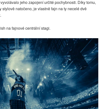
vyvolávalo jeho zapojení určité pochybnosti. Díky tomu,
 stylově natočeno, je vlastně fajn na ty necelé dvě
.
lish na fajnové centrální stagi.