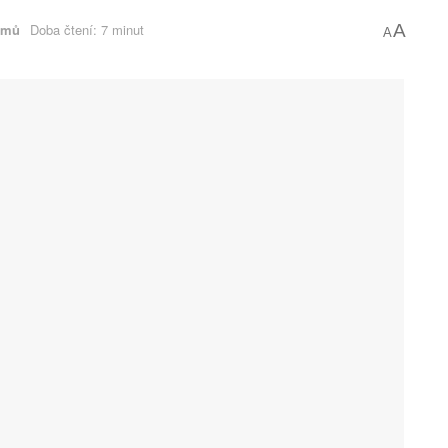
lmů
Doba čtení: 7 minut
A
A