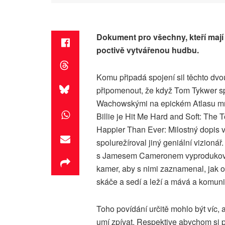
Dokument pro všechny, kteří mají r
poctivě vytvářenou hudbu.
Komu připadá spojení sil těchto dvo
připomenout, že když Tom Tykwer s
Wachowskými na epickém Atlasu mraků
Billie je Hit Me Hard and Soft: The T
Happier Than Ever: Milostný dopis v
spolurežíroval jiný geniální vizioná
s Jamesem Cameronem vyprodukoval s
kamer, aby s nimi zaznamenal, jak o
skáče a sedí a leží a mává a komun
Toho povídání určitě mohlo být víc, 
umí zpívat. Respektive abychom si pot