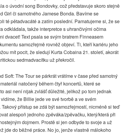
ala o úvodní song Bondovky, což představuje skoro stejně
 Bond Girl či samotného Jamese Bonda. Bavíme se
oli té pětadvacáté a zatím poslední. Pamatujeme si, že se
a odkládala, takže interpretce s uhrančivými očima
ni dvacet! Text psala se svým bratrem Finneasem
kumentu samozřejmě rovněž objeví. Ti, kteří kariéru jeho
ou mít pocit, že sledují Kurta Cobaina 21. století, akorát
ritickou sedmadvacítku už překročil.
nd Soft: The Tour se párkrát vrátíme v čase před samotný
 materiál natočený během čtyř koncertů, které se
to asi není nijak zvlášť důležité, jelikož po tom jednak
vidíme, že Billie jede ve své tvorbě a ve svém
 Takový přístup se zdá být samozřejmostí, nicméně si teď
ovat alespoň jednoho zpěváka/zpěvačku, který/která při
hostejným dojmem. Prostě si jen odbyde to svoje a už
yž jde do běžné práce. No jo, jenže vlastně málokoho