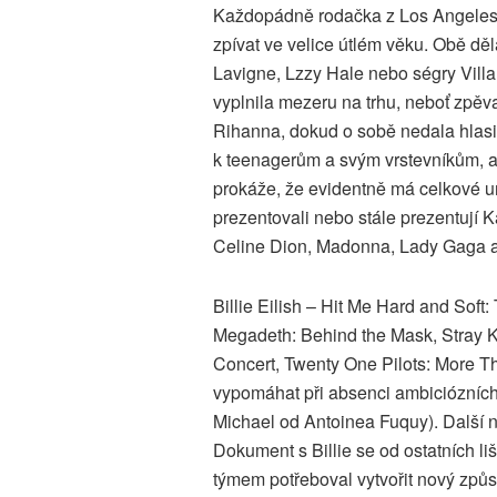
Každopádně rodačka z Los Angeles,
zpívat ve velice útlém věku. Obě děl
Lavigne, Lzzy Hale nebo ségry Villar
vyplnila mezeru na trhu, neboť zpěv
Rihanna, dokud o sobě nedala hlasitě
k teenagerům a svým vrstevníkům, ab
prokáže, že evidentně má celkové u
prezentovali nebo stále prezentují K
Celine Dion, Madonna, Lady Gaga a
Billie Eilish – Hit Me Hard and Sof
Megadeth: Behind the Mask, Stray K
Concert, Twenty One Pilots: More Th
vypomáhat při absenci ambiciózních 
Michael od Antoinea Fuquy). Další n
Dokument s Billie se od ostatních li
týmem potřeboval vytvořit nový způs