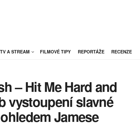
TV A STREAM
FILMOVÉ TIPY
REPORTÁŽE
RECENZE
ish – Hit Me Hard and
b vystoupení slavné
dohledem Jamese