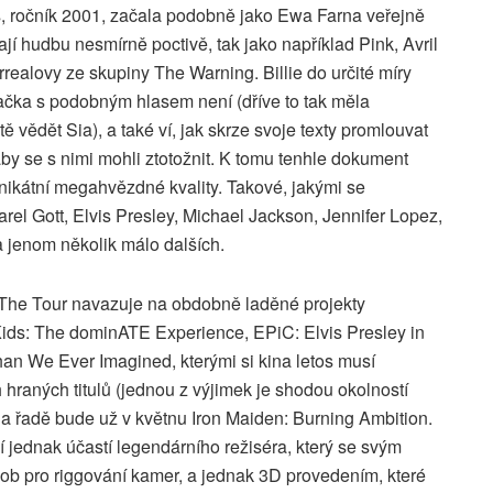
 ročník 2001, začala podobně jako Ewa Farna veřejně
ají hudbu nesmírně poctivě, tak jako například Pink, Avril
realovy ze skupiny The Warning. Billie do určité míry
ačka s podobným hlasem není (dříve to tak měla
 vědět Sia), a také ví, jak skrze svoje texty promlouvat
y se s nimi mohli ztotožnit. K tomu tenhle dokument
nikátní megahvězdné kvality. Takové, jakými se
arel Gott, Elvis Presley, Michael Jackson, Jennifer Lopez,
 jenom několik málo dalších.
t: The Tour navazuje na obdobně laděné projekty
ids: The dominATE Experience, EPiC: Elvis Presley in
an We Ever Imagined, kterými si kina letos musí
hraných titulů (jednou z výjimek je shodou okolností
a řadě bude už v květnu Iron Maiden: Burning Ambition.
ší jednak účastí legendárního režiséra, který se svým
ob pro riggování kamer, a jednak 3D provedením, které