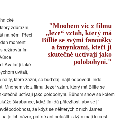
echnické
Mnohem víc z filmu
terý zdůrazní,
„leze“ vztah, který má
át na něm. Přeci
Billie se svými fanoušky
 jeden moment
a fanynkami, kteří ji
s režírováním
skutečně uctívají jako
Tvůrce
polobohyni.
i Avatar jí také
ychom uvítali,
 na ty, které zazní, se buď dají najít odpovědi jinde,
Mnohem víc z filmu „leze“ vztah, který má Billie se
i skutečně uctívají jako polobohyni. Během show se kolem
káže škrábance, když jim dá příležitost, aby se jí
pravděpodobnost, že když se některých z nich James
 jejich názor, patrně ani netušili, s kým mají tu čest.