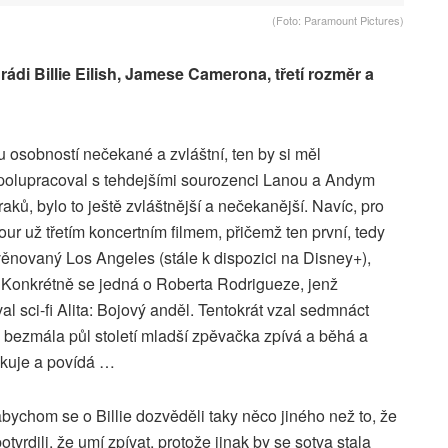
(Foto: Paramount Pictures)
ádi Billie Eilish, Jamese Camerona, třetí rozměr a
u osobností nečekané a zvláštní, ten by si měl
polupracoval s tehdejšími sourozenci Lanou a Andym
, bylo to ještě zvláštnější a nečekanější. Navíc, pro
our už třetím koncertním filmem, přičemž ten první, tedy
ěnovaný Los Angeles (stále k dispozici na Disney+),
ř. Konkrétně se jedná o Roberta Rodrigueze, jenž
ci-fi Alita: Bojový anděl. Tentokrát vzal sedmnáct
 bezmála půl století mladší zpěvačka zpívá a běhá a
ikuje a povídá …
abychom se o Billie dozvěděli taky něco jiného než to, že
vrdili, že umí zpívat, protože jinak by se sotva stala