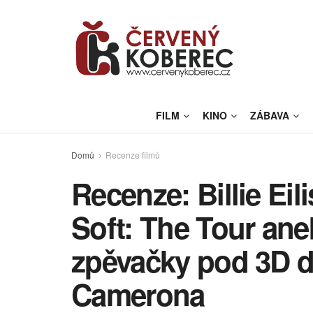
FILM
KINO
ZÁBAVA
Domů
Recenze filmů
Recenze: Billie Eil
Soft: The Tour ane
zpěvačky pod 3D 
Camerona