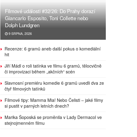
Filmové události #32/26: Do Prahy dorazí
Giancarlo Esposito, Toni Collette nebo
Dolph Lundgren
9 SRPNA, 2026
Recenze: 6 gramů aneb další pokus o komediální
hit
Jiří Mádl o roli tatínka ve filmu 6 gramů, tělocvičně
či improvizaci během „akčních“ scén
Slavnosní premiéru komedie 6 gramů uvedli dva ze
čtyř filmových tatínků
Filmové tipy: Mamma Mia! Nebo Čelisti – jaké filmy
si pustit v parných letních dnech?
Marika Šoposká se proměnila v Lady Dermacol ve
stejnojmenném filmu