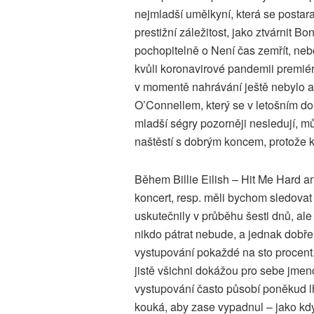
nejmladší umělkyní, která se postar
prestižní záležitost, jako ztvárnit
pochopitelně o Není čas zemřít, neb
kvůli koronavirové pandemii premiér
v momentě nahrávání ještě nebylo a
O’Connellem, který se v letošním do
mladší ségry pozorněji nesledují, můž
naštěstí s dobrým koncem, protože k
Během Billie Eilish – Hit Me Hard a
koncert, resp. měli bychom sledovat
uskutečnily v průběhu šesti dnů, ale 
nikdo pátrat nebude, a jednak dobře 
vystupování pokaždé na sto procent.
jistě všichni dokážou pro sebe jmen
vystupování často působí poněkud l
kouká, aby zase vypadnul – jako kd