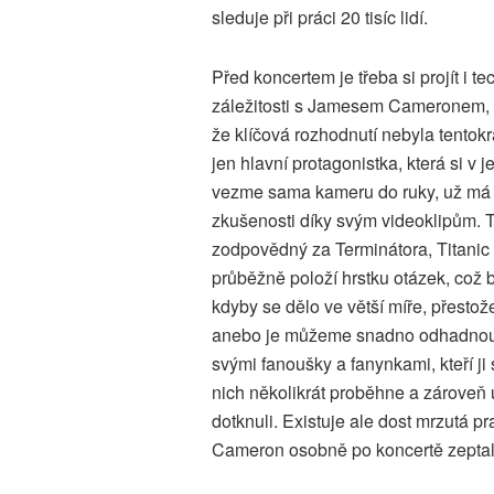
sleduje při práci 20 tisíc lidí.
Před koncertem je třeba si projít i t
záležitosti s Jamesem Cameronem, k
že klíčová rozhodnutí nebyla tentokr
jen hlavní protagonistka, která si v
vezme sama kameru do ruky, už má 
zkušenosti díky svým videoklipům. 
zodpovědný za Terminátora, Titanic č
průběžně položí hrstku otázek, což b
kdyby se dělo ve větší míře, přestože
anebo je můžeme snadno odhadnout. 
svými fanoušky a fanynkami, kteří j
nich několikrát proběhne a zároveň u
dotknuli. Existuje ale dost mrzutá 
Cameron osobně po koncertě zeptal na