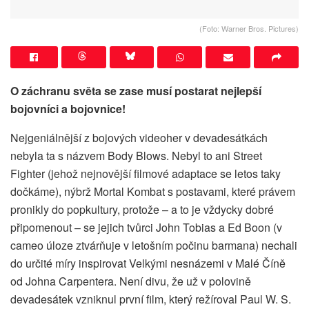
(Foto: Warner Bros. Pictures)
O záchranu světa se zase musí postarat nejlepší
bojovníci a bojovnice!
Nejgeniálnější z bojových videoher v devadesátkách
nebyla ta s názvem Body Blows. Nebyl to ani Street
Fighter (jehož nejnovější filmové adaptace se letos taky
dočkáme), nýbrž Mortal Kombat s postavami, které právem
pronikly do popkultury, protože – a to je vždycky dobré
připomenout – se jejich tvůrci John Tobias a Ed Boon (v
cameo úloze ztvárňuje v letošním počinu barmana) nechali
do určité míry inspirovat Velkými nesnázemi v Malé Číně
od Johna Carpentera. Není divu, že už v polovině
devadesátek vzniknul první film, který režíroval Paul W. S.