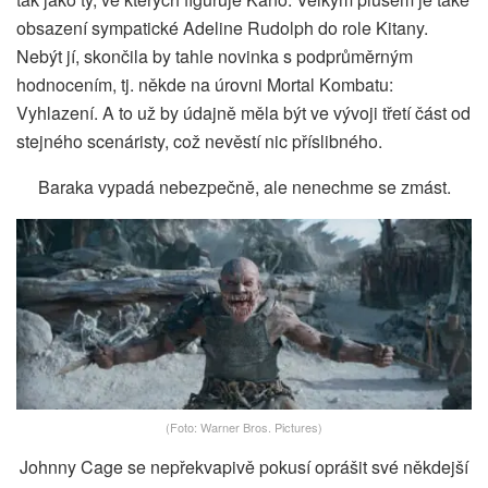
obsazení sympatické Adeline Rudolph do role Kitany.
Nebýt jí, skončila by tahle novinka s podprůměrným
hodnocením, tj. někde na úrovni Mortal Kombatu:
Vyhlazení. A to už by údajně měla být ve vývoji třetí část od
stejného scenáristy, což nevěstí nic příslibného.
Baraka vypadá nebezpečně, ale nenechme se zmást.
(Foto: Warner Bros. Pictures)
Johnny Cage se nepřekvapivě pokusí oprášit své někdejší