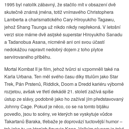
1995 byl natolik zábavný, že stačilo mít v obsazení dvě
skutečně známá jména, totiž vnímavého Christophera
Lamberta a charismatického Cary-Hiroyukiho Tagawu,
jehož Shang Tsunga už nikdo nikdy nepřekoná. V letošní
verzi sice máme dvě asijské superstar Hiroyukiho Sanadu
a Tadanobua Asana, nicméně ani oni svou účastí
nedokážou napravit nedobrý dojem z toho plytce
servírovaného příběhu.
Mortal Kombat II je film, jehož tvůrci si vzpomněli také na
Karla Urbana. Ten měl svého času díky titulům jako Star
Trek, Pán Prstenů, Riddick, Doom a Dredd kariéru výborně
rozjetou, avšak ve třetí dekádě 21. století zažívá spíše
ústup ze slávy, podobně jako ho zažíval jím představovaný
Johnny Cage. Pokud je něco, co se na tomto bijáku
povedlo, jsou to scény, ve kterých se vyskytuje vůdce
Takartanů Baraka, třebaže je doprovází tuctovější humor –
tak jako ty, ve kterých figuruje Kano. Velkým plusem je také