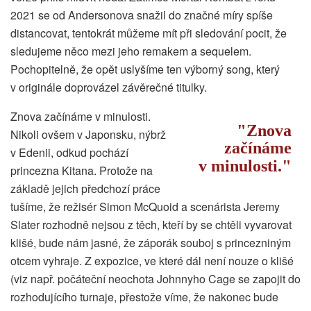
2021 se od Andersonova snažil do značné míry spíše
distancovat, tentokrát můžeme mít při sledování pocit, že
sledujeme něco mezi jeho remakem a sequelem.
Pochopitelně, že opět uslyšíme ten výborný song, který
v originále doprovázel závěrečné titulky.
Znova začínáme v minulosti.
Znova
Nikoli ovšem v Japonsku, nýbrž
začínáme
v Edenii, odkud pochází
v minulosti.
princezna Kitana. Protože na
základě jejich předchozí práce
tušíme, že režisér Simon McQuoid a scenárista Jeremy
Slater rozhodně nejsou z těch, kteří by se chtěli vyvarovat
klišé, bude nám jasné, že záporák souboj s princezniným
otcem vyhraje. Z expozice, ve které dál není nouze o klišé
(viz např. počáteční neochota Johnnyho Cage se zapojit do
rozhodujícího turnaje, přestože víme, že nakonec bude