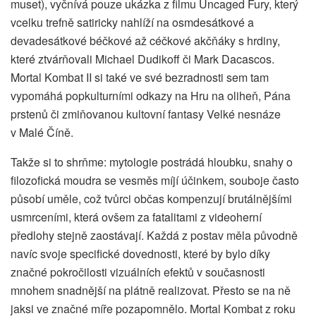
muset), vyčnívá pouze ukázka z filmu Uncaged Fury, který
vcelku trefně satiricky nahlíží na osmdesátkové a
devadesátkové béčkové až céčkové akčňáky s hrdiny,
které ztvárňovali Michael Dudikoff či Mark Dacascos.
Mortal Kombat II si také ve své bezradnosti sem tam
vypomáhá popkulturními odkazy na Hru na oliheň, Pána
prstenů či zmiňovanou kultovní fantasy Velké nesnáze
v Malé Číně.
Takže si to shrňme: mytologie postrádá hloubku, snahy o
filozofická moudra se vesměs míjí účinkem, souboje často
působí uměle, což tvůrci občas kompenzují brutálnějšími
usmrceními, která ovšem za fatalitami z videoherní
předlohy stejně zaostávají. Každá z postav měla původně
navíc svoje specifické dovednosti, které by bylo díky
značné pokročilosti vizuálních efektů v současnosti
mnohem snadnější na plátně realizovat. Přesto se na ně
jaksi ve značné míře pozapomnělo. Mortal Kombat z roku