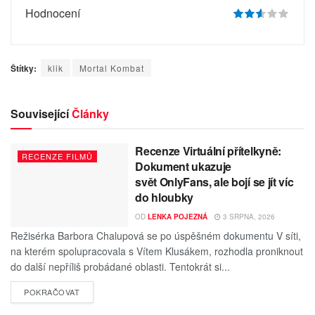
Hodnocení
Štítky:
klik
Mortal Kombat
Související
Články
Recenze Virtuální přítelkyně:
RECENZE FILMŮ
Dokument ukazuje
svět OnlyFans, ale bojí se jít víc
do hloubky
OD
LENKA POJEZNÁ
3 SRPNA, 2026
Režisérka Barbora Chalupová se po úspěšném dokumentu V síti,
na kterém spolupracovala s Vítem Klusákem, rozhodla proniknout
do další nepříliš probádané oblasti. Tentokrát si...
POKRAČOVAT