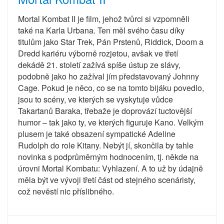
Mortal Kombat II je film, jehož tvůrci si vzpomněli
také na Karla Urbana. Ten měl svého času díky
titulům jako Star Trek, Pán Prstenů, Riddick, Doom a
Dredd kariéru výborně rozjetou, avšak ve třetí
dekádě 21. století zažívá spíše ústup ze slávy,
podobně jako ho zažíval jím představovaný Johnny
Cage. Pokud je něco, co se na tomto bijáku povedlo,
jsou to scény, ve kterých se vyskytuje vůdce
Takartanů Baraka, třebaže je doprovází tuctovější
humor – tak jako ty, ve kterých figuruje Kano. Velkým
plusem je také obsazení sympatické Adeline
Rudolph do role Kitany. Nebýt jí, skončila by tahle
novinka s podprůměrným hodnocením, tj. někde na
úrovni Mortal Kombatu: Vyhlazení. A to už by údajně
měla být ve vývoji třetí část od stejného scenáristy,
což nevěstí nic příslibného.