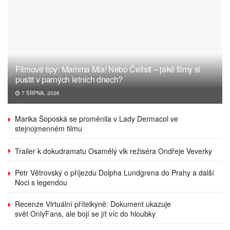
Filmové tipy: Mamma Mia! Nebo Čelisti – jaké filmy si
pustit v parných letních dnech?
7 SRPNA, 2026
Marika Šoposká se proměnila v Lady Dermacol ve
stejnojmenném filmu
Trailer k dokudramatu Osamělý vlk režiséra Ondřeje Veverky
Petr Větrovský o příjezdu Dolpha Lundgrena do Prahy a další
Noci s legendou
Recenze Virtuální přítelkyně: Dokument ukazuje
svět OnlyFans, ale bojí se jít víc do hloubky