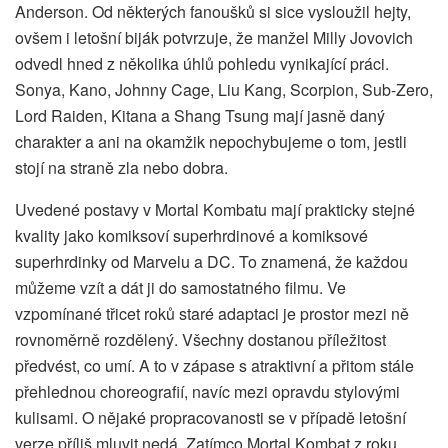
Anderson. Od některých fanoušků si sice vysloužil hejty,
ovšem i letošní biják potvrzuje, že manžel Milly Jovovich
odvedl hned z několika úhlů pohledu vynikající práci.
Sonya, Kano, Johnny Cage, Liu Kang, Scorpion, Sub-Zero,
Lord Raiden, Kitana a Shang Tsung mají jasně daný
charakter a ani na okamžik nepochybujeme o tom, jestli
stojí na straně zla nebo dobra.
Uvedené postavy v Mortal Kombatu mají prakticky stejné
kvality jako komiksoví superhrdinové a komiksové
superhrdinky od Marvelu a DC. To znamená, že každou
můžeme vzít a dát ji do samostatného filmu. Ve
vzpomínané třicet roků staré adaptaci je prostor mezi ně
rovnoměrně rozdělený. Všechny dostanou příležitost
předvést, co umí. A to v zápase s atraktivní a přitom stále
přehlednou choreografií, navíc mezi opravdu stylovými
kulisami. O nějaké propracovanosti se v případě letošní
verze příliš mluvit nedá. Zatímco Mortal Kombat z roku