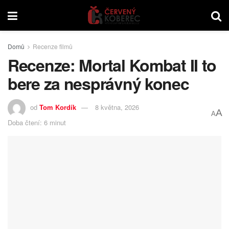
Domů
Recenze filmů
Recenze: Mortal Kombat II to
bere za nesprávný konec
od
Tom Kordík
8 května, 2026
A
A
Doba čtení: 6 minut