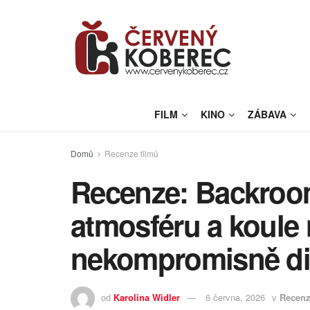
FILM
KINO
ZÁBAVA
Domů
Recenze filmů
Recenze: Backroo
atmosféru a koule 
nekompromisně di
od
Karolina Widler
6 června, 2026
v
Recenz