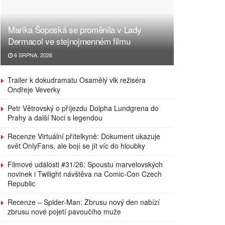
Marika Šoposká se proměnila v Lady
Dermacol ve stejnojmenném filmu
6 SRPNA, 2026
Trailer k dokudramatu Osamělý vlk režiséra
Ondřeje Veverky
Petr Větrovský o příjezdu Dolpha Lundgrena do
Prahy a další Noci s legendou
Recenze Virtuální přítelkyně: Dokument ukazuje
svět OnlyFans, ale bojí se jít víc do hloubky
Filmové události #31/26: Spoustu marvelovských
novinek i Twilight návštěva na Comic-Con Czech
Republic
Recenze – Spider-Man: Zbrusu nový den nabízí
zbrusu nové pojetí pavoučího muže