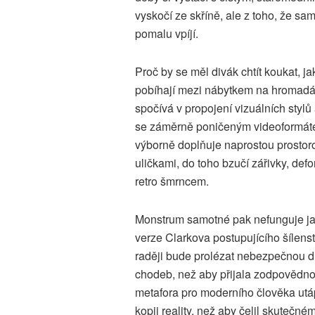
vyskočí ze skříně, ale z toho, že sa
pomalu vpíjí.
Proč by se měl divák chtít koukat, j
pobíhají mezi nábytkem na hromadá
spočívá v propojení vizuálních stylů
se záměrně poničeným videoformátem
výborně doplňuje naprostou prostoro
uličkami, do toho bzučí zářivky, de
retro šmrncem.
Monstrum samotné pak nefunguje jak
verze Clarkova postupujícího šílenstv
raději bude prolézat nebezpečnou d
chodeb, než aby přijala zodpovědnos
metafora pro moderního člověka utápě
kopii reality, než aby čelil skuteč