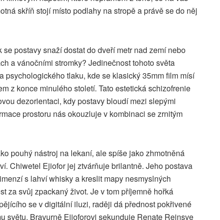
motná skříň stojí místo podlahy na stropě a právě se do něj
ak se postavy snaží dostat do dveří metr nad zemí nebo
ch a vánočními stromky? Jedinečnost tohoto světa
 a psychologického tlaku, kde se klasický 35mm film mísí
 z konce minulého století. Tato estetická schizofrenie
vou dezorientaci, kdy postavy bloudí mezi slepými
formace prostoru nás okouzluje v kombinaci se zrnitým
o pouhý nástroj na lekaní, ale spíše jako zhmotněná
í. Chiwetel Ejiofor jej ztvárňuje brilantně. Jeho postava
imenzí s lahví whisky a kreslit mapy nesmyslných
t za svůj zpackaný život. Je v tom příjemně hořká
jícího se v digitální iluzi, raději dá přednost pokřivené
nému světu. Bravurně Ejioforovi sekunduje Renate Reinsve