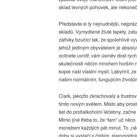
sklad levných pohovek, ale nekoneč
Představte si ty nejnudnější, nejpr
skladů. Vymydlené žluté tapety, zat
zářivky bzučící tak, že spolehlivě vy
jehož jediným obyvatelem je absolutní
ocitnete uvnitř, vám úsměv dost rychl
skutečnosti něčím mnohem horším ne
kopie naší vlastní mysli. Labyrint,
našim normálním, fungujícím životů
Clark, jakožto zkrachovalý a frustr
tímto novým světem. Místo aby prost
šel do protialkoholní léčebny, začn
Mimo jiné třeba to, že “tam” už něco
monstrem každých pět minut. To „ně
doby si vystačí s čistým, staromódn