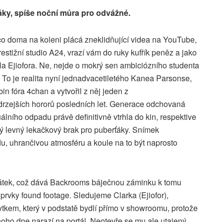
ky, spíše noční můra pro odvážné.
k, co doma na koleni plácá zneklidňující videa na YouTube,
stižní studio A24, vrazí vám do ruky kufřík peněz a jako
ela Ejiofora. Ne, nejde o mokrý sen ambiciózního studenta
To je realita nyní jednadvacetiletého Kanea Parsonse,
in fóra 4chan a vytvořil z něj jeden z
drzejších hororů posledních let. Generace odchovaná
ního odpadu právě definitivně vtrhla do kin, respektive
ý levný lekačkový brak pro puberťáky. Snímek
, uhrančivou atmosféru a koule na to být naprosto
átek, což dává Backrooms báječnou záminku k tomu
 prvky found footage. Sledujeme Clarka (Ejiofor),
tkem, který v podstatě bydlí přímo v showroomu, protože
noho dne narazí na portál. Neotevře se mu ale utajený