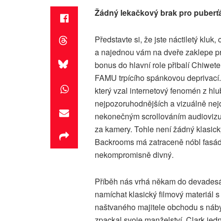
Žádný lekačkový brak pro puberťá
Představte si, že jste náctiletý klu
a najednou vám na dveře zaklepe pre
bonus do hlavní role přibalí Chiwet
FAMU trpícího spánkovou deprivací. 
který vzal internetový fenomén z hlub
nejpozoruhodnějších a vizuálně nej
nekonečným scrollováním audiovizuál
za kamery. Tohle není žádný klasick
Backrooms má zatraceně nóbl fasádu
nekompromisně divný.
Příběh nás vrhá někam do devades
namíchat klasický filmový materiál s
naštvaného majitele obchodu s náby
zpackal svoje manželství. Clark jed