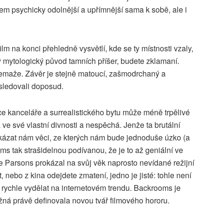
hem psychicky odolnější a upřímnější sama k sobě, ale i
lm na konci přehledně vysvětlí, kde se ty místnosti vzaly,
ný mytologický původ tamních příšer, budete zklamaní.
emaže. Závěr je stejně matoucí, zašmodrchaný a
sledovali doposud.
 kanceláře a surrealistického bytu může méně trpělivé
 ve své vlastní divnosti a nespěchá. Jenže ta brutální
kázat nám věci, ze kterých nám bude jednoduše úzko (a
oms tak strašidelnou podívanou, že je to až geniální ve
e Parsons prokázal na svůj věk naprosto nevídané režijní
, nebo z kina odejdete zmatení, jedno je jisté: tohle není
n rychle vydělat na internetovém trendu. Backrooms je
žná právě definovala novou tvář filmového hororu.