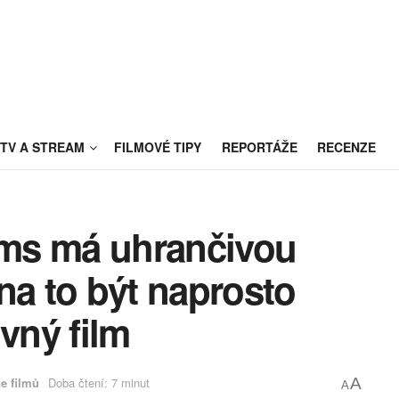
TV A STREAM
FILMOVÉ TIPY
REPORTÁŽE
RECENZE
ms má uhrančivou
na to být naprosto
vný film
e filmů
Doba čtení: 7 minut
A
A