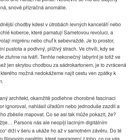
ná, snově přízračná anomálie.
ázdnější chodby kdesi v útrobách levných kanceláří nebo
uchlé koberce, které pamatují Sametovou revoluci, a
volají migrénu nebo chuť k sebevraždě. Je to prostor,
 pustota a podivný, plíživý strach. Ve chvíli, kdy se
e ztuhne na tváři. Tenhle nekonečný labyrint je totiž ve
ž jen skrytou chodbou za sádrokartonem, je to zvrácená
 ze kterého možná nedokážeme najít cestu ven zpátky k
m.
ovaný architekt, okamžitě podlehne chorobné fascinaci
or ignoroval, nahlásil úřadům nebo jednoduše zazdil a
e ho zběsile mapovat. Co se asi tak může pokazit, že?
 žije… Parsons nás ale neopíjí laciným digitálním
co“ drží v šeru a ukáže ho až v samotném závěru. Do té
ím filmovým napětím, které nepramení z toho, co na vás