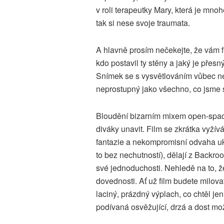
v roli terapeutky Mary, která je mno
tak si nese svoje traumata.
A hlavně prosím nečekejte, že vám fi
kdo postavil ty stěny a jaký je přes
Snímek se s vysvětlováním vůbec n
neprostupný jako všechno, co jsme 
Bloudění bizarním mixem open-space
diváky unavit. Film se zkrátka vyžívá
fantazie a nekompromisní odvaha u
to bez nechutností), dělají z Backro
své jednoduchosti. Nehledě na to, ž
dovednosti. Ať už film budete milovat
laciný, prázdný výplach, co chtěl je
podívaná osvěžující, drzá a dost mo