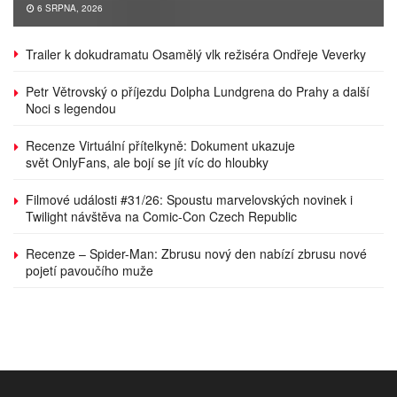
6 SRPNA, 2026
Trailer k dokudramatu Osamělý vlk režiséra Ondřeje Veverky
Petr Větrovský o příjezdu Dolpha Lundgrena do Prahy a další
Noci s legendou
Recenze Virtuální přítelkyně: Dokument ukazuje
svět OnlyFans, ale bojí se jít víc do hloubky
Filmové události #31/26: Spoustu marvelovských novinek i
Twilight návštěva na Comic-Con Czech Republic
Recenze – Spider-Man: Zbrusu nový den nabízí zbrusu nové
pojetí pavoučího muže