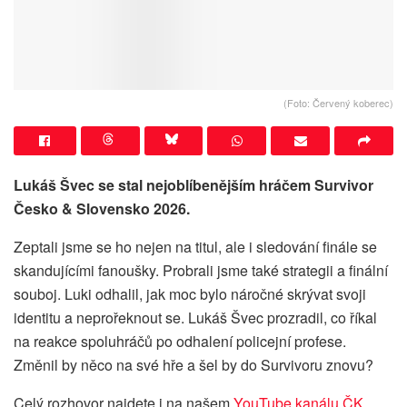
(Foto: Červený koberec)
Lukáš Švec se stal nejoblíbenějším hráčem Survivor
Česko & Slovensko 2026.
Zeptali jsme se ho nejen na titul, ale i sledování finále se
skandujícími fanoušky. Probrali jsme také strategii a finální
souboj. Luki odhalil, jak moc bylo náročné skrývat svoji
identitu a neprořeknout se. Lukáš Švec prozradil, co říkal
na reakce spoluhráčů po odhalení policejní profese.
Změnil by něco na své hře a šel by do Survivoru znovu?
Celý rozhovor najdete i na našem
YouTube kanálu ČK