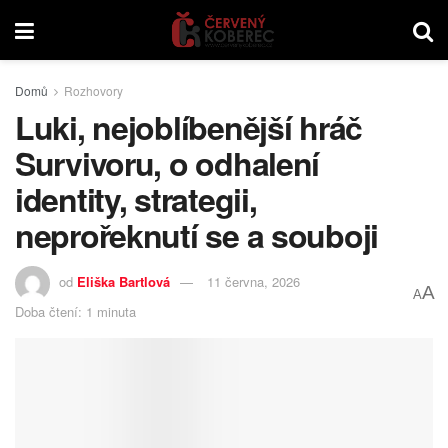
Domů
Rozhovory
Luki, nejoblíbenější hráč
Survivoru, o odhalení
identity, strategii,
neprořeknutí se a souboji
od
Eliška Bartlová
11 června, 2026
A
A
Doba čtení: 1 minuta