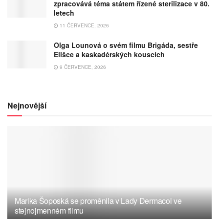
zpracovává téma státem řízené sterilizace v 80.
letech
11 ČERVENCE, 2026
Olga Lounová o svém filmu Brigáda, sestře
Elišce a kaskadérských kouscích
9 ČERVENCE, 2026
Nejnovější
Marika Šoposká se proměnila v Lady Dermacol ve
stejnojmenném filmu