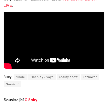
LIVE
.
Štítky:
finále
Oneplay / Voyo
reality show
rozhovor
Survivor
Související
Články