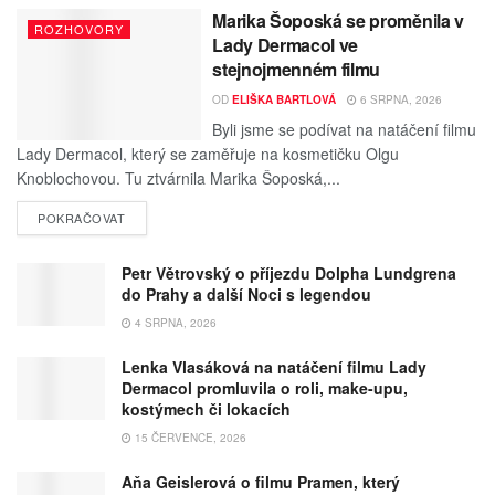
Marika Šoposká se proměnila v
ROZHOVORY
Lady Dermacol ve
stejnojmenném filmu
OD
ELIŠKA BARTLOVÁ
6 SRPNA, 2026
Byli jsme se podívat na natáčení filmu
Lady Dermacol, který se zaměřuje na kosmetičku Olgu
Knoblochovou. Tu ztvárnila Marika Šoposká,...
POKRAČOVAT
Petr Větrovský o příjezdu Dolpha Lundgrena
do Prahy a další Noci s legendou
4 SRPNA, 2026
Lenka Vlasáková na natáčení filmu Lady
Dermacol promluvila o roli, make-upu,
kostýmech či lokacích
15 ČERVENCE, 2026
Aňa Geislerová o filmu Pramen, který