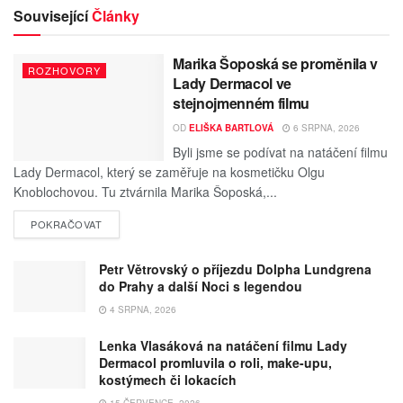
Související
Články
Marika Šoposká se proměnila v
ROZHOVORY
Lady Dermacol ve
stejnojmenném filmu
OD
ELIŠKA BARTLOVÁ
6 SRPNA, 2026
Byli jsme se podívat na natáčení filmu
Lady Dermacol, který se zaměřuje na kosmetičku Olgu
Knoblochovou. Tu ztvárnila Marika Šoposká,...
POKRAČOVAT
Petr Větrovský o příjezdu Dolpha Lundgrena
do Prahy a další Noci s legendou
4 SRPNA, 2026
Lenka Vlasáková na natáčení filmu Lady
Dermacol promluvila o roli, make-upu,
kostýmech či lokacích
15 ČERVENCE, 2026