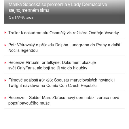
Marika Šoposká se proměnila v Lady Dermacol ve
stejnojmenném filmu
6 SRPNA, 2026
Trailer k dokudramatu Osamělý vlk režiséra Ondřeje Veverky
Petr Větrovský o příjezdu Dolpha Lundgrena do Prahy a další
Noci s legendou
Recenze Virtuální přítelkyně: Dokument ukazuje
svět OnlyFans, ale bojí se jít víc do hloubky
Filmové události #31/26: Spoustu marvelovských novinek i
Twilight návštěva na Comic-Con Czech Republic
Recenze – Spider-Man: Zbrusu nový den nabízí zbrusu nové
pojetí pavoučího muže