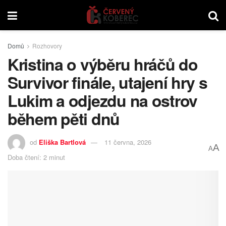
Domů
Rozhovory
Kristina o výběru hráčů do
Survivor finále, utajení hry s
Lukim a odjezdu na ostrov
během pěti dnů
od
Eliška Bartlová
11 června, 2026
A
A
Doba čtení: 2 minut