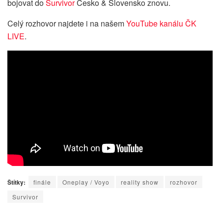
bojovat do
Survivor
Česko & Slovensko znovu.
Celý rozhovor najdete i na našem
YouTube kanálu ČK
LIVE
.
Štítky:
finále
Oneplay / Voyo
reality show
rozhovor
Survivor