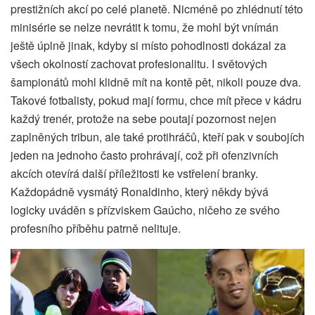
prestižních akcí po celé planetě. Nicméně po zhlédnutí této
minisérie se nelze nevrátit k tomu, že mohl být vnímán
ještě úplně jinak, kdyby si místo pohodlnosti dokázal za
všech okolností zachovat profesionalitu. I světových
šampionátů mohl klidně mít na kontě pět, nikoli pouze dva.
Takové fotbalisty, pokud mají formu, chce mít přece v kádru
každý trenér, protože na sebe poutají pozornost nejen
zaplněných tribun, ale také protihráčů, kteří pak v soubojích
jeden na jednoho často prohrávají, což při ofenzivních
akcích otevírá další příležitosti ke vstřelení branky.
Každopádně vysmátý Ronaldinho, který někdy bývá
logicky uváděn s přízviskem Gaúcho, ničeho ze svého
profesního příběhu patrně nelituje.