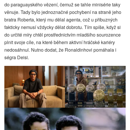
do paraguayského vězení, čemuž se tahle minisérie taky
věnuje. Tady bylo jednoznačné pochybení na straně jeho
bratra Roberta, který mu dělal agenta, což u příbuzných
fakticky nemusí vždycky dělat dobrotu. Tím spíše, když si
do určité míry chtěl prostřednictvím mladšího sourozence
plnit svoje cíle, na které během aktivní hráčské kariéry
nedosáhnul. Nutno dodat, že Ronaldinhovi pomáhala i
ségra Deisi.