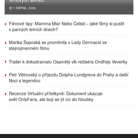
7 SRPNA, 2026
Filmové tipy: Mamma Mia! Nebo Čelisti – jaké filmy si pustit
v parných letních dnech?
Marika Šoposká se proměnila v Lady Dermacol ve
stejnojmenném filmu
Trailer k dokudramatu Osamělý vlk režiséra Ondřeje Veverky
Petr Větrovský o příjezdu Dolpha Lundgrena do Prahy a další
Noci s legendou
Recenze Virtuální přítelkyně: Dokument ukazuje
svět OnlyFans, ale bojí se jít víc do hloubky