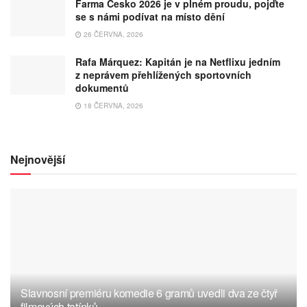
Farma Česko 2026 je v plném proudu, pojďte
se s námi podívat na místo dění
26 ČERVNA, 2026
Rafa Márquez: Kapitán je na Netflixu jedním
z neprávem přehlížených sportovních
dokumentů
18 ČERVNA, 2026
Nejnovější
Slavnosní premiéru komedie 6 gramů uvedli dva ze čtyř
filmových tatínků