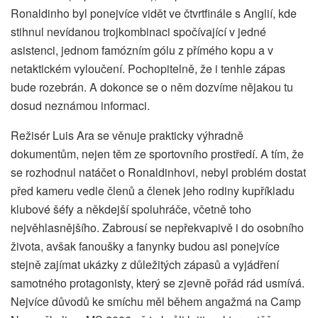
Ronaldinho byl ponejvíce vidět ve čtvrtfinále s Anglií, kde
stihnul nevídanou trojkombinaci spočívající v jedné
asistenci, jednom famózním gólu z přímého kopu a v
netaktickém vyloučení. Pochopitelně, že i tenhle zápas
bude rozebrán. A dokonce se o něm dozvíme nějakou tu
dosud neznámou informaci.
Režisér Luis Ara se věnuje prakticky výhradně
dokumentům, nejen těm ze sportovního prostředí. A tím, že
se rozhodnul natáčet o Ronaldinhovi, nebyl problém dostat
před kameru vedle členů a členek jeho rodiny kupříkladu
klubové šéfy a někdejší spoluhráče, včetně toho
nejvěhlasnějšího. Zabrousí se nepřekvapivě i do osobního
života, avšak fanoušky a fanynky budou asi ponejvíce
stejně zajímat ukázky z důležitých zápasů a vyjádření
samotného protagonisty, který se zjevně pořád rád usmívá.
Nejvíce důvodů ke smíchu měl během angažmá na Camp