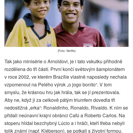
(Foto: Netflix)
Tak jako minisérie o Arnoldovi, je i tato vskutku příhodně
rozdělena do tří částí. První končí světovým šampionátem
v roce 2002, ve kterém Brazílie vlastně naposledy nechala
vzpomenout na Pelého výrok „o jogo bonito“. V tom
smyslu, že krásnou hru jak hrála, tak se jí prezentovala.
Aby ne, když ji za celkově pátým triumfem dovedla tři
nedostižná „erka“: Ronaldinho, Ronaldo, Rivaldo. K nim se
přidali neúnavní krajní obránci Cafú a Roberto Carlos. Na
stoperu hlídal bezchybný Lúcio a i hráči, kteří třeba nebyli
tolik známí (např. Kléberson), se potkali s životní formou.