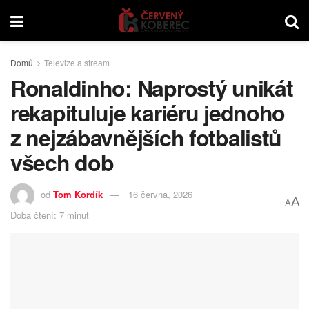
Domů
Televize a stream
Ronaldinho: Naprostý unikát
rekapituluje kariéru jednoho
z nejzábavnějších fotbalistů
všech dob
od
Tom Kordík
16 června, 2026
A
A
Doba čtení: 7 minut