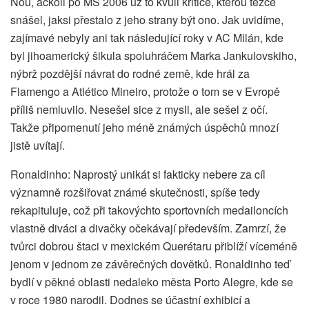
Nou, ačkoli po MS 2006 už to kvůli kritice, kterou těžce
snášel, jaksi přestalo z jeho strany být ono. Jak uvidíme,
zajímavé nebyly ani tak následující roky v AC Milán, kde
byl jihoamerický šikula spoluhráčem Marka Jankulovskiho,
nýbrž pozdější návrat do rodné země, kde hrál za
Flamengo a Atlético Mineiro, protože o tom se v Evropě
příliš nemluvilo. Nesešel sice z mysli, ale sešel z očí.
Takže připomenutí jeho méně známých úspěchů mnozí
jistě uvítají.
Ronaldinho: Naprostý unikát si fakticky nebere za cíl
významně rozšiřovat známé skutečnosti, spíše tedy
rekapituluje, což při takovýchto sportovních medailoncích
vlastně diváci a divačky očekávají především. Zamrzí, že
tvůrci dobrou štaci v mexickém Querétaru přiblíží víceméně
jenom v jednom ze závěrečných dovětků. Ronaldinho teď
bydlí v pěkné oblasti nedaleko města Porto Alegre, kde se
v roce 1980 narodil. Dodnes se účastní exhibicí a