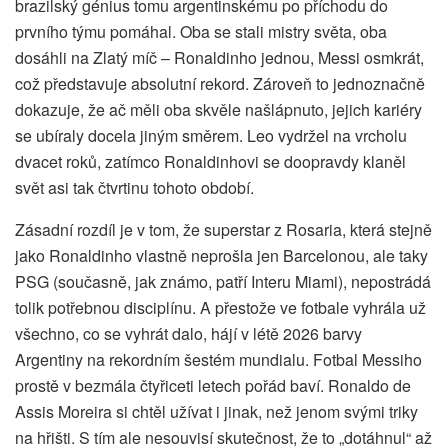
brazilský génius tomu argentinskému po příchodu do
prvního týmu pomáhal. Oba se stali mistry světa, oba
dosáhli na Zlatý míč – Ronaldinho jednou, Messi osmkrát,
což představuje absolutní rekord. Zároveň to jednoznačně
dokazuje, že ač měli oba skvěle našlápnuto, jejich kariéry
se ubíraly docela jiným směrem. Leo vydržel na vrcholu
dvacet roků, zatímco Ronaldinhovi se doopravdy klaněl
svět asi tak čtvrtinu tohoto období.
Zásadní rozdíl je v tom, že superstar z Rosaria, která stejně
jako Ronaldinho vlastně neprošla jen Barcelonou, ale taky
PSG (současně, jak známo, patří Interu Miami), nepostrádá
tolik potřebnou disciplínu. A přestože ve fotbale vyhrála už
všechno, co se vyhrát dalo, hájí v létě 2026 barvy
Argentiny na rekordním šestém mundialu. Fotbal Messiho
prostě v bezmála čtyřiceti letech pořád baví. Ronaldo de
Assis Moreira si chtěl užívat i jinak, než jenom svými triky
na hřišti. S tím ale nesouvisí skutečnost, že to „dotáhnul“ až