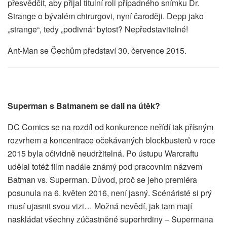
přesvědčit, aby přijal titulní roli případného snímku Dr.
Strange o bývalém chirurgovi, nyní čaroději. Depp jako
„strange“, tedy „podivná“ bytost? Nepředstavitelné!
Ant-Man se Čechům představí 30. července 2015.
Superman s Batmanem se dali na útěk?
DC Comics se na rozdíl od konkurence neřídí tak přísným
rozvrhem a koncentrace očekávaných blockbusterů v roce
2015 byla očividně neudržitelná. Po ústupu Warcraftu
udělal totéž film nadále známý pod pracovním názvem
Batman vs. Superman. Důvod, proč se jeho premiéra
posunula na 6. květen 2016, není jasný. Scénáristé si prý
musí ujasnit svou vizi… Možná nevědí, jak tam mají
naskládat všechny zúčastněné superhrdiny – Supermana