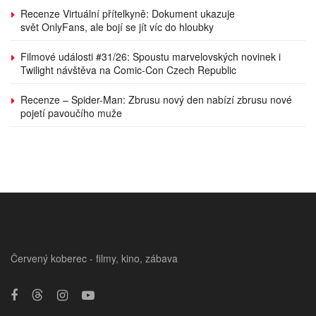
Recenze Virtuální přítelkyně: Dokument ukazuje
svět OnlyFans, ale bojí se jít víc do hloubky
Filmové události #31/26: Spoustu marvelovských novinek i
Twilight návštěva na Comic-Con Czech Republic
Recenze – Spider-Man: Zbrusu nový den nabízí zbrusu nové
pojetí pavoučího muže
Červený koberec - filmy, kino, zábava