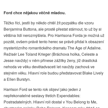
Ford chce nějakou věčně mladou.
Těžko říci, jestli by někdo chtěl žít pozpátku dle vzoru
Benjamina Buttona, ale prostě přestat stárnout, to už by si
většina lidí nerozmýšlela. Pro Harrisona Forda je možná už
pozdě, ovšem právě tento herec se právě přidal k obsazení
mysteriózního romantického dramatu The Age of Adaline.
Režisér Lee Toland Krieger (Bráchova holka, Celeste a
Jesse navždy) v něm přinese zážitky ženy, jíž drastická
nehoda ve věku devětadvaceti let navždy zachová ve
stejném věku. Hlavní role budou představovat Blake Lively
a Ellen Burstyn.
Harrison Ford se tento rok objeví jako jeden z
nepřekonatelné sestavy třetích Expendables:
Postradatelných. Hlavní roli dostal v You Belong to Me,