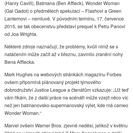
(Hanry Cavill), Batmana (Ben Affleck), Wonder Woman
(Gal Gadot) o předmětech spekulací – Flashovi a Green
Lanternovi – nemluvě. V původním termínu, 17. července
2015, se tak obecenstvu představí prequel k Petru Panovi
od Joa Wrighta.
Některé zdroje naznačují, že problémy, kvůli nimž se s
natáčením může začít až v březnu, zavinilo zranění nohy
Bena Afflecka.
Mark Hughes na webových stránkách magazínu Forbes
ovšem připomíná plánovaný projekt týmového
dobrodružství Justice League a čtenářům vzkazuje: „Už teď
vám říkám, že z další práce na scénáři může vzejít něco víc
než jen batmanovsko-supermanovský výlet, kde má cameo
Wonder Woman.“
Marvel ovšem Warner Bros. zjevně neděsí, jelikož v květnu