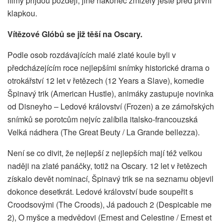
filmy přijdou později, jiné nakonec zmizely ještě před první
klapkou.
Vítězové Glóbů se již těší na Oscary.
Podle osob rozdávajících malé zlaté koule byli v
předcházejícím roce nejlepšími snímky historické drama o
otrokářství 12 let v řetězech (12 Years a Slave), komedie
Špinavý trik (American Hustle), animáky zastupuje novinka
od Disneyho – Ledové království (Frozen) a ze zámořských
snímků se porotcům nejvíc zalíbila italsko-francouzská
Velká nádhera (The Great Beuty / La Grande bellezza).
Není se co divit, že nejlepší z nejlepších mají též velkou
naději na zlaté panáčky, totiž na Oscary. 12 let v řetězech
získalo devět nominací, Špinavý trik se na seznamu objevil
dokonce desetkrát. Ledové království bude soupeřit s
Croodsovými (The Croods), Já padouch 2 (Despicable me
2), O myšce a medvědovi (Ernest and Celestine / Ernest et