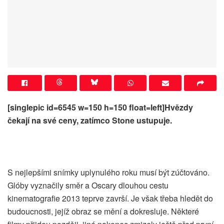
[singlepic id=6545 w=150 h=150 float=left]Hvězdy
čekají na své ceny, zatímco Stone ustupuje.
S nejlepšími snímky uplynulého roku musí být zúčtováno.
Glóby vyznačily směr a Oscary dlouhou cestu
kinematografie 2013 teprve završí. Je však třeba hledět do
budoucnosti, jejíž obraz se mění a dokresluje. Některé