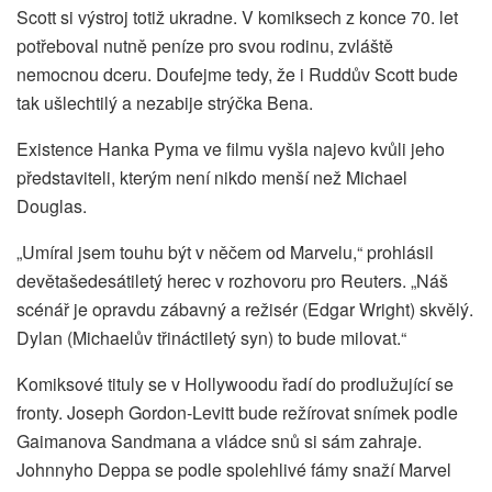
Scott si výstroj totiž ukradne. V komiksech z konce 70. let
potřeboval nutně peníze pro svou rodinu, zvláště
nemocnou dceru. Doufejme tedy, že i Ruddův Scott bude
tak ušlechtilý a nezabije strýčka Bena.
Existence Hanka Pyma ve filmu vyšla najevo kvůli jeho
představiteli, kterým není nikdo menší než Michael
Douglas.
„Umíral jsem touhu být v něčem od Marvelu,“ prohlásil
devětašedesátiletý herec v rozhovoru pro Reuters. „Náš
scénář je opravdu zábavný a režisér (Edgar Wright) skvělý.
Dylan (Michaelův třináctiletý syn) to bude milovat.“
Komiksové tituly se v Hollywoodu řadí do prodlužující se
fronty. Joseph Gordon-Levitt bude režírovat snímek podle
Gaimanova Sandmana a vládce snů si sám zahraje.
Johnnyho Deppa se podle spolehlivé fámy snaží Marvel