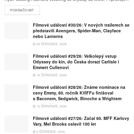
POKRAČOVAT
Filmové události #30/26: V nových trailerech se
představili Avengers, Spider-Man, Clayface
nebo Lanterns
26 ČERVENCE, 2026
Filmové události #29/26: Velkolepý vstup
Odyssey do kin, do Česka dorazí Carlisle i
Emmett Cullenovi
19 ČERVENCE, 2026
Filmové události #28/26: Známe nominace na
ceny Emmy, 60. ročník KVIFFu finišoval
s Baconem, Sedgwick, Binoche a Wrightem
12 ČERVENCE, 2026
Filmové události #27/26: Začal 60. MFF Karlovy
Vary, Mel Brooks oslavil 100 let
5 ČERVENCE, 2026