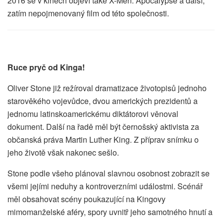
2016 se v kinech objeví také X-Men: Apocalypse a další,
zatím nepojmenovaný film od této společnosti.
Ruce pryč od Kinga!
Oliver Stone již režíroval dramatizace životopisů jednoho
starověkého vojevůdce, dvou amerických prezidentů a
jednomu latinskoamerickému diktátorovi věnoval
dokument. Další na řadě měl být černošský aktivista za
občanská práva Martin Luther King. Z příprav snímku o
jeho životě však nakonec sešlo.
Stone podle všeho plánoval slavnou osobnost zobrazit se
všemi jejími neduhy a kontroverzními událostmi. Scénář
měl obsahovat scény poukazující na Kingovy
mimomanželské aféry, spory uvnitř jeho samotného hnutí a