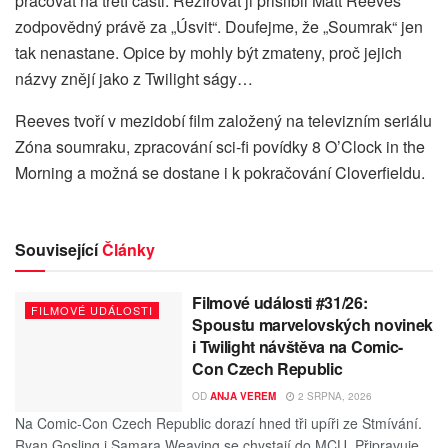
pracovat na třetí části. Režírovat ji přislíbil Matt Reeves
zodpovědný právě za „Úsvit“. Doufejme, že „Soumrak“ jen
tak nenastane. Opice by mohly být zmateny, proč jejich
názvy znějí jako z Twilight ságy…
Reeves tvoří v mezidobí film založený na televizním seriálu
Zóna soumraku, zpracování sci-fi povídky 8 O’Clock in the
Morning a možná se dostane i k pokračování Cloverfieldu.
Související
Články
Filmové události #31/26:
FILMOVÉ UDÁLOSTI
Spoustu marvelovských novinek
i Twilight návštěva na Comic-
Con Czech Republic
OD
ANJA VEREM
2 SRPNA, 2026
Na Comic-Con Czech Republic dorazí hned tři upíři ze Stmívání.
Ryan Gosling i Samara Weaving se chystají do MCU. Připravuje...