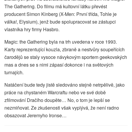
The Gathering. Do filmu má kultovní látku převést
producent Simon Kinberg (X-Men: První třída, Tohle je
válka!, Elysium), jenž bude spolupracovat se zástupci
vlastníka hry firmy Hasbro.
Magic: the Gathering byla na trh uvedena v roce 1993.
Karty reprezentující kouzla, zbraně a nestvůry soupeřících
čarodějů se staly vysoce návykovým sportem geekovských
mas a dnes se s nimi zápasí dokonce i na světových
turnajích.
Natáčení bude tedy jistě sledováno stejně netrpělivě, jako
práce na chystaném Warcraftu nebo ve své době
zfilmování Dračího doupěte… No, o tom je lepší se
nezmiňovat. Ze zkušenosti však vyplývá, že není radno
obsazovat Jeremyho Ironse…