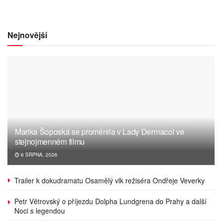
Nejnovější
Marika Šoposká se proměnila v Lady Dermacol ve
stejnojmenném filmu
6 SRPNA, 2026
Trailer k dokudramatu Osamělý vlk režiséra Ondřeje Veverky
Petr Větrovský o příjezdu Dolpha Lundgrena do Prahy a další
Noci s legendou