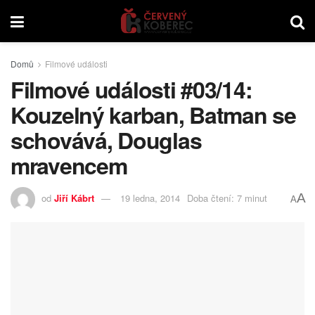
Domů
Filmové události
Filmové události #03/14:
Kouzelný karban, Batman se
schovává, Douglas
mravencem
A
od
Jiří Kábrt
19 ledna, 2014
Doba čtení: 7 minut
A