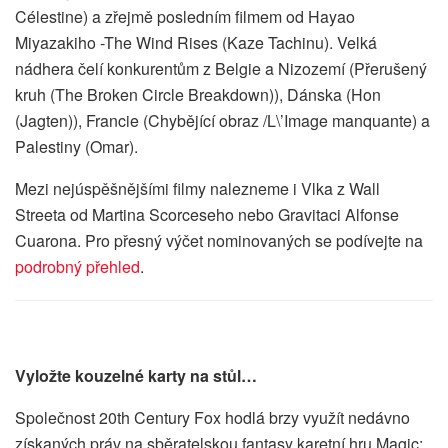
Célestine) a zřejmě posledním filmem od Hayao
Miyazakiho -The Wind Rises (Kaze Tachinu). Velká
nádhera čelí konkurentům z Belgie a Nizozemí (Přerušený
kruh (The Broken Circle Breakdown)), Dánska (Hon
(Jagten)), Francie (Chybějící obraz /L\’Image manquante) a
Palestiny (Omar).
Mezi nejúspěšnějšími filmy nalezneme i Vlka z Wall
Streeta od Martina Scorceseho nebo Gravitaci Alfonse
Cuarona. Pro přesný výčet nominovaných se podívejte na
podrobný přehled
.
Vyložte kouzelné karty na stůl…
Společnost 20th Century Fox hodlá brzy využít nedávno
získaných práv na sběratelskou fantasy karetní hru Magic: