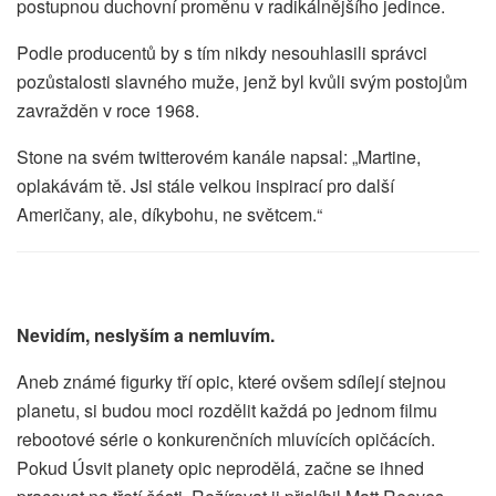
postupnou duchovní proměnu v radikálnějšího jedince.
Podle producentů by s tím nikdy nesouhlasili správci
pozůstalosti slavného muže, jenž byl kvůli svým postojům
zavražděn v roce 1968.
Stone na svém twitterovém kanále napsal: „Martine,
oplakávám tě. Jsi stále velkou inspirací pro další
Američany, ale, díkybohu, ne světcem.“
Nevidím, neslyším a nemluvím.
Aneb známé figurky tří opic, které ovšem sdílejí stejnou
planetu, si budou moci rozdělit každá po jednom filmu
rebootové série o konkurenčních mluvících opičácích.
Pokud Úsvit planety opic neprodělá, začne se ihned