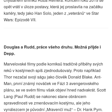
chystaném snímku Roba Reinera. Koncem roku 2015 se
opět vrátí v úloze postavy, která jej proslavila na začátku
kariéry, tedy jako Han Solo, jeden z „veteránů“ ve Star
Wars: Epizodě VII.
Douglas a Rudd, práce všeho druhu. Možná přijde i
Depp.
Marvelovské filmy podle komiksů tradičně příběhy svých
reků v kostýmech spíš zjednodušovaly. Proto například
Thor nezačal svoji ságu jako člověk Donald Blake. Ant-
Man, první známý nováček ve Fázi 3 avengerovského
plánu, se ve svém filmu však objeví hned nadvakrát. Scott
Lang (Paul Rudd) se nakonec stane obráncem
spravedlnosti ve zmenšovacím kostýmu, ale jeho
vynálezcem je původní „Mravenčí muž“ – Dr. Hank Pym.