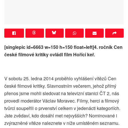
[singlepic id=6663 w=150 h=150 float=left]4. ročník Cen
české filmové kritiky ovládl film Hořící keř.
V sobotu 25. ledna 2014 proběhlo vyhlášení vítězů Cen
české filmové kritiky. Slavnostním večerem, jehož přímý
přenos jsme mohli sledovat na televizní stanici ČT 2, nás
provedl moderátor Václav Moravec. Filmy, herci a filmový
tvůrci soupeřili o prvenství celkem v jedenácti kategoriích.
Jste zvědaví, kdo dosáhl met nejvyšších? Nominované i
zvýrazněné vítěze naleznete v níže umístěném seznamu.