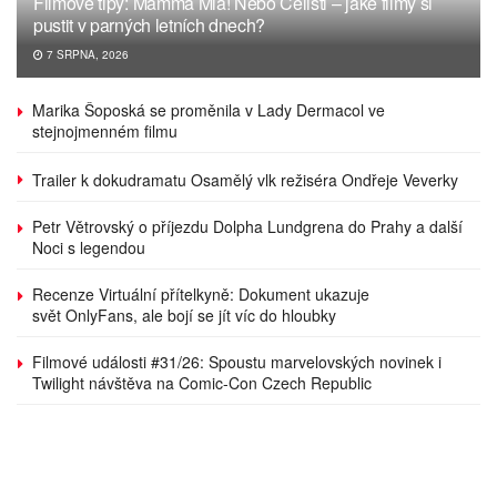
Filmové tipy: Mamma Mia! Nebo Čelisti – jaké filmy si
pustit v parných letních dnech?
7 SRPNA, 2026
Marika Šoposká se proměnila v Lady Dermacol ve
stejnojmenném filmu
Trailer k dokudramatu Osamělý vlk režiséra Ondřeje Veverky
Petr Větrovský o příjezdu Dolpha Lundgrena do Prahy a další
Noci s legendou
Recenze Virtuální přítelkyně: Dokument ukazuje
svět OnlyFans, ale bojí se jít víc do hloubky
Filmové události #31/26: Spoustu marvelovských novinek i
Twilight návštěva na Comic-Con Czech Republic