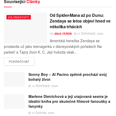
Související
Články
Od Spider-Mana až po Dunu:
ZAJÍMAVOSTI
Zendaya se letos objeví hned ve
několika trhácích
OD
ANJA VEREM
27 ČERVENCE, 2026
Americká herečka Zendaya se
proslavila už jako teenagerka v disneyovských pořadech Na
parket! a Tajný život K. C. Její hvězda však...
POKRAČOVAT
Sonny Boy – Al Pacino zpětně prochází svůj
bohatý život
14 ČERVENCE, 2026
Marlene Dietrichová a její utajovaná sestra je
ideální kniha pro skutečné filmové fanoušky a
fanynky
10 ČERVNA, 2026