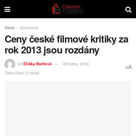
Domů
Zajímavosti
Ceny české filmové kritiky za
rok 2013 jsou rozdány
od
Eliška Bartlová
26 ledna, 2014
A
A
Doba čtení: 2 minut