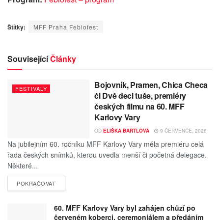
Štítky:
MFF Praha Febiofest
Související
Články
Bojovník, Pramen, Chica Checa
FESTIVALY
či Dvě deci tuše, premiéry
českých filmu na 60. MFF
Karlovy Vary
OD
ELIŠKA BARTLOVÁ
9 ČERVENCE, 2026
Na jubilejním 60. ročníku MFF Karlovy Vary měla premiéru celá
řada českých snímků, kterou uvedla menší či početná delegace.
Některé...
POKRAČOVAT
60. MFF Karlovy Vary byl zahájen chůzí po
červeném koberci, ceremoniálem a předáním