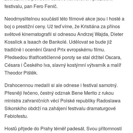
festivalu, pan Fero Fenič.
Neodmyslitelnou součástí této filmové akce jsou i hosté a
boj o prestižní ceny. Už teď víme, že Kristiána za přínos
světové kinematografii si odnesou Andrzej Wajda, Dieter
Kosslick a Isaach de Bankolé. Udělovat se bude již
tradičně i ocenění Grand Prix evropskému filmu.
Předsedou třiatřicetičlenné poroty se stal držitel Oscara,
Césara i Českého lva, slavný kostýmní výtvarník a malíř
Theodor Pištěk.
Drahocennou medaili si ale odnese i festival samotný.
Přesněji řečeno, čestný odznak Bene Merito z rukou
ministra zahraničních věcí Polské republiky Radoslawa
Sikorskiho obdrží na zahájení festivalu dramaturgové
Febiofestu.
Hostů přijede do Prahy téměř padesát. Svou přítomností