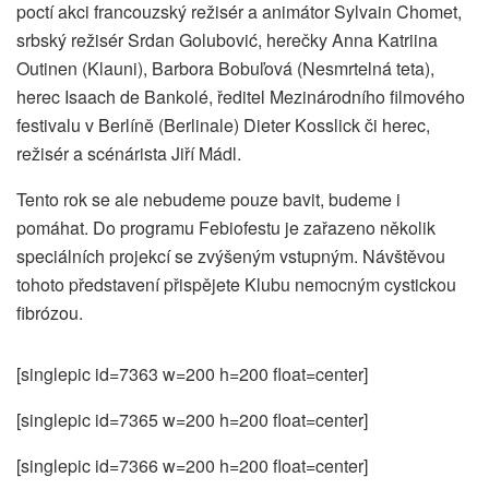
poctí akci francouzský režisér a animátor Sylvain Chomet,
srbský režisér Srdan Golubović, herečky Anna Katriina
Outinen (Klauni), Barbora Bobuľová (Nesmrtelná teta),
herec Isaach de Bankolé, ředitel Mezinárodního filmového
festivalu v Berlíně (Berlinale) Dieter Kosslick či herec,
režisér a scénárista Jiří Mádl.
Tento rok se ale nebudeme pouze bavit, budeme i
pomáhat. Do programu Febiofestu je zařazeno několik
speciálních projekcí se zvýšeným vstupným. Návštěvou
tohoto představení přispějete Klubu nemocným cystickou
fibrózou.
[singlepic id=7363 w=200 h=200 float=center]
[singlepic id=7365 w=200 h=200 float=center]
[singlepic id=7366 w=200 h=200 float=center]