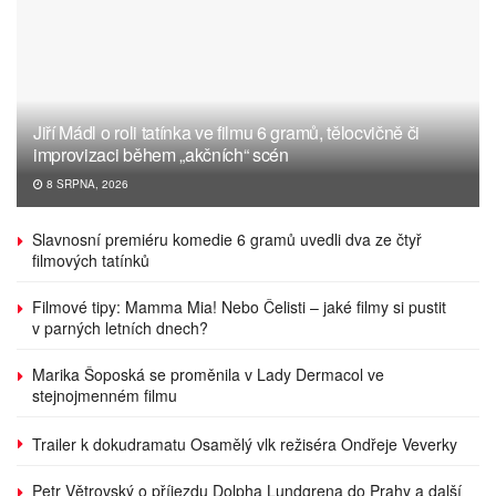
Jiří Mádl o roli tatínka ve filmu 6 gramů, tělocvičně či
improvizaci během „akčních“ scén
8 SRPNA, 2026
Slavnosní premiéru komedie 6 gramů uvedli dva ze čtyř
filmových tatínků
Filmové tipy: Mamma Mia! Nebo Čelisti – jaké filmy si pustit
v parných letních dnech?
Marika Šoposká se proměnila v Lady Dermacol ve
stejnojmenném filmu
Trailer k dokudramatu Osamělý vlk režiséra Ondřeje Veverky
Petr Větrovský o příjezdu Dolpha Lundgrena do Prahy a další