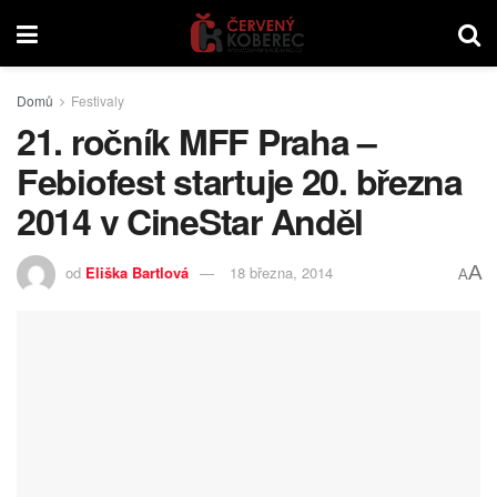
Domů
Festivaly
21. ročník MFF Praha –
Febiofest startuje 20. března
2014 v CineStar Anděl
A
od
Eliška Bartlová
18 března, 2014
A