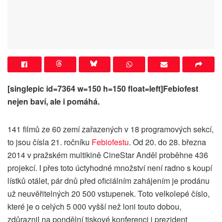
[singlepic id=7364 w=150 h=150 float=left]Febiofest
nejen baví, ale i pomáhá.
141 filmů ze 60 zemí zařazených v 18 programových sekcí,
to jsou čísla 21. ročníku
Febiofestu
. Od 20. do 28. března
2014 v pražském multikině CineStar Anděl proběhne 436
projekcí. I přes toto úctyhodné množství není radno s koupí
lístků otálet, pár dnů před oficiálním zahájením je prodánu
už neuvěřitelných 20 500 vstupenek. Toto velkolepé číslo,
které je o celých 5 000 vyšší než loni touto dobou,
zdůraznil na pondělní tiskové konferenci i prezident