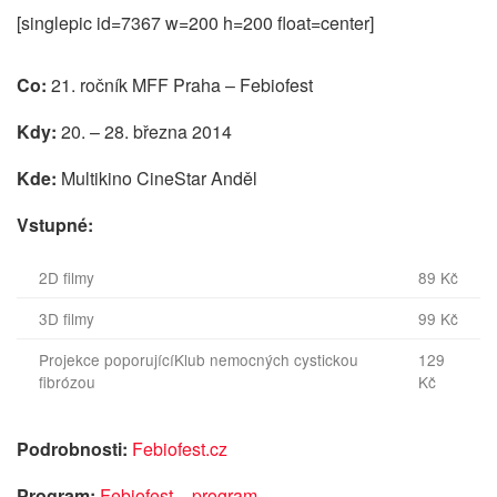
[singlepic id=7367 w=200 h=200 float=center]
Co:
21. ročník MFF Praha – Febiofest
Kdy:
20. – 28. března 2014
Kde:
Multikino CineStar Anděl
Vstupné:
2D filmy
89 Kč
3D filmy
99 Kč
Projekce poporujícíKlub nemocných cystickou
129
fibrózou
Kč
Podrobnosti:
Febiofest.cz
Program:
Febiofest – program