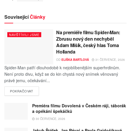
Související
Články
Na premiéře filmu Spider-Man:
NAVŠTÍVILI JSME
Zbrusu nový den nechyběl
Adam Mišík, český hlas Toma
Hollanda
OD
ELIŠKA BARTLOVÁ
31 ČERVENCE, 2026
Spider-Man patří dlouhodobě k nejoblíbenějším superhrdinům.
Není proto divu, když se do kin chystá nový snímek věnovaný
právě jemu, očekávání...
POKRAČOVAT
Premiéra filmu Dovolená v Českém ráji, táborák
a opékání špekáčků
30 ČERVENCE, 2026
Jakub Štáfek, Jan Révai a Pavla Gajdošíková