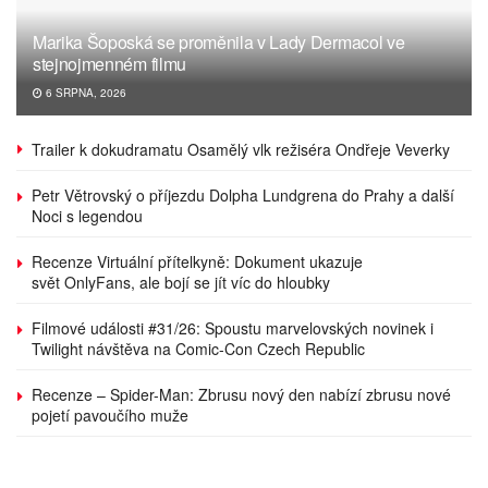
Marika Šoposká se proměnila v Lady Dermacol ve
stejnojmenném filmu
6 SRPNA, 2026
Trailer k dokudramatu Osamělý vlk režiséra Ondřeje Veverky
Petr Větrovský o příjezdu Dolpha Lundgrena do Prahy a další
Noci s legendou
Recenze Virtuální přítelkyně: Dokument ukazuje
svět OnlyFans, ale bojí se jít víc do hloubky
Filmové události #31/26: Spoustu marvelovských novinek i
Twilight návštěva na Comic-Con Czech Republic
Recenze – Spider-Man: Zbrusu nový den nabízí zbrusu nové
pojetí pavoučího muže