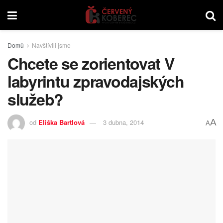
Domů
Navštívili jsme
Chcete se zorientovat V
labyrintu zpravodajských
služeb?
A
od
Eliška Bartlová
3 dubna, 2014
A