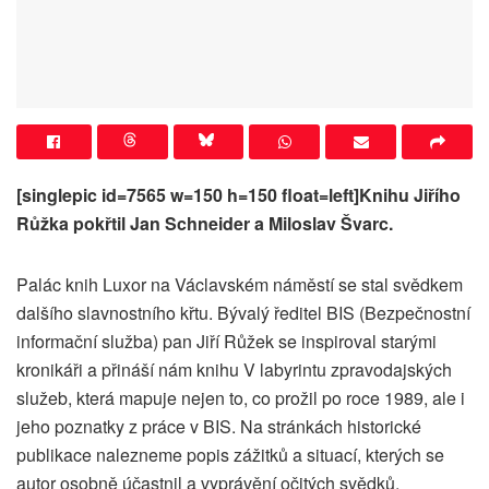
[singlepic id=7565 w=150 h=150 float=left]Knihu Jiřího
Růžka pokřtil Jan Schneider a Miloslav Švarc.
Palác knih Luxor na Václavském náměstí se stal svědkem
dalšího slavnostního křtu. Bývalý ředitel BIS (Bezpečnostní
informační služba) pan Jiří Růžek se inspiroval starými
kronikáři a přináší nám knihu V labyrintu zpravodajských
služeb, která mapuje nejen to, co prožil po roce 1989, ale i
jeho poznatky z práce v BIS. Na stránkách historické
publikace nalezneme popis zážitků a situací, kterých se
autor osobně účastnil a vyprávění očitých svědků.