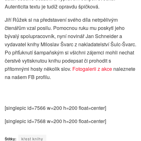
Autenticita textu je tudíž opravdu špičková.
Jiří Růžek si na představení svého díla netrpělivým
čtenářům vzal posilu. Pomocnou ruku mu poskytl jeho
bývalý spolupracovník, nyní novinář Jan Schneider a
vydavatel knihy Miloslav Švarc z nakladatelství Šulc-Švarc.
Po přiťuknutí šampaňským si všichni zájemci mohli nechat
čerstvě vytisknutou knihu podepsat či prohodit s
přítomnými hosty několik slov.
Fotogalerii z akce
naleznete
na našem FB profilu.
[singlepic id=7566 w=200 h=200 float=center]
[singlepic id=7568 w=200 h=200 float=center]
Štítky:
křest knihy