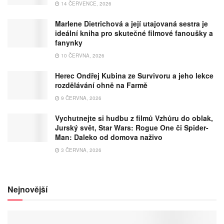
14 ČERVENCE, 2026
Marlene Dietrichová a její utajovaná sestra je
ideální kniha pro skutečné filmové fanoušky a
fanynky
10 ČERVNA, 2026
Herec Ondřej Kubina ze Survivoru a jeho lekce
rozdělávání ohně na Farmě
9 ČERVNA, 2026
Vychutnejte si hudbu z filmů Vzhůru do oblak,
Jurský svět, Star Wars: Rogue One či Spider-
Man: Daleko od domova naživo
3 ČERVNA, 2026
Nejnovější