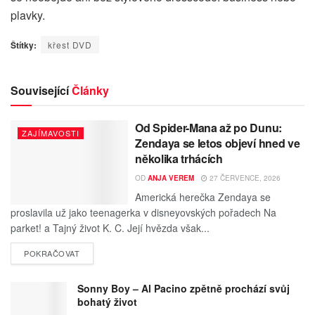
plavky.
Štítky:
křest DVD
Související
Články
Od Spider-Mana až po Dunu:
ZAJÍMAVOSTI
Zendaya se letos objeví hned ve
několika trhácích
OD
ANJA VEREM
27 ČERVENCE, 2026
Americká herečka Zendaya se
proslavila už jako teenagerka v disneyovských pořadech Na
parket! a Tajný život K. C. Její hvězda však...
POKRAČOVAT
Sonny Boy – Al Pacino zpětně prochází svůj
bohatý život