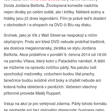
života Jordana Belforta. Životopisná komedie nadchla
nejen diváky po celém světě, ale i kritiky. Některé scény a
hlášky jsou již dnes legendární. Film je právě teď k dostání
v obchodech i e-shopech na DVD či Blu-ray disku.
Snímek, jako je Vlk z Wall Street se nespokojí s ničím
obyčejným. Proto ani křest DVD nebude probíhat tradičně,
ale doslova megalomansky, zkrátka ve stylu Jordana
Belforta. Akce proběhne v pondělí 9. června 2014 od 18:00
na parníku Vltava, který kotví u Palackého náměstí. A těšit
se můžeme na opravdu zvlčilou párty. Na palubu lodi
vpochodují mažoretky, vzduchem budou lítat prachy,
tanečnice budou svůdně vlnit boky a chybět nebude ani
krásná holka oblečená v penězích. Večerem všechny
přítomné provede Matěj Ruppert.
Vstup na akci je pro veřejnost zdarma. Párty tohoto formátu
se neobejde ani bez stylového dresscode: business nebo