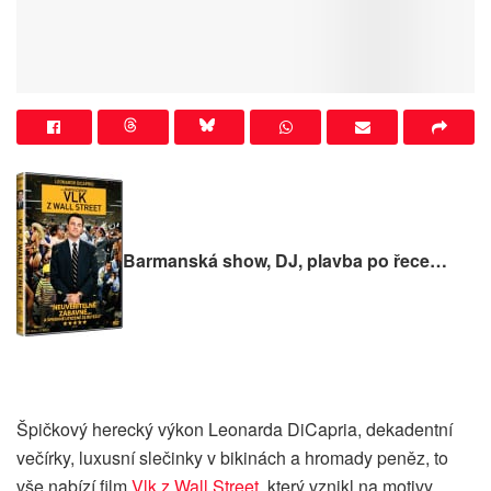
Barmanská show, DJ, plavba po řece…
Špičkový herecký výkon Leonarda DiCapria, dekadentní
večírky, luxusní slečinky v bikinách a hromady peněz, to
vše nabízí film
Vlk z Wall Street
, který vznikl na motivy