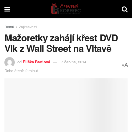
Domů
Zajímavosti
Mažoretky zahájí křest DVD
Vlk z Wall Street na Vltavě
od
Eliška Bartlová
7 června, 2014
A
A
Doba čtení: 2 minut