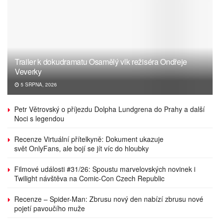
Trailer k dokudramatu Osamělý vlk režiséra Ondřeje
Veverky
5 SRPNA, 2026
Petr Větrovský o příjezdu Dolpha Lundgrena do Prahy a další
Noci s legendou
Recenze Virtuální přítelkyně: Dokument ukazuje
svět OnlyFans, ale bojí se jít víc do hloubky
Filmové události #31/26: Spoustu marvelovských novinek i
Twilight návštěva na Comic-Con Czech Republic
Recenze – Spider-Man: Zbrusu nový den nabízí zbrusu nové
pojetí pavoučího muže