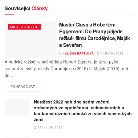
Související
Články
Master Class s Robertem
AKCE V KINECH
Eggersem: Do Prahy přijede
režisér filmů Čarodějnice, Maják
a Seveřan
OD
ELIŠKA BARTLOVÁ
11 ŘÍJNA, 2022
Americký režisér a scénárista Robert Eggers, jenž se pyšní
cenami za své projekty Čarodějnice (2015) či Maják (2019), míří
do...
POKRAČOVAT
Nordfest 2022 nabídne sedm večerů
strávených ve společnosti celovečerních a
krátkometrážních snímků ze všech severských
zemí
29 DUBNA, 2022