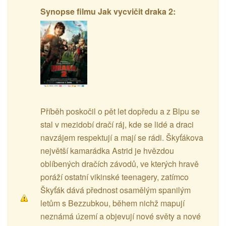
Synopse filmu Jak vycvičit draka 2:
Příběh poskočil o pět let dopředu a z Blpu se
stal v mezidobí dračí ráj, kde se lidé a draci
navzájem respektují a mají se rádi. Škyťákova
největší kamarádka Astrid je hvězdou
oblíbených dračích závodů, ve kterých hravě
poráží ostatní vikinské teenagery, zatímco
Škyťák dává přednost osamělým spanilým
letům s Bezzubkou, během nichž mapují
neznámá území a objevují nové světy a nové