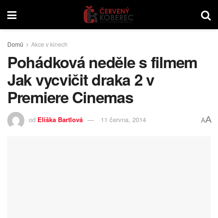
Domů
Akce v kinech
Pohádková neděle s filmem
Jak vycvičit draka 2 v
Premiere Cinemas
A
od
Eliška Bartlová
11 června, 2014
A