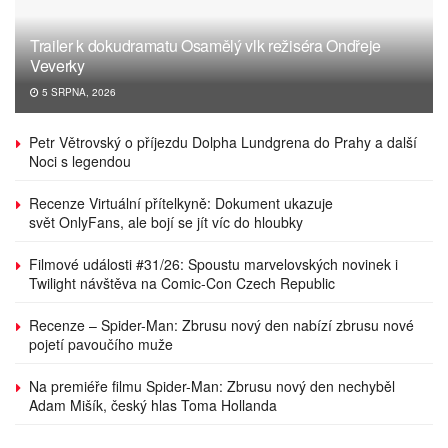
Trailer k dokudramatu Osamělý vlk režiséra Ondřeje
Veverky
5 SRPNA, 2026
Petr Větrovský o příjezdu Dolpha Lundgrena do Prahy a další
Noci s legendou
Recenze Virtuální přítelkyně: Dokument ukazuje
svět OnlyFans, ale bojí se jít víc do hloubky
Filmové události #31/26: Spoustu marvelovských novinek i
Twilight návštěva na Comic-Con Czech Republic
Recenze – Spider-Man: Zbrusu nový den nabízí zbrusu nové
pojetí pavoučího muže
Na premiéře filmu Spider-Man: Zbrusu nový den nechyběl
Adam Mišík, český hlas Toma Hollanda