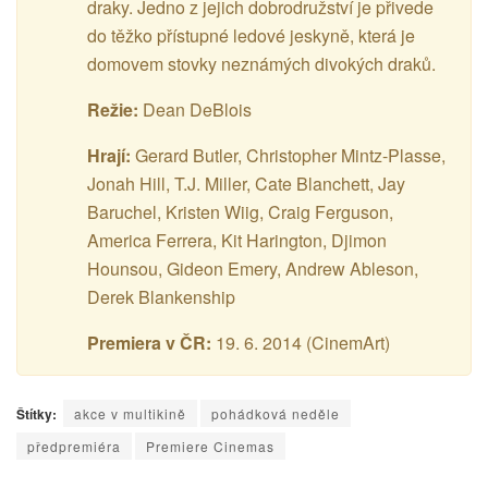
draky. Jedno z jejich dobrodružství je přivede
do těžko přístupné ledové jeskyně, která je
domovem stovky neznámých divokých draků.
Režie:
Dean DeBlois
Hrají:
Gerard Butler, Christopher Mintz-Plasse,
Jonah Hill, T.J. Miller, Cate Blanchett, Jay
Baruchel, Kristen Wiig, Craig Ferguson,
America Ferrera, Kit Harington, Djimon
Hounsou, Gideon Emery, Andrew Ableson,
Derek Blankenship
Premiera v ČR:
19. 6. 2014 (CinemArt)
Štítky:
akce v multikině
pohádková neděle
předpremiéra
Premiere Cinemas