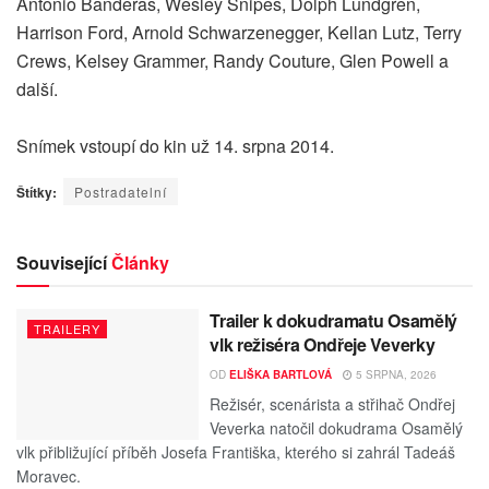
Antonio Banderas, Wesley Snipes, Dolph Lundgren,
Harrison Ford, Arnold Schwarzenegger, Kellan Lutz, Terry
Crews, Kelsey Grammer, Randy Couture, Glen Powell a
další.
Snímek vstoupí do kin už 14. srpna 2014.
Štítky:
Postradatelní
Související
Články
Trailer k dokudramatu Osamělý
TRAILERY
vlk režiséra Ondřeje Veverky
OD
ELIŠKA BARTLOVÁ
5 SRPNA, 2026
Režisér, scenárista a střihač Ondřej
Veverka natočil dokudrama Osamělý
vlk přibližující příběh Josefa Františka, kterého si zahrál Tadeáš
Moravec.