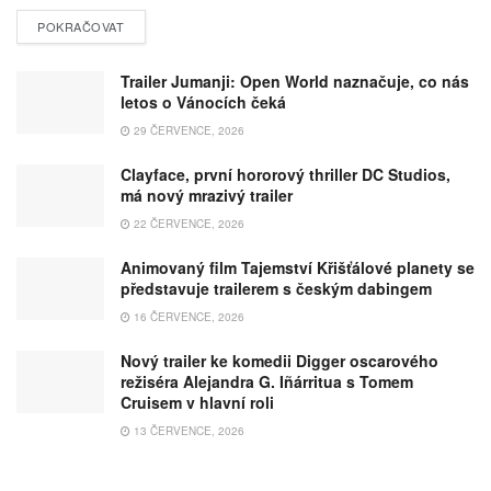
POKRAČOVAT
Trailer Jumanji: Open World naznačuje, co nás
letos o Vánocích čeká
29 ČERVENCE, 2026
Clayface, první hororový thriller DC Studios,
má nový mrazivý trailer
22 ČERVENCE, 2026
Animovaný film Tajemství Křišťálové planety se
představuje trailerem s českým dabingem
16 ČERVENCE, 2026
Nový trailer ke komedii Digger oscarového
režiséra Alejandra G. Iñárritua s Tomem
Cruisem v hlavní roli
13 ČERVENCE, 2026