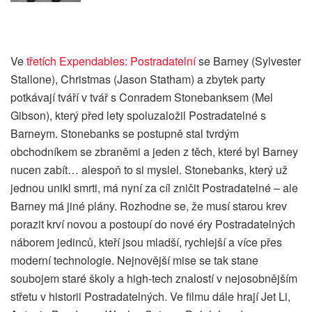
Ve
třetích Expendables: Postradatelní
se Barney (Sylvester
Stallone), Christmas (Jason Statham) a zbytek party
potkávají tváří v tvář s Conradem Stonebanksem (Mel
Gibson), který před lety spoluzaložil Postradatelné s
Barneym. Stonebanks se postupně stal tvrdým
obchodníkem se zbraněmi a jeden z těch, které byl Barney
nucen zabít… alespoň to si myslel. Stonebanks, který už
jednou unikl smrti, má nyní za cíl zničit Postradatelné – ale
Barney má jiné plány. Rozhodne se, že musí starou krev
porazit krví novou a postoupí do nové éry Postradatelných
náborem jedinců, kteří jsou mladší, rychlejší a více přes
moderní technologie. Nejnovější mise se tak stane
soubojem staré školy a high-tech znalostí v nejosobnějším
střetu v historii Postradatelných. Ve filmu dále hrají Jet Li,