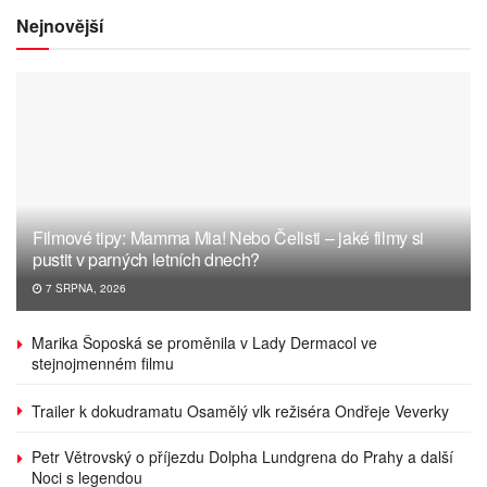
Nejnovější
Filmové tipy: Mamma Mia! Nebo Čelisti – jaké filmy si
pustit v parných letních dnech?
7 SRPNA, 2026
Marika Šoposká se proměnila v Lady Dermacol ve
stejnojmenném filmu
Trailer k dokudramatu Osamělý vlk režiséra Ondřeje Veverky
Petr Větrovský o příjezdu Dolpha Lundgrena do Prahy a další
Noci s legendou