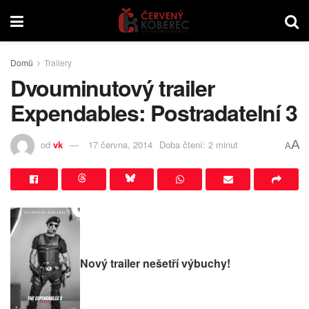
Domů
Trailery
Dvouminutový trailer
Expendables: Postradatelní 3
A
od
vk
17 června, 2014
Doba čtení: 2 minut
A
Nový trailer nešetří výbuchy!