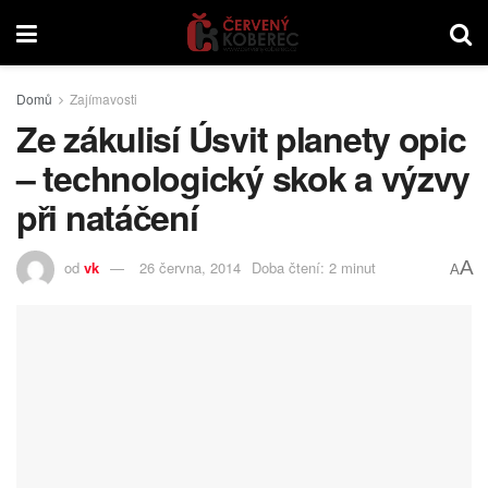
Domů
Zajímavosti
Ze zákulisí Úsvit planety opic
– technologický skok a výzvy
při natáčení
A
od
vk
26 června, 2014
Doba čtení: 2 minut
A