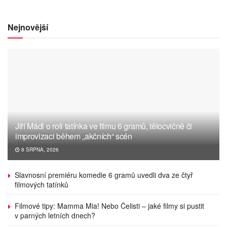
Nejnovější
Jiří Mádl o roli tatínka ve filmu 6 gramů, tělocvičně či
improvizaci během „akčních“ scén
8 SRPNA, 2026
Slavnosní premiéru komedie 6 gramů uvedli dva ze čtyř
filmových tatínků
Filmové tipy: Mamma Mia! Nebo Čelisti – jaké filmy si pustit
v parných letních dnech?