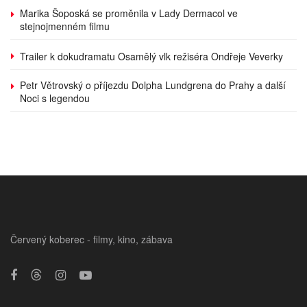
Marika Šoposká se proměnila v Lady Dermacol ve
stejnojmenném filmu
Trailer k dokudramatu Osamělý vlk režiséra Ondřeje Veverky
Petr Větrovský o příjezdu Dolpha Lundgrena do Prahy a další
Noci s legendou
Červený koberec - filmy, kino, zábava