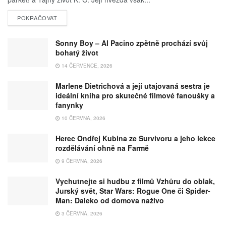
POKRAČOVAT
Sonny Boy – Al Pacino zpětně prochází svůj
bohatý život
14 ČERVENCE, 2026
Marlene Dietrichová a její utajovaná sestra je
ideální kniha pro skutečné filmové fanoušky a
fanynky
10 ČERVNA, 2026
Herec Ondřej Kubina ze Survivoru a jeho lekce
rozdělávání ohně na Farmě
9 ČERVNA, 2026
Vychutnejte si hudbu z filmů Vzhůru do oblak,
Jurský svět, Star Wars: Rogue One či Spider-
Man: Daleko od domova naživo
3 ČERVNA, 2026