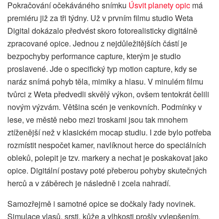
Pokračování očekáváného snímku
Úsvit planety opic
má
premiéru již za tři týdny. Už v prvním filmu studio Weta
Digital dokázalo předvést skoro fotorealisticky digitálně
zpracované opice. Jednou z nejdůležitějších částí je
bezpochyby performance capture, kterým je studio
proslavené. Jde o specifický typ motion capture, kdy se
naráz snímá pohyb těla, mimiky a hlasu. V minulém filmu
tvůrci z Weta předvedli skvělý výkon, ovšem tentokrát čelili
novým výzvám. Většina scén je venkovních. Podmínky v
lese, ve městě nebo mezi troskami jsou tak mnohem
ztíženější než v klasickém mocap studiu. I zde bylo potřeba
rozmístit nespočet kamer, navlíknout herce do speciálních
obleků, polepit je tzv. markery a nechat je poskakovat jako
opice. Digitální postavy poté přeberou pohyby skutečných
herců a v záběrech je následně i zcela nahradí.
Samozřejmě i samotné opice se dočkaly řady novinek.
Simulace vlasů, srsti, kůže a vlhkosti prošly vylepšením.