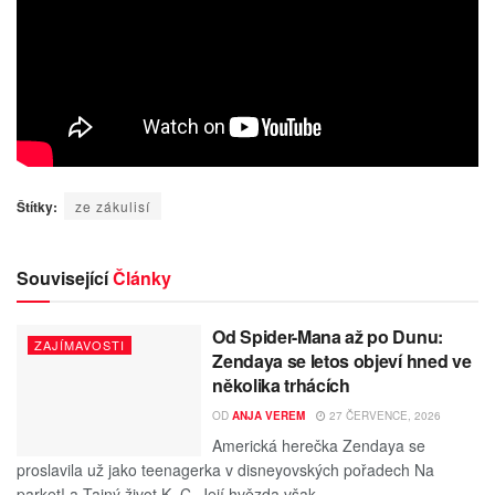
Štítky:
ze zákulisí
Související
Články
Od Spider-Mana až po Dunu:
ZAJÍMAVOSTI
Zendaya se letos objeví hned ve
několika trhácích
OD
ANJA VEREM
27 ČERVENCE, 2026
Americká herečka Zendaya se
proslavila už jako teenagerka v disneyovských pořadech Na
parket! a Tajný život K. C. Její hvězda však...