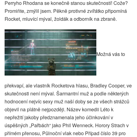
Perryho Rhodana se konečně stanou skutečností! Cože?
Promiňte, zmýlil jsem. Pěkně protivné zvířátko připomíná
Rocket, mluvící mýval, žoldák a odborník na zbraně.
Možná vás to
překvapí, ale vlastník Rocketova hlasu, Bradley Cooper, ve
skutečnosti není mýval. Šarmantní muž a podle některých
hodnocení nejvíc sexy muž naší doby se ze všech strážců
objevil na plátně nejpozději. Název komedii Léto k
nepřežití jakoby předznamenala jeho účinkování v
úspěšných „Pařbách“ jako Phil Wenneck. Horory Strach v
přímém přenosu, Půlnoční vlak nebo Případ číslo 39 pro