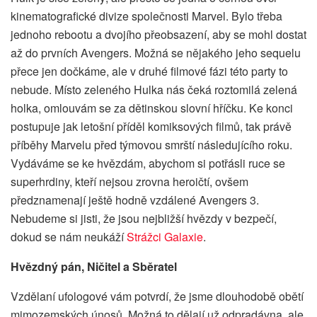
kinematografické divize společnosti Marvel. Bylo třeba
jednoho rebootu a dvojího přeobsazení, aby se mohl dostat
až do prvních Avengers. Možná se nějakého jeho sequelu
přece jen dočkáme, ale v druhé filmové fázi této party to
nebude. Místo zeleného Hulka nás čeká roztomilá zelená
holka, omlouvám se za dětinskou slovní hříčku. Ke konci
postupuje jak letošní příděl komiksových filmů, tak právě
příběhy Marvelu před týmovou smrští následujícího roku.
Vydáváme se ke hvězdám, abychom si potřásli ruce se
superhrdiny, kteří nejsou zrovna heroičtí, ovšem
předznamenají ještě hodně vzdálené Avengers 3.
Nebudeme si jisti, že jsou nejbližší hvězdy v bezpečí,
dokud se nám neukáží
Strážci Galaxie
.
Hvězdný pán, Ničitel a Sběratel
Vzdělaní ufologové vám potvrdí, že jsme dlouhodobě obětí
mimozemských únosů. Možná to dělají už odpradávna, ale