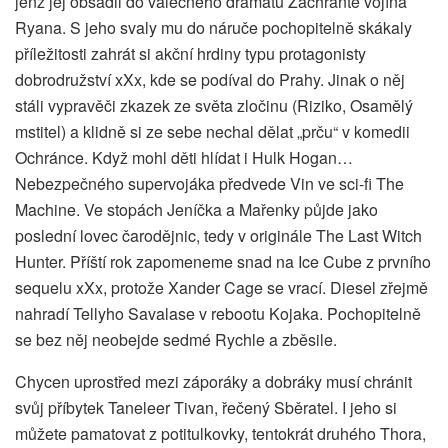
jenž jej obsadil do válečného dramatu Zachraňte vojína
Ryana. S jeho svaly mu do náruče pochopitelně skákaly
příležitosti zahrát si akční hrdiny typu protagonisty
dobrodružství xXx, kde se podíval do Prahy. Jinak o něj
stáli vypravěči zkazek ze světa zločinu (Riziko, Osamělý
mstitel) a klidně si ze sebe nechal dělat „prču“ v komedii
Ochránce. Když mohl děti hlídat i Hulk Hogan…
Nebezpečného supervojáka předvede Vin ve sci-fi The
Machine. Ve stopách Jeníčka a Mařenky půjde jako
poslední lovec čarodějnic, tedy v originále The Last Witch
Hunter. Příští rok zapomeneme snad na Ice Cube z prvního
sequelu xXx, protože Xander Cage se vrací. Diesel zřejmě
nahradí Tellyho Savalase v rebootu Kojaka. Pochopitelně
se bez něj neobejde sedmé Rychle a zběsile.
Chycen uprostřed mezi záporáky a dobráky musí chránit
svůj příbytek Taneleer Tivan, řečený Sběratel. I jeho si
můžete pamatovat z potitulkovky, tentokrát druhého Thora,