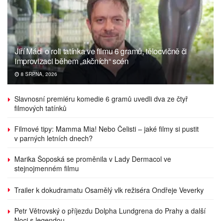
Jiří Mádl o roli tatínka ve filmu 6 gramů, tělocvičně či
improvizaci během „akčních“ scén
8 SRPNA, 2026
Slavnosní premiéru komedie 6 gramů uvedli dva ze čtyř
filmových tatínků
Filmové tipy: Mamma Mia! Nebo Čelisti – jaké filmy si pustit
v parných letních dnech?
Marika Šoposká se proměnila v Lady Dermacol ve
stejnojmenném filmu
Trailer k dokudramatu Osamělý vlk režiséra Ondřeje Veverky
Petr Větrovský o příjezdu Dolpha Lundgrena do Prahy a další
Noci s legendou