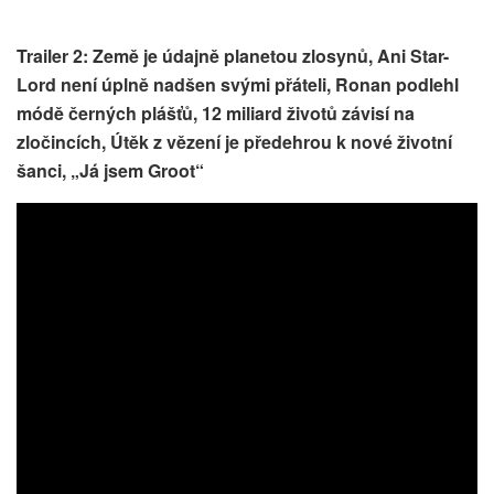
Trailer 2: Země je údajně planetou zlosynů, Ani Star-
Lord není úplně nadšen svými přáteli, Ronan podlehl
módě černých plášťů, 12 miliard životů závisí na
zločincích, Útěk z vězení je předehrou k nové životní
šanci, „Já jsem Groot“