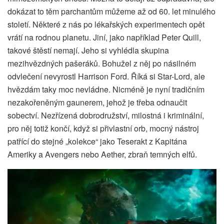
dokázat to těm parchantům můžeme až od 60. let minulého
století. Některé z nás po lékařských experimentech opět
vrátí na rodnou planetu. Jiní, jako například Peter Quill,
takové štěstí nemají. Jeho si vyhlédla skupina
mezihvězdných pašeráků. Bohužel z něj po násilném
odvlečení nevyrostl Harrison Ford. Říká si Star-Lord, ale
hvězdám taky moc nevládne. Nicméně je nyní tradičním
nezakořeněným gaunerem, jehož je třeba odnaučit
sobectví. Nezřízená dobrodružství, milostná i kriminální,
pro něj totiž končí, když si přivlastní orb, mocný nástroj
patřící do stejné „kolekce“ jako Teserakt z Kapitána
Ameriky a Avengers nebo Aether, zbraň temných elfů.