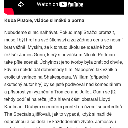
Kuba Pistole, vládce slimáků a porna
Nebudeme si nic nalhávat. Pokud mají Strážci prorazit,
musejí být hrdi na své šílenství a za žádnou cenu se nesmí
brát vážně. Myslím, že k tomuto úkolu se ideálně hodí
režisér James Gunn, který s nováčkem Nicole Perlman
také píše scénář. Úchylnost jeho tvorby byla znát od chvíle,
kdy mu někdo dál dohromady film. Napoprvé tak vznikla
erotická variace na Shakespeara. William (případně
skutečný autor hry) by se jistě podivoval nad komediálním
a přisprostlým vyzněním Tromeo and Juliet. Gunn se již
tehdy podílel na režii, již z hlavní části obstaral Lloyd
Kaufman. Druhým scénářem pronikl na území superhrdinů.
The Specials zjišťovali, jak to vypadá, když si nadlidé
odpočinou a co dělají v každodenním životě. Jamesovu