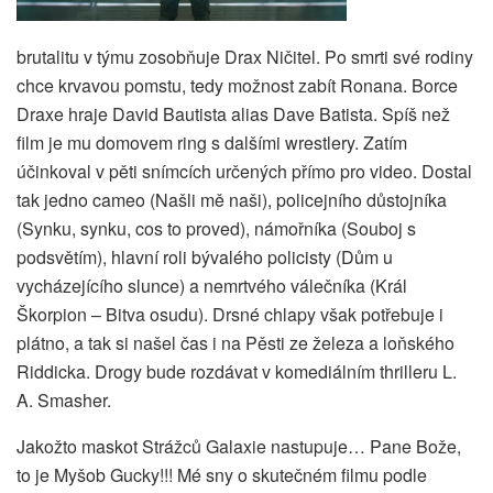
brutalitu v týmu zosobňuje Drax Ničitel. Po smrti své rodiny
chce krvavou pomstu, tedy možnost zabít Ronana. Borce
Draxe hraje David Bautista alias Dave Batista. Spíš než
film je mu domovem ring s dalšími wrestlery. Zatím
účinkoval v pěti snímcích určených přímo pro video. Dostal
tak jedno cameo (Našli mě naši), policejního důstojníka
(Synku, synku, cos to proved), námořníka (Souboj s
podsvětím), hlavní roli bývalého policisty (Dům u
vycházejícího slunce) a nemrtvého válečníka (Král
Škorpion – Bitva osudu). Drsné chlapy však potřebuje i
plátno, a tak si našel čas i na Pěsti ze železa a loňského
Riddicka. Drogy bude rozdávat v komediálním thrilleru L.
A. Smasher.
Jakožto maskot Strážců Galaxie nastupuje… Pane Bože,
to je Myšob Gucky!!! Mé sny o skutečném filmu podle