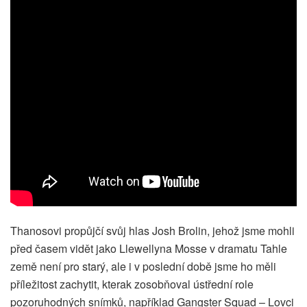
Thanosovi propůjčí svůj hlas Josh Brolin, jehož jsme mohli
před časem vidět jako Llewellyna Mosse v dramatu Tahle
země není pro starý, ale i v poslední době jsme ho měli
příležitost zachytit, kterak zosobňoval ústřední role
pozoruhodných snímků, například Gangster Squad – Lovci