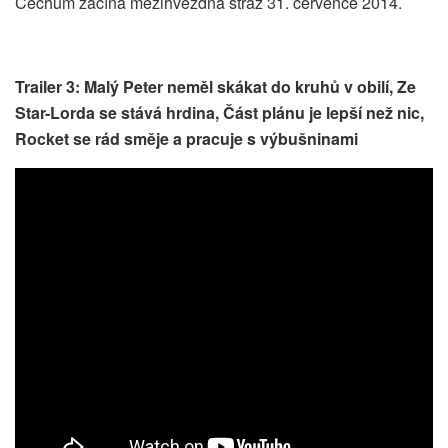
Čechům začíná mezihvězdná stráž 31. července 2014.
Trailer 3: Malý Peter neměl skákat do kruhů v obilí, Ze
Star-Lorda se stává hrdina, Část plánu je lepší než nic,
Rocket se rád směje a pracuje s výbušninami