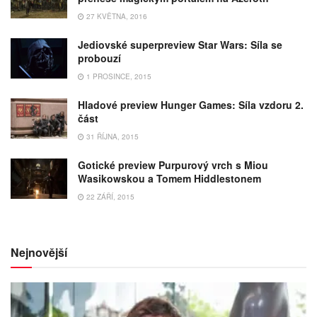
27 KVĚTNA, 2016
Jediovské superpreview Star Wars: Síla se
probouzí
1 PROSINCE, 2015
Hladové preview Hunger Games: Síla vzdoru 2.
část
31 ŘÍJNA, 2015
Gotické preview Purpurový vrch s Miou
Wasikowskou a Tomem Hiddlestonem
22 ZÁŘÍ, 2015
Nejnovější