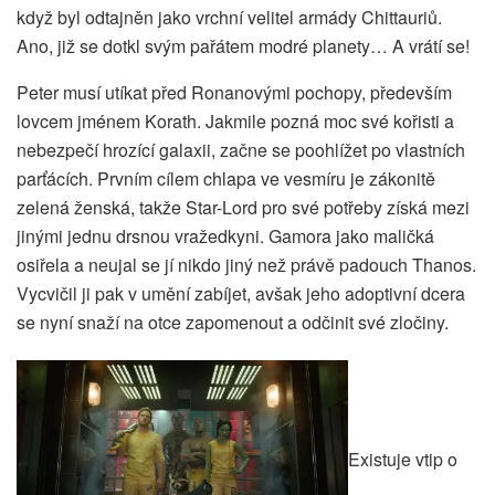
když byl odtajněn jako vrchní velitel armády Chittauriů.
Ano, již se dotkl svým pařátem modré planety… A vrátí se!
Peter musí utíkat před Ronanovými pochopy, především
lovcem jménem Korath. Jakmile pozná moc své kořisti a
nebezpečí hrozící galaxii, začne se poohlížet po vlastních
parťácích. Prvním cílem chlapa ve vesmíru je zákonitě
zelená ženská, takže Star-Lord pro své potřeby získá mezi
jinými jednu drsnou vražedkyni. Gamora jako maličká
osiřela a neujal se jí nikdo jiný než právě padouch Thanos.
Vycvičil ji pak v umění zabíjet, avšak jeho adoptivní dcera
se nyní snaží na otce zapomenout a odčinit své zločiny.
Existuje vtip o