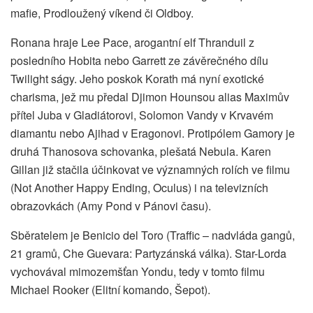
mafie, Prodloužený víkend či Oldboy.
Ronana hraje Lee Pace, arogantní elf Thranduil z
posledního Hobita nebo Garrett ze závěrečného dílu
Twilight ságy. Jeho poskok Korath má nyní exotické
charisma, jež mu předal Djimon Hounsou alias Maximův
přítel Juba v Gladiátorovi, Solomon Vandy v Krvavém
diamantu nebo Ajihad v Eragonovi. Protipólem Gamory je
druhá Thanosova schovanka, plešatá Nebula. Karen
Gillan již stačila účinkovat ve významných rolích ve filmu
(Not Another Happy Ending, Oculus) i na televizních
obrazovkách (Amy Pond v Pánovi času).
Sběratelem je Benicio del Toro (Traffic – nadvláda gangů,
21 gramů, Che Guevara: Partyzánská válka). Star-Lorda
vychovával mimozemšťan Yondu, tedy v tomto filmu
Michael Rooker (Elitní komando, Šepot).