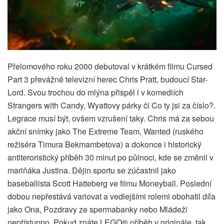
Přelomového roku 2000 debutoval v krátkém filmu Cursed
Part 3 převážně televizní herec Chris Pratt, budoucí Star-
Lord. Svou trochou do mlýna přispěl i v komediích
Strangers with Candy, Wyattovy párky či Co ty jsi za číslo?.
Legrace musí být, ovšem vzrušení taky. Chris má za sebou
akční snímky jako The Extreme Team, Wanted (ruského
režiséra Timura Bekmambetova) a dokonce i historický
antiteroristický příběh 30 minut po půlnoci, kde se změnil v
mariňáka Justina. Dějin sportu se zúčastnil jako
baseballista Scott Hatteberg ve filmu Moneyball. Poslední
dobou nepřestává variovat a vedlejšími rolemi obohatil díla
jako Ona, Pozdravy ze spermabanky nebo Mládeži
nepřístupno. Pokud znáte LEGO® příběh v originále, tak