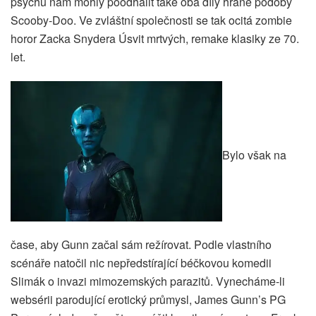
psýchu nám mohly poodhalit také oba díly hrané podoby
Scooby-Doo. Ve zvláštní společnosti se tak ocitá zombie
horor Zacka Snydera Úsvit mrtvých, remake klasiky ze 70.
let.
Bylo však na
čase, aby Gunn začal sám režírovat. Podle vlastního
scénáře natočil nic nepředstírající béčkovou komedii
Slimák o invazi mimozemských parazitů. Vynecháme-li
websérii parodující erotický průmysl, James Gunn’s PG