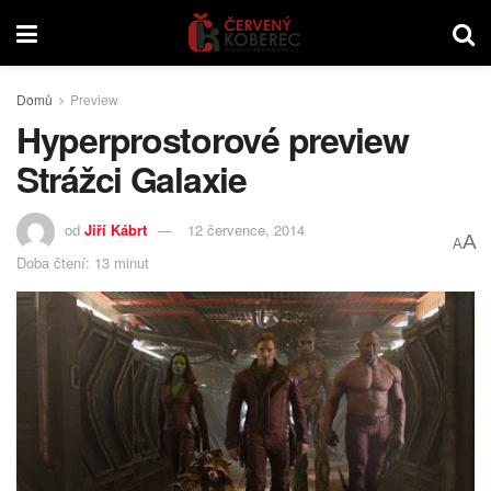
Domů
Preview
Hyperprostorové preview
Strážci Galaxie
od
Jiří Kábrt
12 července, 2014
A
A
Doba čtení: 13 minut