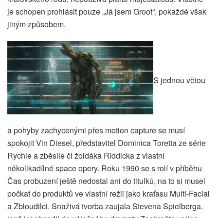
je schopen prohlásit pouze „Já jsem Groot“, pokaždé však
jiným způsobem.
S jednou větou
a pohyby zachycenými přes motion capture se musí
spokojit Vin Diesel, představitel Dominica Toretta ze série
Rychle a zběsile či žoldáka Riddicka z vlastní
několikadílné space opery. Roku 1990 se s rolí v příběhu
Čas probuzení ještě nedostal ani do titulků, na to si musel
počkat do produktů ve vlastní režii jako kraťasu Multi-Facial
a Zbloudilci. Snaživá tvorba zaujala Stevena Spielberga,