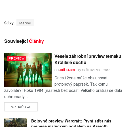
Štítky:
Marvel
Související
Články
Vesele záhrobní preview remaku
PREVIEW
Krotitelé duchů
OD
JIŘÍ KÁBRT
15 ČERVENCE, 2016
Dnes i žena může obsluhovat
protonový paprsek. Tak komu
zavoláte?! Roku 1984 (naštěstí bez účasti Velkého bratra) se dala
dohromady...
POKRAČOVAT
Bojovné preview Warcraft: První střet nás
přenese magickým portálem na Azeroth