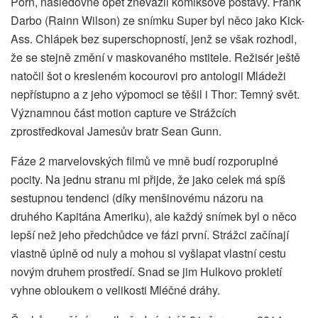
Porn, následovně opět znevážil komiksové postavy. Frank
Darbo (Rainn Wilson) ze snímku Super byl něco jako Kick-
Ass. Chlápek bez superschopností, jenž se však rozhodl,
že se stejně změní v maskovaného mstitele. Režisér ještě
natočil šot o kresleném kocourovi pro antologii Mládeži
nepřístupno a z jeho výpomoci se těšil i Thor: Temný svět.
Významnou část motion capture ve Strážcích
zprostředkoval Jamesův bratr Sean Gunn.
Fáze 2 marvelovských filmů ve mně budí rozporuplné
pocity. Na jednu stranu mi přijde, že jako celek má spíš
sestupnou tendenci (díky menšinovému názoru na
druhého Kapitána Ameriku), ale každý snímek byl o něco
lepší než jeho předchůdce ve fázi první. Strážci začínají
vlastně úplně od nuly a mohou si vyšlapat vlastní cestu
novým druhem prostředí. Snad se jim Hulkovo prokletí
vyhne obloukem o velikosti Mléčné dráhy.