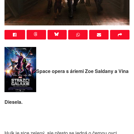
Space opera s áriemi Zoe Saldany a Vina
Diesela.
Hulk je sice zelený, ale přesto se jedná o černou ovci