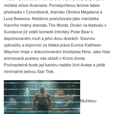
mořská vlčice Anamaria. Pomstychtivou femme fatale
předvedla v Columbianě, dramatu Oliviera Megatona a
Luca Bessona. Nedávno posluhovala jako manželka
hlavního hrdiny dramatu The Words. Diváci na festivalu v
Sundance již viděli komedii Infinitely Poler Bear o
deprimovaném muži a jeho dvou dcerách. Slavnou
zpěvačku a bojovnici za lidská práva Eunice Kathleen
Waymon hraje v dokončovaném životopise Nina. Jako hlas
animované postavy nás oblaží v Knize života.
Pochopitelně bude její kariéru nadále živit Avatar a ještě
minimálně jednou Star Trek.
Mužskou