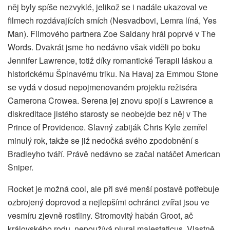
něj byly spíše nezvyklé, jelikož se i nadále ukazoval ve
filmech rozdávajících smích (Nesvadbovi, Lemra líná, Yes
Man). Filmového partnera Zoe Saldany hrál poprvé v The
Words. Dvakrát jsme ho nedávno však viděli po boku
Jennifer Lawrence, totiž díky romantické Terapii láskou a
historickému Špinavému triku. Na Havaj za Emmou Stone
se vydá v dosud nepojmenovaném projektu režiséra
Camerona Crowea. Serena jej znovu spojí s Lawrence a
diskreditace jistého starosty se neobejde bez něj v The
Prince of Providence. Slavný zabiják Chris Kyle zemřel
minulý rok, takže se již nedočká svého zpodobnění s
Bradleyho tváří. Právě nedávno se začal natáčet American
Sniper.
Rocket je možná cool, ale při své menší postavě potřebuje
ozbrojený doprovod a nejlepšími ochránci zvířat jsou ve
vesmíru zjevně rostliny. Stromovitý habán Groot, ač
královského rodu, nepoužívá plural majestaticus. Vlastně