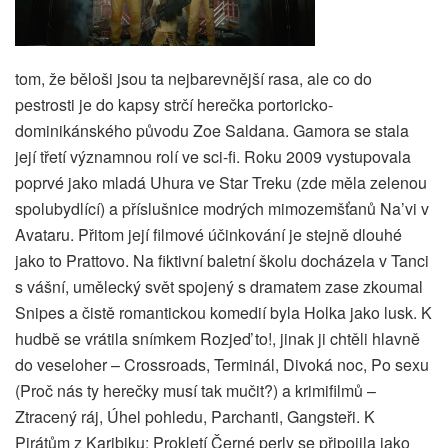
tom, že běloši jsou ta nejbarevnější rasa, ale co do
pestrosti je do kapsy strčí herečka portoricko-
dominikánského původu Zoe Saldana. Gamora se stala
její třetí významnou rolí ve sci-fi. Roku 2009 vystupovala
poprvé jako mladá Uhura ve Star Treku (zde měla zelenou
spolubydlící) a příslušnice modrých mimozemšťanů Na’vi v
Avataru. Přitom její filmové účinkování je stejně dlouhé
jako to Prattovo. Na fiktivní baletní školu docházela v Tanci
s vášní, umělecký svět spojený s dramatem zase zkoumal
Snipes a čistě romantickou komedií byla Holka jako lusk. K
hudbě se vrátila snímkem Rozjeď to!, jinak ji chtěli hlavně
do veseloher – Crossroads, Terminál, Divoká noc, Po sexu
(Proč nás ty herečky musí tak mučit?) a krimifilmů –
Ztracený ráj, Úhel pohledu, Parchanti, Gangsteři. K
Pirátům z Karibiku: Prokletí Černé perly se připojila jako