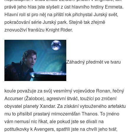
právě jeho hlas jste slyšeli z úst hlavního hrdiny Emmeta.
Hlavní roli si pro něj na příští rok přichystal Jurský svět,
pokračování série Jurský park. Stejně tak zřejmě
znovuoživí franšízu Knight Rider.
Záhadný předmět ve tvaru
koule považuje za svůj vesmírný vojevůdce Ronan, řečný
Accurser (Žalobce), agresivní štváč, toužící po zničení
obyvatel planety Xandar. Za získání vytouženého artefaktu
mu to přislíbil prastarý mimozemšťan Thanos. To jméno
vám nemusí nic říkat, ale pokud jste se dívali na
potitulkovky k Avengers, spatřili jste na chvíli jeho tvář,